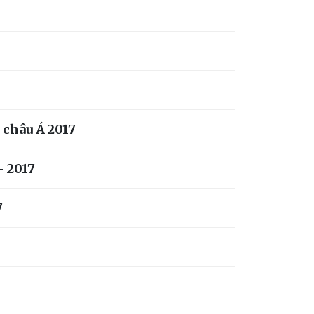
 châu Á 2017
- 2017
7