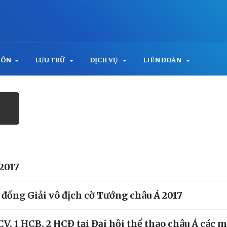
MÔN
LƯU TRỮ
DỊCH VỤ
LIÊN ĐOÀN
/2017
ồng Giải vô địch cờ Tướng châu Á 2017
V, 1 HCB, 2 HCĐ tại Đại hội thể thao châu Á các 