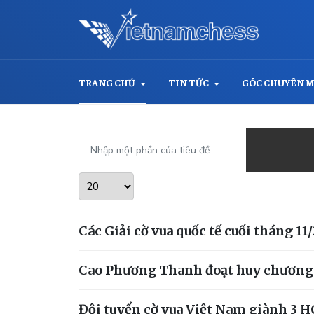
TRANG CHỦ
TIN TỨC
GÓC CHUYÊN 
Nhập một phần của tiêu đề
Hiển thị #
Các Giải cờ vua quốc tế cuối tháng 11
Cao Phương Thanh đoạt huy chương đ
Đội tuyển cờ vua Việt Nam giành 3 HC