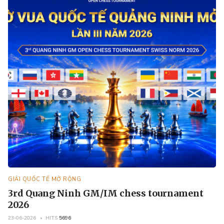
GIẢI QUỐC TẾ MỞ RỘNG
3rd Quang Ninh GM/IM chess tournament
2026
23-06-2026
HITS
5696