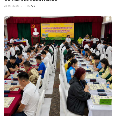
26-07-2026
HITS
770