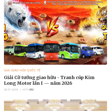
GIẢI GIAO HỮU QUỐC TẾ
Giải Cờ tướng giao hữu - Tranh cúp Kim
Long Motor lần I — năm 2026
28-07-2026
HITS
653