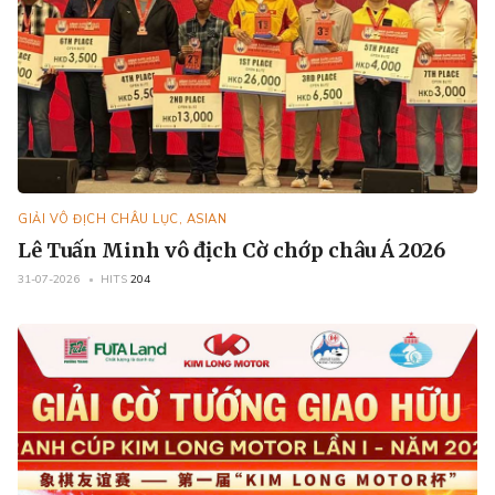
GIẢI VÔ ĐỊCH CHÂU LỤC, ASIAN
Lê Tuấn Minh vô địch Cờ chớp châu Á 2026
31-07-2026
HITS
204