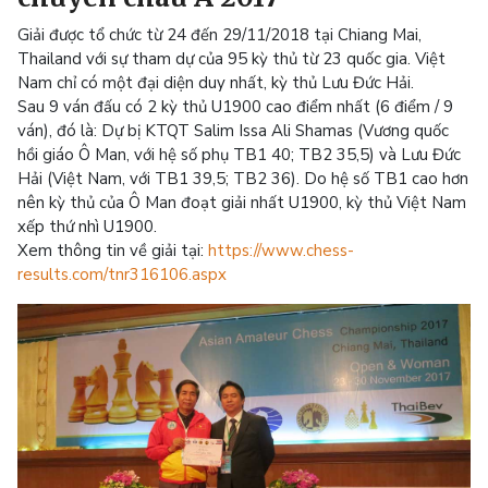
Giải được tổ chức từ 24 đến 29/11/2018 tại Chiang Mai,
Thailand với sự tham dự của 95 kỳ thủ từ 23 quốc gia. Việt
Nam chỉ có một đại diện duy nhất, kỳ thủ Lưu Đức Hải.
Sau 9 ván đấu có 2 kỳ thủ U1900 cao điểm nhất (6 điểm / 9
ván), đó là: Dự bị KTQT Salim Issa Ali Shamas (Vương quốc
hồi giáo Ô Man, với hệ số phụ TB1 40; TB2 35,5) và Lưu Đức
Hải (Việt Nam, với TB1 39,5; TB2 36). Do hệ số TB1 cao hơn
nên kỳ thủ của Ô Man đoạt giải nhất U1900, kỳ thủ Việt Nam
xếp thứ nhì U1900.
Xem thông tin về giải tại:
https://www.chess-
results.com/tnr316106.aspx