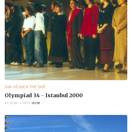
GIẢI VÔ ĐỊCH THẾ GIỚI
Olympiad 34 - Istanbul 2000
31-12-00
HITS
18258