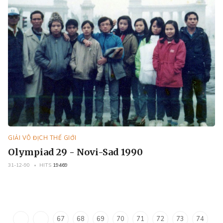
GIẢI VÔ ĐỊCH THẾ GIỚI
Olympiad 29 - Novi-Sad 1990
31-12-90
HITS
19469
67
68
69
70
71
72
73
74