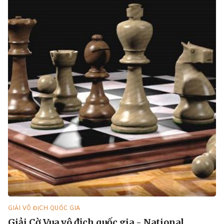
GIẢI VÔ ĐỊCH QUỐC GIA
Giải Cờ Vua vô địch quốc gia - National