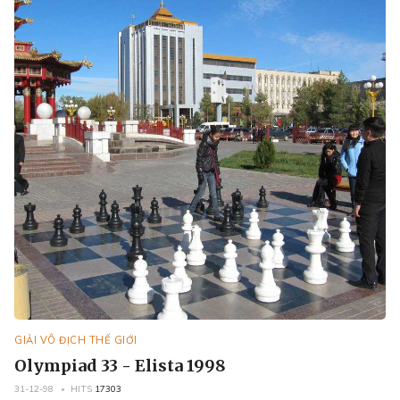
GIẢI VÔ ĐỊCH THẾ GIỚI
Olympiad 33 - Elista 1998
31-12-98
HITS
17303