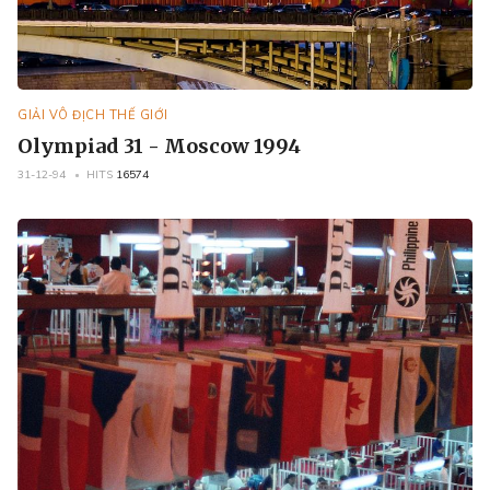
GIẢI VÔ ĐỊCH THẾ GIỚI
Olympiad 31 - Moscow 1994
31-12-94
HITS
16574