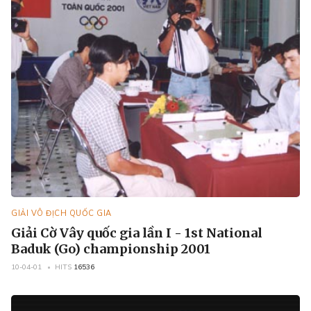
GIẢI VÔ ĐỊCH QUỐC GIA
Giải Cờ Vây quốc gia lần I - 1st National
Baduk (Go) championship 2001
10-04-01
HITS
16536