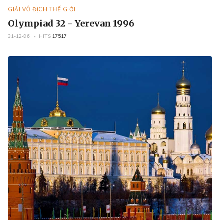
GIẢI VÔ ĐỊCH THẾ GIỚI
Olympiad 32 - Yerevan 1996
31-12-96
HITS
17517