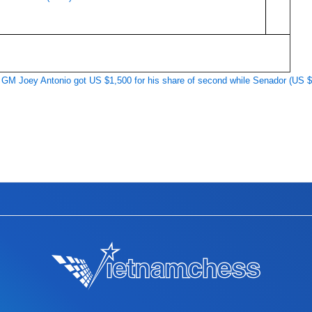
. GM Joey Antonio got US $1,500 for his share of second while Senador (US