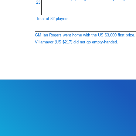
23
Total of 82 players
GM Ian Rogers went home with the US $3,000 first prize
Villamayor (US $217) did not go empty-handed.