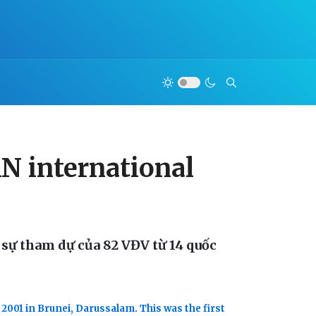
N international
 sự tham dự của 82 VĐV từ 14 quốc
001 in Brunei, Darussalam. This was the first