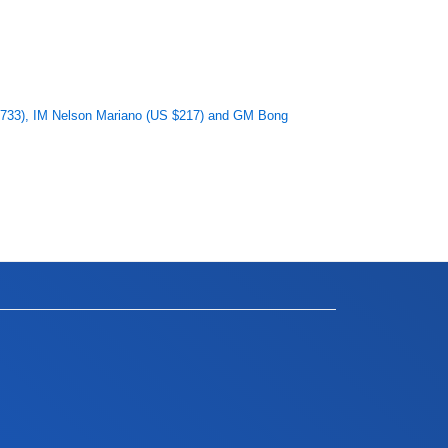
 $733), IM Nelson Mariano (US $217) and GM Bong