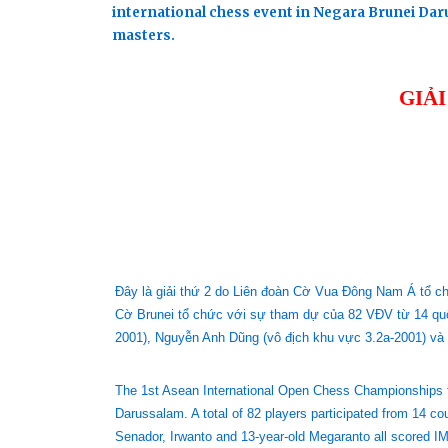
international chess event in Negara Brunei Daru
masters.
GIẢ
Đây là giải thứ 2 do Liên đoàn Cờ Vua Đông Nam Á tổ chứ
Cờ Brunei tổ chức với sự tham dự của 82 VĐV từ 14 quố
2001), Nguyễn Anh Dũng (vô địch khu vực 3.2a-2001) và
The 1st Asean International Open Chess Championships too
Darussalam. A total of 82 players participated from 14 co
Senador, Irwanto and 13-year-old Megaranto all scored I