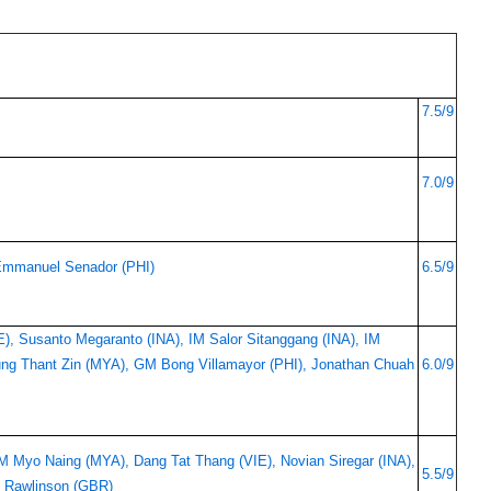
7.5/9
7.0/9
Emmanuel Senador (PHI)
6.5/9
), Susanto Megaranto (INA), IM Salor Sitanggang (INA), IM
Aung Thant Zin (MYA), GM Bong Villamayor (PHI), Jonathan Chuah
6.0/9
 Myo Naing (MYA), Dang Tat Thang (VIE), Novian Siregar (INA),
5.5/9
n Rawlinson (GBR)