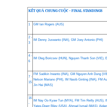
KẾT QUẢ CHUNG CUỘC - FINAL STANDINGS
1
GM Ian Rogers (AUS)
2 -
IM Denny Juswanto (INA), GM Joey Antonio (PHI)
3
4 -
IM Oleg Boricsev (HUN), Nguyen Thanh Son (VIE), 
6
FM Sadikin Irwanto (INA), GM Nguyen Anh Dung (VIE
7 -
Nelson Mariano (PHI), IM Nasib Ginting (INA), FM 
15
Jin Hai (MAS)
16
IM Nay Oo Kyaw Tun (MYA), FM Tim Reilly (AUS), IM
-
Yates-Doerr Riley (USA), Ahmad Ismail (MAS), Aida