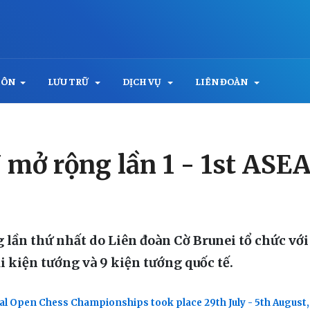
MÔN
LƯU TRỮ
DỊCH VỤ
LIÊN ĐOÀN
mở rộng lần 1 - 1st ASEA
lần thứ nhất do Liên đoàn Cờ Brunei tổ chức với
ại kiện tướng và 9 kiện tướng quốc tế.
al Open Chess Championships took place 29th July - 5th August, 2