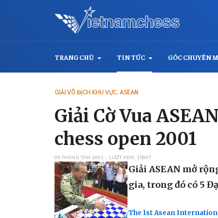
TRANG CHỦ
TIN TỨC
GÓC CHUYÊN 
GIẢI VÔ ĐỊCH KHU VỰC, ASEAN
Giải Cờ Vua ASEAN 
chess open 2001
05 THÁNG TÁM 2001
LƯỢT XEM: 15907
Giải ASEAN mở rộng 
gia, trong đó có 5 Đ
The 1st Asean Internation