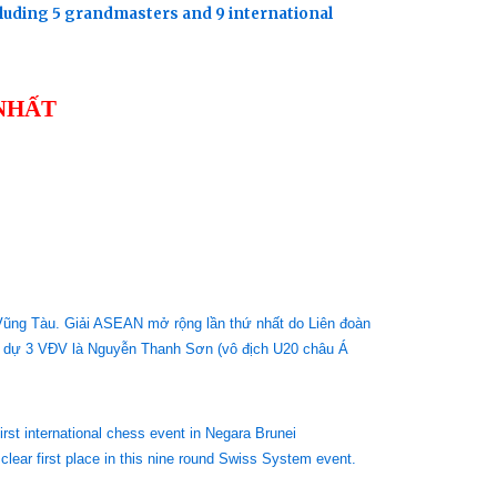
ncluding 5 grandmasters and 9 international
NHẤT
i Vũng Tàu. Giải ASEAN mở rộng lần thứ nhất do Liên đoàn
am dự 3 VĐV là Nguyễn Thanh Sơn (vô địch U20 châu Á
rst international chess event in Negara Brunei
clear first place in this nine round Swiss System event.