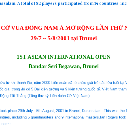
ssalam. A total of 82 players participated from 14 countries, i
I CỜ VUA ĐÔNG NAM Á MỞ RỘNG LẦN THỨ 
29/7 ~ 5/8/2001 tại Brunei
1ST ASEAN INTERNATIONAL OPEN
Bandar Seri Begawan, Brunei
c từ khi thành lập; năm 2000 Liên đoàn đã tổ chức giải trẻ các lứa tuổi tạ
c gia, trong đó có 5 Đại kiện tướng và 9 kiện tướng quốc tế. Việt Nam th
 Đặng Tất Thắng (Tổng thư ký Liên đoàn Cờ Việt Nam).
k place 29th July - 5th August, 2001 in Brunei, Darussalam. This was the fi
untries, including 5 grandmasters and 9 international masters.Ian Rogers took 
M norms.