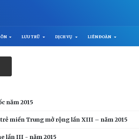
MÔN
LƯU TRỮ
DỊCH VỤ
LIÊN ĐOÀN
uốc năm 2015
i trẻ miền Trung mở rộng lần XIII – năm 2015
 lần III - năm 2015