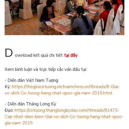
D
ownload kết quả chi tiết
tại đây
Xem bình luận và trực tiếp các ván đấu tại:
- Diễn đàn Việt Nam Tượng
Kỳ:
https://thegioicotuong.vietnamchess.vn/threads/8-Giai-
vo-dich-Co-tuong-hang-nhat-quoc-gia-nam-2015.html
- Diễn đàn Thăng Long Kỳ
Đạo:
https://cotuong.thanglongkydao.com/threads/91475-
Cap-nhat-dien-bien-Giai-vo-dich-Co-tuong-hang-nhat-quoc-
gia-nam-2015