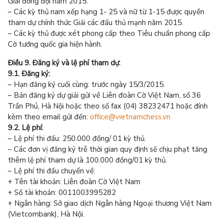
Giải đồng đội năm 2015.
– Các kỳ thủ nam xếp hạng 1- 25 và nữ từ 1-15 được quyền
tham dự chính thức Giải các đấu thủ mạnh năm 2015.
– Các kỳ thủ được xét phong cấp theo Tiêu chuẩn phong cấp
Cờ tướng quốc gia hiện hành.
Điều 9. Đăng ký và lệ phí tham dự:
9.1. Đăng ký:
– Hạn đăng ký cuối cùng: trước ngày 15/3/2015.
– Bản đăng ký dự giải gửi về Liên đoàn Cờ Việt Nam, số 36
Trần Phú, Hà Nội hoặc theo số fax (04) 38232471 hoặc đính
kèm theo email gửi đến:
office@vietnamchess.vn
9.2. Lệ phí:
– Lệ phí thi đấu: 250.000 đồng/ 01 kỳ thủ.
– Các đơn vị đăng ký trễ thời gian quy định sẽ chịu phạt tăng
thêm lệ phí tham dự là 100.000 đồng/01 kỳ thủ.
– Lệ phí thi đấu chuyển về:
+ Tên tài khoản: Liên đoàn Cờ Việt Nam
+ Số tài khoản: 0011003995282
+ Ngân hàng: Sở giao dịch Ngân hàng Ngoại thương Việt Nam
(Vietcombank), Hà Nội.