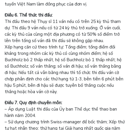
tuyển Việt Nam làm đồng phục của đơn vị.
Điều 6. Thể thức thi đấu:
Thi đấu theo hệ Thụy sĩ 11 ván nếu có trên 25 kỳ thủ tham
dự. Thi đấu 9 ván nếu có từ 24 kỳ thủ trở xuống. Ở ván cuối,
các kỳ thủ của cùng một địa phương có từ 50% số điểm trở
lên trên tổng số ván đã thi đấu sẽ không gặp nhau.
Xếp hạng căn cứ theo trình tự: Tổng điểm; tổng điểm đối
kháng trong nhóm các kỳ thủ có cùng nhóm điểm; hệ số
Buchholz bỏ 2 thấp nhất, hệ số Buchholz bỏ 1 thấp nhất; hệ
số Buchholz; số ván thắng; số ván đi hậu; số ván thắng bằng
đi hậu; Nếu tất cả vẫn bằng nhau thì tổ chức thi đấu ván cờ
chớp phân định cho các thứ hạng từ 1-3, bên tiên 6 phút bên
hậu 5 phút, bên đi hậu sẽ được tuyên bố thắng cuộc nếu
thắng hoặc hòa ván cờ này.
Điều 7. Quy định chuyên môn:
– Áp dụng Luật thi đấu của Ủy ban Thể dục thể thao ban
hành năm 2004.
– Sử dụng chương trình Swiss-manager để bốc thăm; Xếp thứ
tự hạt nhân theo: thứ hạng tại Giải hạng nhất quốc gia năm