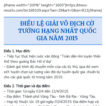
{iframe width="100%" height="1600"}https://chess-
results.com/tnr168109.aspx?lan=29&art=0&wi=821{/iframe}
ĐIỀU LỆ GIẢI VÔ ĐỊCH CỜ
TƯỚNG HẠNG NHẤT QUỐC
GIA NĂM 2015
Điều 1. Mục đích:
– Tiếp tục thực hiện cuộc vận động “Toàn dân rèn luyện thân
thể theo gương Bác Hồ vĩ đại”.
– Đánh giá trình độ chuyên môn của các kỳ thủ, qua đó xem
xét tuyển chọn lực lượng vào đội dự tuyển quốc gia, chuẩn bị
cho các giải quốc tế trong năm 2015.
Điều 2. Thời gian và địa điểm:
– Thời gian: từ ngày 02/4 đến 11/4/2015.
– Địa điểm: Thành phố Vũng Tàu - tỉnh Bà Rịa - Vũng Tàu.
– Họp kỹ thuật: lúc 19 giờ ngày 02/4/2015. Địa điểm họp và