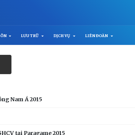
MÔN
LƯU TRỮ
DỊCH VỤ
LIÊN ĐOÀN
Đông Nam Á 2015
 5HCV tại Paragame 2015