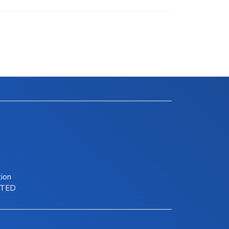
tion
ITED