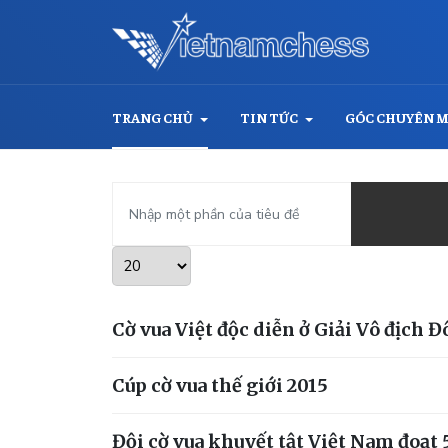
TRANG CHỦ
TIN TỨC
GÓC CHUYÊN 
Nhập một phần của tiêu đề
Hiển thị #
Cờ vua Việt độc diễn ở Giải Vô địch 
Cúp cờ vua thế giới 2015
Đội cờ vua khuyết tật Việt Nam đoạt