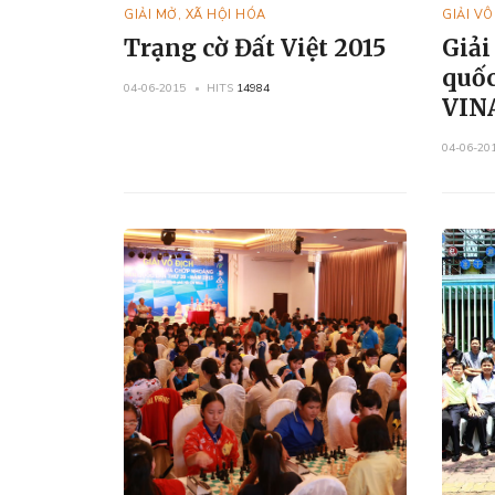
GIẢI MỞ, XÃ HỘI HÓA
GIẢI V
Trạng cờ Đất Việt 2015
Giải
quốc
04-06-2015
HITS
14984
VINA
04-06-20