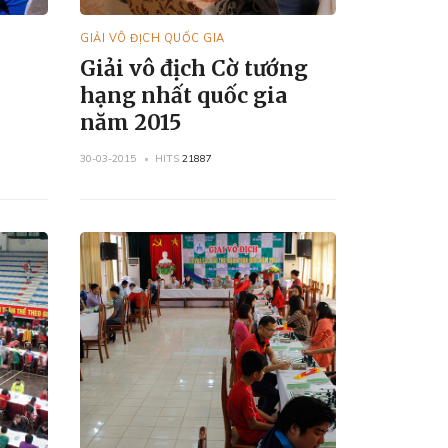
GIẢI VÔ ĐỊCH QUỐC GIA
Giải vô địch Cờ tướng
hạng nhất quốc gia
năm 2015
30-03-2015
HITS
21887