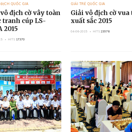
Ô ĐỊCH QUỐC GIA
GIẢI TRẺ QUỐC GIA
 vô địch cờ vây toàn
Giải vô địch cờ vua 
 tranh cúp LS-
xuất sắc 2015
 2015
04-06-2015
HITS
23976
15
HITS
17370