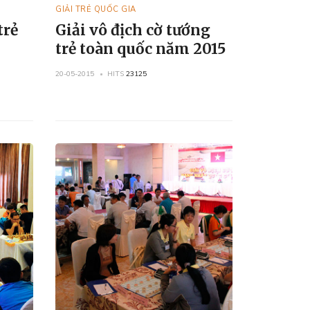
GIẢI TRẺ QUỐC GIA
trẻ
Giải vô địch cờ tướng
trẻ toàn quốc năm 2015
20-05-2015
HITS
23125