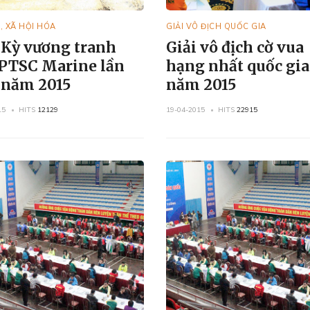
, XÃ HỘI HÓA
GIẢI VÔ ĐỊCH QUỐC GIA
 Kỳ vương tranh
Giải vô địch cờ vua
PTSC Marine lần
hạng nhất quốc gia
- năm 2015
năm 2015
15
HITS
12129
19-04-2015
HITS
22915