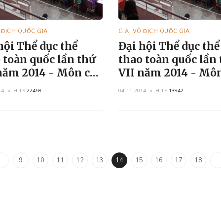
Ô ĐỊCH QUỐC GIA
GIẢI VÔ ĐỊCH QUỐC GIA
hội Thể dục thể
Đại hội Thể dục thể
 toàn quốc lần thứ
thao toàn quốc lần
năm 2014 - Môn cờ
VII năm 2014 - Mô
tướng
14
HITS
22459
04-11-2014
HITS
13942
9
10
11
12
13
14
15
16
17
18