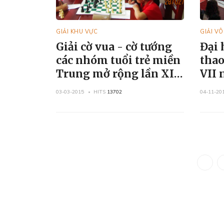
GIẢI KHU VỰC
GIẢI V
Giải cờ vua - cờ tướng
Đại 
các nhóm tuổi trẻ miền
thao
Trung mở rộng lần XIII
VII 
– năm 2015
vua
03-03-2015
HITS
13702
04-11-20