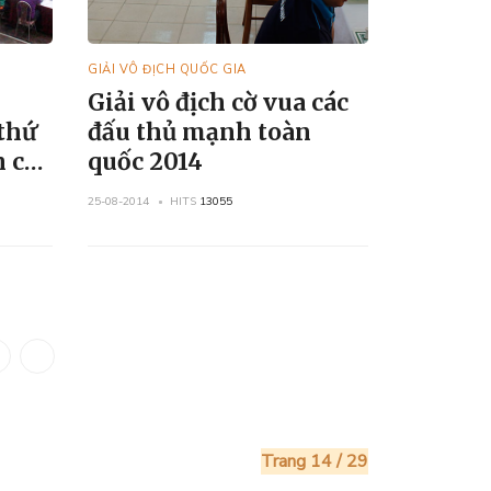
GIẢI VÔ ĐỊCH QUỐC GIA
Giải vô địch cờ vua các
 thứ
đấu thủ mạnh toàn
n cờ
quốc 2014
25-08-2014
HITS
13055
Trang 14 / 29