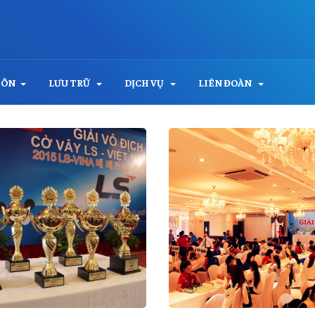
MÔN
LƯU TRỮ
DỊCH VỤ
LIÊN ĐOÀN