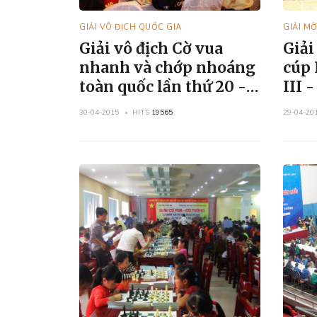
GIẢI VÔ ĐỊCH QUỐC GIA
GIẢI MỞ
Giải vô địch Cờ vua
Giải
nhanh và chớp nhoáng
cúp 
toàn quốc lần thứ 20 -
III 
năm 2015
30-04-2015
HITS
19565
29-04-20