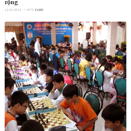
rộng
11-02-2014
HITS
11100