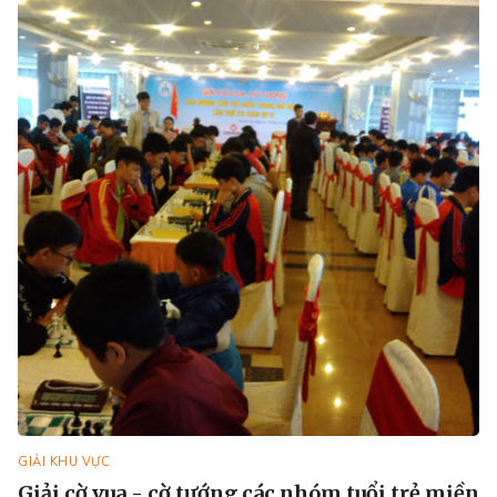
GIẢI KHU VỰC
Giải cờ vua - cờ tướng các nhóm tuổi trẻ miền