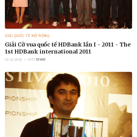
GIẢI QUỐC TẾ MỞ RỘNG
Giải Cờ vua quốc tế HDBank lần I - 2011 - The
1st HDBank international 2011
31-12-2010
HITS
57455