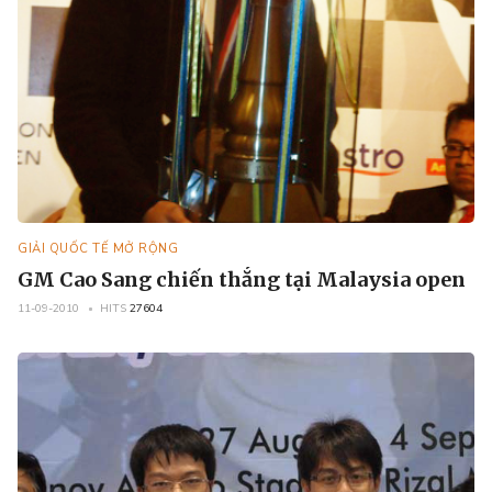
GIẢI QUỐC TẾ MỞ RỘNG
GM Cao Sang chiến thắng tại Malaysia open
11-09-2010
HITS
27604