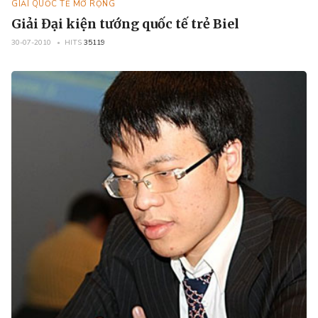
GIẢI QUỐC TẾ MỞ RỘNG
Giải Đại kiện tướng quốc tế trẻ Biel
30-07-2010
HITS
35119