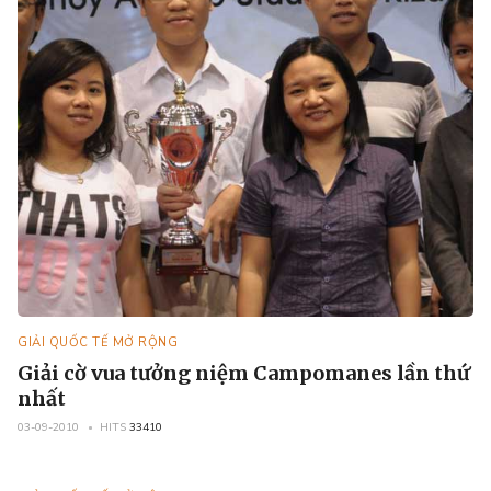
GIẢI QUỐC TẾ MỞ RỘNG
Giải cờ vua tưởng niệm Campomanes lần thứ
nhất
03-09-2010
HITS
33410