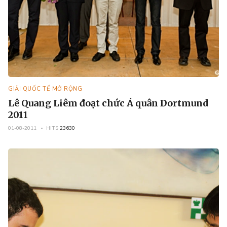
GIẢI QUỐC TẾ MỞ RỘNG
Lê Quang Liêm đoạt chức Á quân Dortmund
2011
01-08-2011
HITS
23630