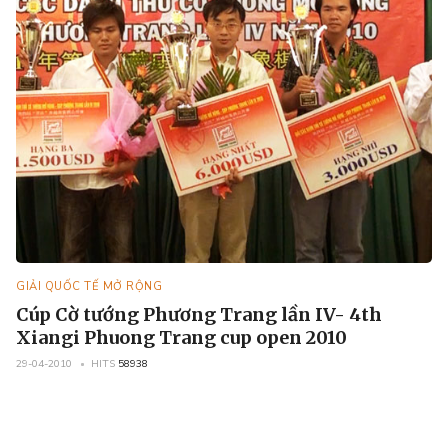
GIẢI QUỐC TẾ MỞ RỘNG
Cúp Cờ tướng Phương Trang lần IV- 4th
Xiangi Phuong Trang cup open 2010
29-04-2010
HITS
58938