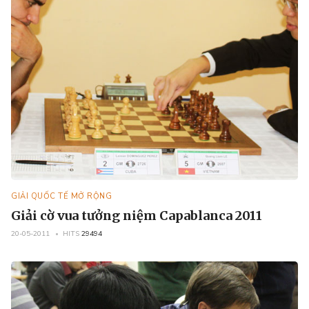
GIẢI QUỐC TẾ MỞ RỘNG
Giải cờ vua tưởng niệm Capablanca 2011
20-05-2011
HITS
29494