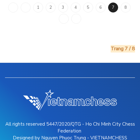
1
2
3
4
5
6
7
8
Trang 7 / 8
All rights reserved 5447/2020/QTG - Ho Chi Minh City Chess
Federation
Designed by Nguyen Phuoc Trung - VIETNAMCHESS