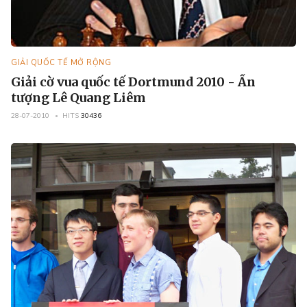
GIẢI QUỐC TẾ MỞ RỘNG
Giải cờ vua quốc tế Dortmund 2010 - Ấn
tượng Lê Quang Liêm
28-07-2010
HITS
30436