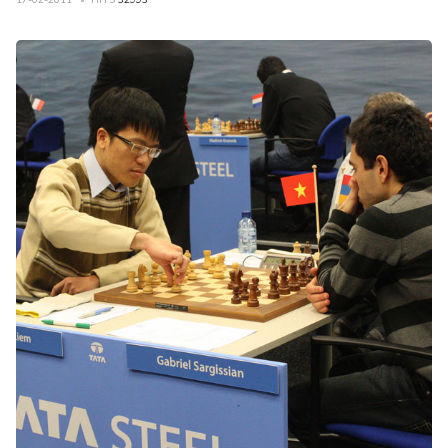
17-02-2011
HITS
32993