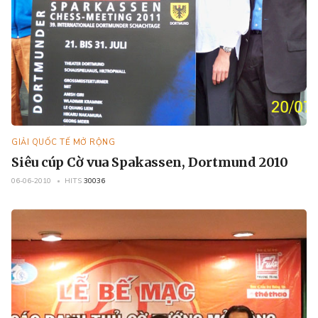
GIẢI QUỐC TẾ MỞ RỘNG
Siêu cúp Cờ vua Spakassen, Dortmund 2010
06-06-2010
HITS
30036