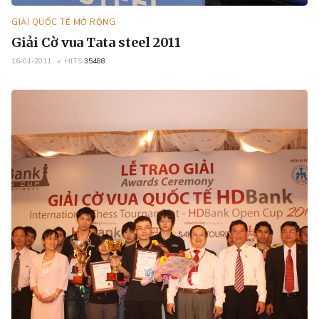
GIẢI QUỐC TẾ MỞ RỘNG
Giải Cờ vua Tata steel 2011
16-01-2011
HITS
35488