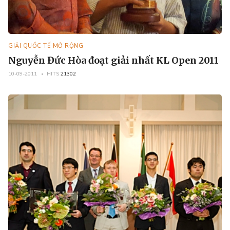
GIẢI QUỐC TẾ MỞ RỘNG
Nguyễn Đức Hòa đoạt giải nhất KL Open 2011
10-09-2011
HITS
21302