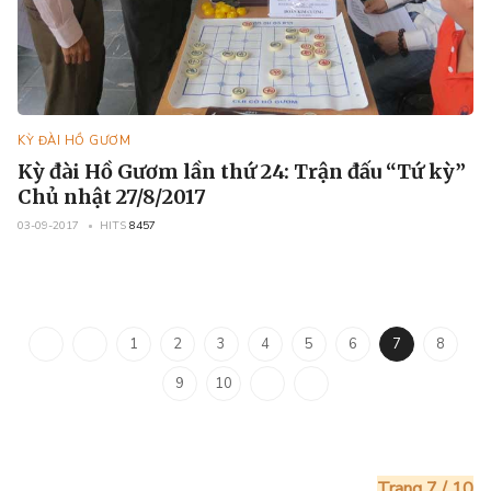
KỲ ĐÀI HỒ GƯƠM
Kỳ đài Hồ Gươm lần thứ 24: Trận đấu “Tứ kỳ”
Chủ nhật 27/8/2017
03-09-2017
HITS
8457
1
2
3
4
5
6
7
8
9
10
Trang 7 / 10