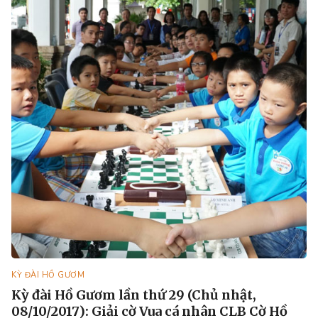
KỲ ĐÀI HỒ GƯƠM
Kỳ đài Hồ Gươm lần thứ 29 (Chủ nhật,
08/10/2017): Giải cờ Vua cá nhân CLB Cờ Hồ