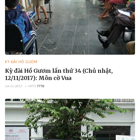
KỲ ĐÀI HỒ GƯƠM
Kỳ đài Hồ Gươm lần thứ 34 (Chủ nhật,
12/11/2017): Môn cờ Vua
14-11-2017
HITS
7778