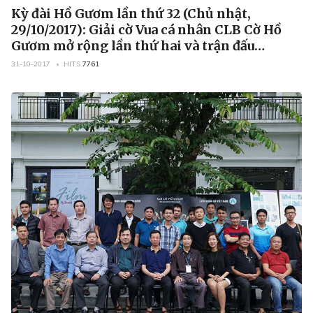
Kỳ đài Hồ Gươm lần thứ 32 (Chủ nhật,
29/10/2017): Giải cờ Vua cá nhân CLB Cờ Hồ
Gươm mở rộng lần thứ hai và trận đấu
“Lưỡng kỳ”
31-10-2017
HITS
7761