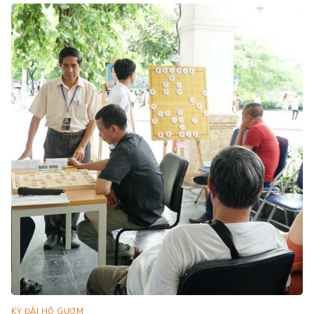
KỲ ĐÀI HỒ GƯƠM