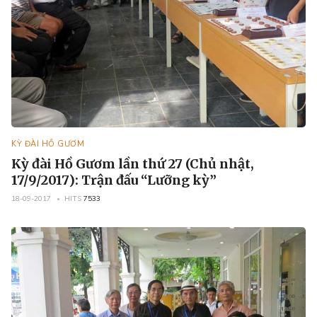
KỲ ĐÀI HỒ GƯƠM
Kỳ đài Hồ Gươm lần thứ 27 (Chủ nhật,
17/9/2017): Trận đấu “Lưỡng kỳ”
18-09-2017
HITS
7533