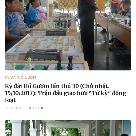
KỲ ĐÀI HỒ GƯƠM
Kỳ đài Hồ Gươm lần thứ 30 (Chủ nhật,
15/10/2017): Trận đấu giao hữu “Tứ kỳ” đồng
loạt
17-10-2017
HITS
8220