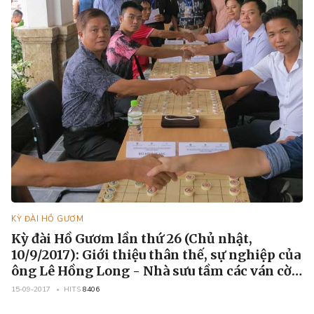
KỲ ĐÀI HỒ GƯƠM
Kỳ đài Hồ Gươm lần thứ 26 (Chủ nhật,
10/9/2017): Giới thiệu thân thế, sự nghiệp của
ông Lê Hồng Long - Nhà sưu tầm các ván cờ
cổ của Việt Nam
15-09-2017
HITS
8406