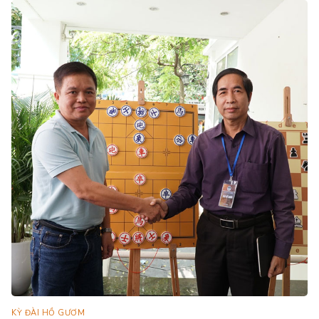
KỲ ĐÀI HỒ GƯƠM