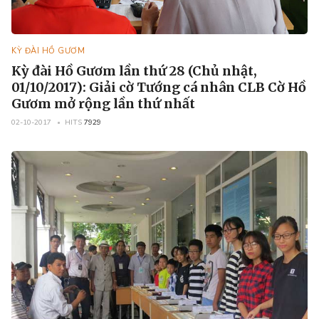
KỲ ĐÀI HỒ GƯƠM
Kỳ đài Hồ Gươm lần thứ 28 (Chủ nhật,
01/10/2017): Giải cờ Tướng cá nhân CLB Cờ Hồ
Gươm mở rộng lần thứ nhất
02-10-2017
HITS
7929