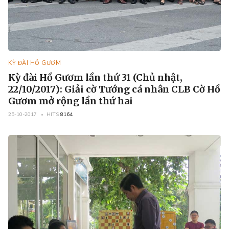
KỲ ĐÀI HỒ GƯƠM
Kỳ đài Hồ Gươm lần thứ 31 (Chủ nhật,
22/10/2017): Giải cờ Tướng cá nhân CLB Cờ Hồ
Gươm mở rộng lần thứ hai
25-10-2017
HITS
8164