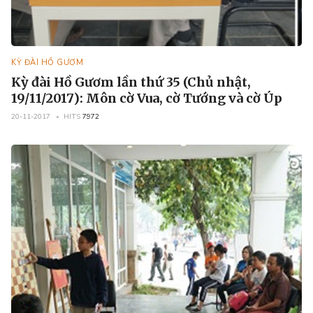
KỲ ĐÀI HỒ GƯƠM
Kỳ đài Hồ Gươm lần thứ 35 (Chủ nhật,
19/11/2017): Môn cờ Vua, cờ Tướng và cờ Úp
20-11-2017
HITS
7972