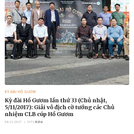
KỲ ĐÀI HỒ GƯƠM
Kỳ đài Hồ Gươm lần thứ 33 (Chủ nhật,
5/11/2017): Giải vô địch cờ tướng các Chủ
nhiệm CLB cúp Hồ Gươm
06-11-2017
HITS
8194