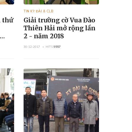
TIN KỲ ĐÀI & CLB
 thứ
Giải trường cờ Vua Đào
Thiên Hải mở rộng lần
2 - năm 2018
ờ Úp
30-12-2017
HITS
9557