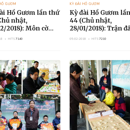
 HỒ GƯƠM
KỲ ĐÀI HỒ GƯƠM
ài Hồ Gươm lần thứ
Kỳ đài Hồ Gươm lần
Chủ nhật,
44 (Chủ nhật,
2018): Môn cờ
28/01/2018): Trận đấu cờ
 cờ Tướng
Vua
18
HITS
7140
05-02-2018
HITS
7210