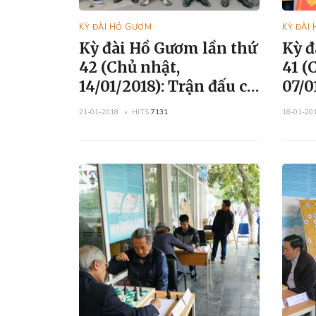
KỲ ĐÀI HỒ GƯƠM
KỲ ĐÀI
Kỳ đài Hồ Gươm lần thứ
Kỳ đ
42 (Chủ nhật,
41 (
14/01/2018): Trận đấu cờ
07/01/20
Tướng “Tứ kiệt Hà
và c
21-01-2018
HITS
7131
18-01-20
Thành - Hồ Gươm”