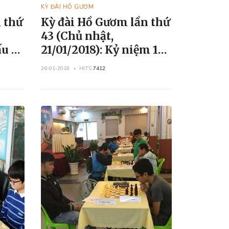
KỲ ĐÀI HỒ GƯƠM
 thứ
Kỳ đài Hồ Gươm lần thứ
43 (Chủ nhật,
21/01/2018): Kỷ niệm 1
năm ngày thành lập
26-01-2018
HITS
7412
CLB Cờ Hồ Gươm