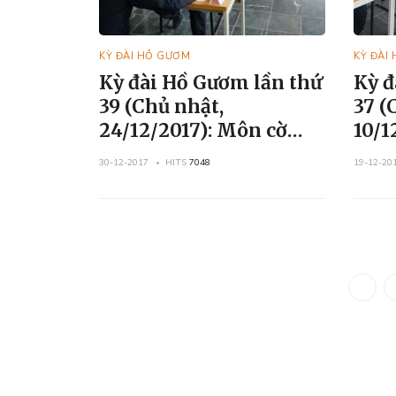
KỲ ĐÀI HỒ GƯƠM
KỲ ĐÀI
Kỳ đài Hồ Gươm lần thứ
Kỳ đ
39 (Chủ nhật,
37 (
24/12/2017): Môn cờ
10/12/20
Vua, cờ Tướng
và c
30-12-2017
HITS
7048
19-12-20