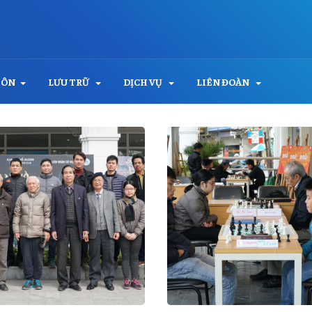
MÔN
LƯU TRỮ
DỊCH VỤ
LIÊN ĐOÀN