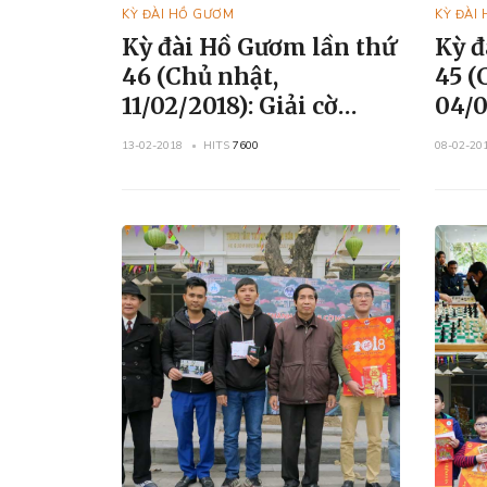
KỲ ĐÀI HỒ GƯƠM
KỲ ĐÀI
Kỳ đài Hồ Gươm lần thứ
Kỳ đ
46 (Chủ nhật,
45 (
11/02/2018): Giải cờ
04/02/
Tướng cá nhân CLB Cờ
Vua,
13-02-2018
HITS
7600
08-02-20
Hồ Gươm mở rộng
Xuân Mậu Tuất và giao
hữu cờ Vua và cờ Tướng