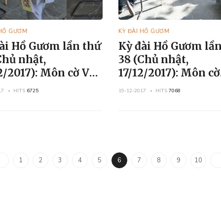
 HỒ GƯƠM
KỲ ĐÀI HỒ GƯƠM
ài Hồ Gươm lần thứ
Kỳ đài Hồ Gươm lần
Chủ nhật,
38 (Chủ nhật,
17): Môn cờ Vua
17/12/2017): Môn cờ
ờ Tướng
Tướng và cờ Úp (2)
17
HITS
6725
19-12-2017
HITS
7068
1
2
3
4
5
6
7
8
9
10