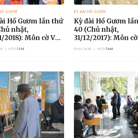
 HỒ GƯƠM
KỲ ĐÀI HỒ GƯƠM
ài Hồ Gươm lần thứ
Kỳ đài Hồ Gươm lần
Chủ nhật,
40 (Chủ nhật,
18): Môn cờ Vua
31/12/2017): Môn cờ
ờ Úp
Vua, cờ Tướng và c
18
HITS
7136
05-01-2018
HITS
7344