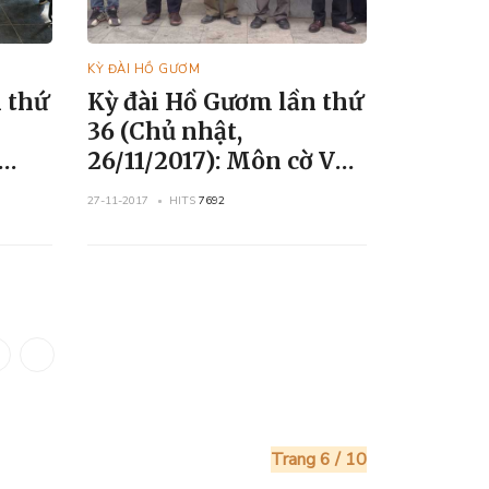
KỲ ĐÀI HỒ GƯƠM
 thứ
Kỳ đài Hồ Gươm lần thứ
36 (Chủ nhật,
26/11/2017): Môn cờ Vua
và cờ Tướng
27-11-2017
HITS
7692
Trang 6 / 10