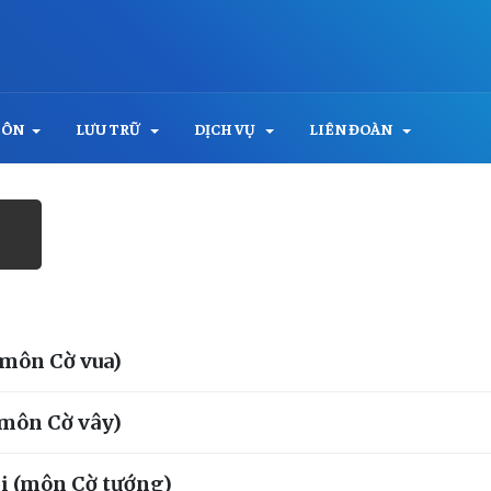
MÔN
LƯU TRỮ
DỊCH VỤ
LIÊN ĐOÀN
(môn Cờ vua)
(môn Cờ vây)
i (môn Cờ tướng)