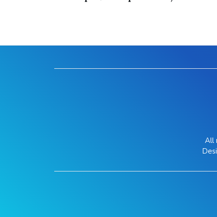
All
Des