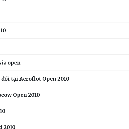
010
sia open
đối tại Aeroflot Open 2010
oscow Open 2010
10
d 2010