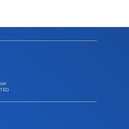
tion
ITED