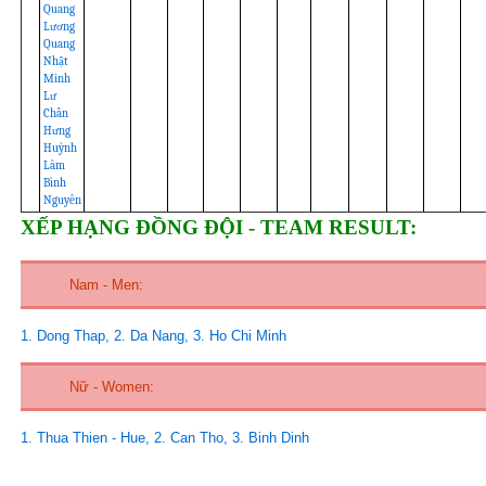
Quang
Lương
Quang
Nhật
Minh
Lư
Chấn
Hưng
Huỳnh
Lâm
Bình
Nguyên
XẾP HẠNG ĐỒNG ĐỘI - TEAM RESULT:
Nam - Men:
1. Dong Thap, 2. Da Nang, 3. Ho Chi Minh
Nữ - Women:
1. Thua Thien - Hue, 2. Can Tho, 3. Binh Dinh