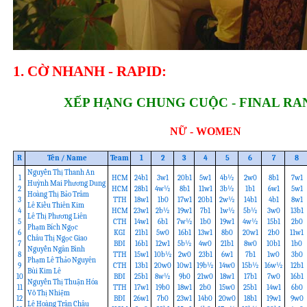
1. CỜ NHANH - RAPID:
XẾP HẠNG CHUNG CUỘC - FINAL RA
NỮ - WOMEN
R
Tên / Name
Team
1
2
3
4
5
6
7
8
Nguyễn Thị Thanh An
1
HCM
24b1
3w1
20b1
5w1
4b½
2w0
8b1
7w1
Huỳnh Mai Phương Dung
2
HCM
28b1
4w½
8b1
11w1
3b½
1b1
6w1
5w1
Hoàng Thị Bảo Trâm
3
TTH
18w1
1b0
17w1
20b1
2w½
14b1
4b1
8w1
Lê Kiều Thiên Kim
4
HCM
23w1
2b½
19w1
7b1
1w½
5b½
3w0
13b1
Lê Thị Phương Liên
5
CTH
14w1
6b1
7w½
1b0
19w1
4w½
15b1
2b0
Phạm Bích Ngọc
6
KGI
21b1
5w0
16b1
13w1
8b0
20w1
2b0
11w1
Châu Thị Ngọc Giao
7
BĐI
16b1
12w1
5b½
4w0
21b1
8w0
10b1
1b0
Nguyễn Ngân Bình
8
TTH
15w1
10b½
2w0
23b1
6w1
7b1
1w0
3b0
Phạm Lê Thảo Nguyên
9
CTH
13b1
20w0
10w1
19b½
14w0
15b½
16w½
12b1
Bùi Kim Lê
10
BĐI
25b1
8w½
9b0
21w0
18w1
17b1
7w0
16b1
Nguyễn Thị Thuận Hóa
11
TTH
17w1
19b0
18w1
2b0
15w0
25b1
14w1
6b0
Võ Thị Nhiệm
12
BĐI
26w1
7b0
23w1
14b0
20w0
18b1
19w1
9w0
Lê Hoàng Trân Châu