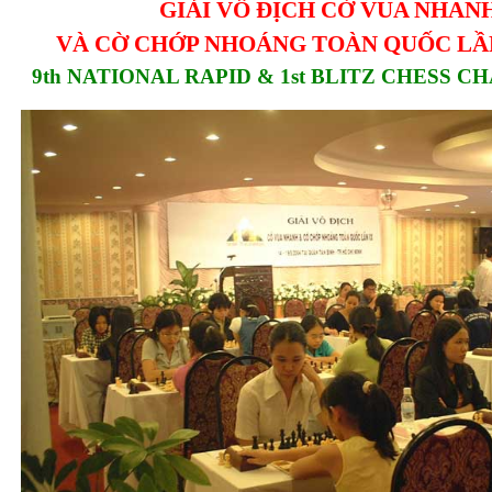
GIẢI VÔ ĐỊCH CỜ VUA NHAN
VÀ CỜ CHỚP NHOÁNG TOÀN QUỐC LẦN 
9th NATIONAL RAPID & 1st BLITZ CHESS 