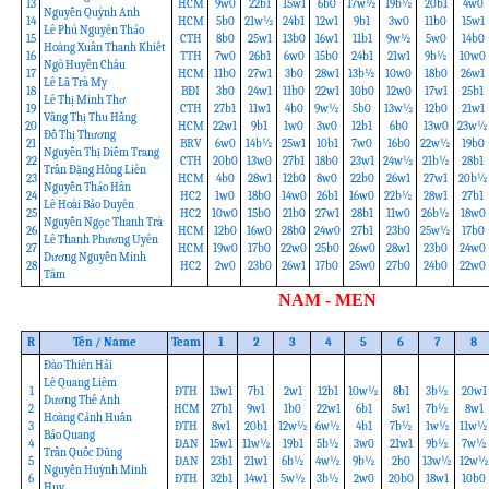
13
HCM
9w0
22b1
15w1
6b0
17w½
19b½
20b1
4w0
Nguyễn Quỳnh Anh
14
HCM
5b0
21w½
24b1
12w1
9b1
3w0
11b0
15w1
Lê Phú Nguyên Thảo
15
CTH
8b0
25w1
13b0
16w1
11b1
9w½
5w0
14b0
Hoàng Xuân Thanh Khiết
16
TTH
7w0
26b1
6w0
15b0
24b1
21w1
9b½
10w0
Ngô Huyền Châu
17
HCM
11b0
27w1
3b0
28w1
13b½
10w0
18b0
26w1
Lê Lã Trà My
18
BĐI
3b0
24w1
11b0
22w1
10b0
12w0
17w1
25b1
Lê Thị Minh Thơ
19
CTH
27b1
11w1
4b0
9w½
5b0
13w½
12b0
21w1
Văng Thị Thu Hằng
20
HCM
22w1
9b1
1w0
3w0
12b1
6b0
13w0
23w½
Đỗ Thị Thương
21
BRV
6w0
14b½
25w1
10b1
7w0
16b0
22w½
19b0
Nguyễn Thị Diễm Trang
22
CTH
20b0
13w0
27b1
18b0
23w1
24w½
21b½
28b1
Trần Đặng Hồng Liên
23
HCM
4b0
28w1
12b0
8w0
22b0
26w1
27w1
20b½
Nguyễn Thảo Hân
24
HC2
1w0
18b0
14w0
26b1
16w0
22b½
28w1
27b1
Lê Hoài Bảo Duyên
25
HC2
10w0
15b0
21b0
27w1
28b1
11w0
26b½
18w0
Nguyễn Ngọc Thanh Trà
26
HCM
12b0
16w0
28b0
24w0
27b1
23b0
25w½
17b0
Lê Thanh Phương Uyên
27
HCM
19w0
17b0
22w0
25b0
26w0
28w1
23b0
24w0
Dương Nguyễn Minh
28
HC2
2w0
23b0
26w1
17b0
25w0
27b0
24b0
22w0
Tâm
NAM - MEN
R
Tên / Name
Team
1
2
3
4
5
6
7
8
Đào Thiên Hải
Lê Quang Liêm
1
ĐTH
13w1
7b1
2w1
12b1
10w½
8b1
3b½
20w1
Dương Thế Anh
2
HCM
27b1
9w1
1b0
22w1
6b1
5w1
7b½
8w1
Hoàng Cảnh Huấn
3
ĐTH
8w1
20b1
12w½
6w½
4b1
7b½
1w½
11w½
Bảo Quang
4
ĐAN
15w1
11w½
19b1
5b½
3w0
21w1
9b½
7w½
Trần Quốc Dũng
5
ĐAN
23b1
21w1
6b½
4w½
9b½
2b0
13w½
12w½
Nguyễn Huỳnh Minh
6
ĐTH
32b1
14w1
5w½
3b½
2w0
20b0
18w1
10b0
Huy