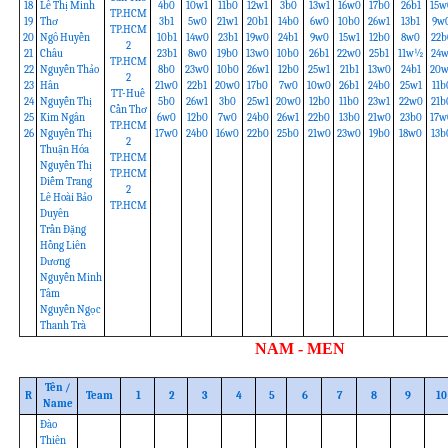
18
Lê Thị Minh
4b0
10w1
11b0
12w1
3b0
13w1
16w0
17b0
26b1
15w
TP.HCM
19
Thơ
3b1
5w0
21w1
20b1
14b0
6w0
10b0
26w1
13b1
9w
TP.HCM
20
Ngô Huyền
10b1
14w0
23b1
19w0
24b1
9w0
15w1
12b0
8w0
22b
2
21
Châu
23b1
8w0
19b0
13w0
10b0
26b1
22w0
25b1
11w½
24w
TP.HCM
22
Nguyễn Thảo
8b0
23w0
10b0
26w1
12b0
25w1
21b1
13w0
24b1
20w
2
23
Hân
21w0
22b1
20w0
17b0
7w0
10w0
26b1
24b0
25w1
11b
TT-Huế
24
Nguyễn Thị
5b0
26w1
3b0
25w1
20w0
12b0
11b0
23w1
22w0
21b
Cần Thơ
25
Kim Ngân
6w0
12b0
7w0
24b0
26w1
22b0
13b0
21w0
23b0
17w
TP.HCM
26
Nguyễn Thị
17w0
24b0
16w0
22b0
25b0
21w0
23w0
19b0
18w0
13b
2
Thuận Hóa
TP.HCM
Nguyễn Thị
TP.HCM
Diễm Trang
2
Lê Hoài Bảo
TP.HCM
Duyên
Trần Đặng
Hồng Liên
Dương
Nguyễn Minh
Tâm
Nguyễn Ngọc
Thanh Trà
NAM - MEN
Tên /
R
Team
1
2
3
4
5
6
7
8
9
10
Name
Đào
Thiên