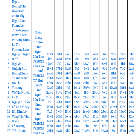
Ngọc
Hoàng Thị
Bảo Trâm
Châu Thị
Ngọc Giao
Phạm Lê
Thảo Nguyên
Kiên
Huỳnh Mai
Giang
Phương Dung
TT-Huế
Lê Thị
Bình
Phương Liên
Định
1
Nguyễn Ngân
11w1
13b1
6w1
8b½
9w1
4b1
14w1
2b1
3w0
7b
Cần Thơ
2
Bình
9b½
3w0
12w1
7b1
5w1
8b1
6b1
1w0
16w½
4b
TP.HCM
3
Nguyễn
19w0
2b1
24w1
9b0
18w1
16b1
8w1
4b½
1b1
10w
Cần Thơ
4
Quỳnh Anh
18w1
17b1
8w0
5b1
6w1
1w0
9b1
3w½
7b0
2w
TT-Huế
5
Hoàng Xuân
24w1
19b1
14b½
4w0
2b0
17w1
7w0
11b1
6w1
16b
TP.HCM
6
Thanh Khiết
25b1
15w1
1b0
14w1
4b0
19b1
2w0
9w1
5b0
8b
TT-Huế
7
Đỗ Thị
13b0
9w½
25b1
2w0
23b1
11w1
5b1
14b1
4w1
1w
BRVT
8
Thương
22w1
21b1
4b1
1w½
15b½
2w0
3b0
10w0
20b1
6w
Bình
9
Võ Thị Nhiệm
2w½
7b½
17w1
3w1
1b0
20b1
4w0
6b0
14w1
19b
Định
10
Lê Phú
20w0
18b0
22w1
16b0
21w1
23b1
19w1
8b1
12w1
3b
Cần Thơ
11
Nguyên Thảo
1b0
16b1
18w1
15w0
17b½
7b0
24w1
5w0
21b½
23w
Bình
12
Lê Lã Trà My
15b0
25w1
2b0
18b0
22w1
24w1
17b1
20w1
10b0
14b
Định
13
Bùi Kim Lê
7w1
1w0
15b0
21b1
16w0
18b0
25w1
22b1
19w0
26w
Bình
14
Văng Thị Thu
16w1
20b1
5w½
6b0
19w1
15b1
1b0
7w0
9b0
12w
Định
15
Hằng
12w1
6b0
13w1
11b1
8w½
14w0
20b0
16b0
17w1
18b
TP.HCM
16
Lê Hoàng
14b0
11w0
26b1
10w1
13b1
3w0
18b1
15w1
2b½
5w
TP.HCM
17
Trân Châu
26b1
4w0
9b0
23w1
11w½
5b0
12w0
18w1
15b0
25b
Cần Thơ