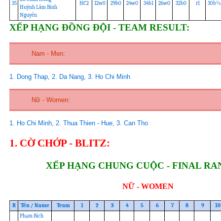
35
HC2
12w0
29b0
24w0
34b1
26w0
32b0
r1
30b½
Huỳnh Lâm Bình
Nguyên
XẾP HẠNG ĐỒNG ĐỘI - TEAM RESULT:
Nam - Men:
1. Dong Thap, 2. Da Nang, 3. Ho Chi Minh
Nữ - Women:
1. Ho Chi Minh, 2. Thua Thien - Hue, 3. Can Tho
1. CỜ CHỚP - BLITZ:
XẾP HẠNG CHUNG CUỘC - FINAL RA
NỮ - WOMEN
R
Tên / Name
Team
1
2
3
4
5
6
7
8
9
10
Phạm Bích