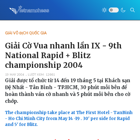
GIẢI VÔ ĐỊCH QUỐC GIA
Giải Cờ Vua nhanh lần IX - 9th
National Rapid + Blitz
championship 2004
19 MAY 2004
LƯỢT XEM: 12661
Giải được tổ chức từ 14 đến 19 tháng 5 tại Khách sạn
Đệ Nhất - Tân Bình - TP.HCM, 30 phút mỗi bên để
hoàn thành ván cờ nhanh và 5 phút mỗi bên cho cờ
chớp.
The championship take place at The First Hotel - TanBinh
- Ho Chi Minh City from May 14 -19 . 30' per side for Rapid
and 5' for Blitz.