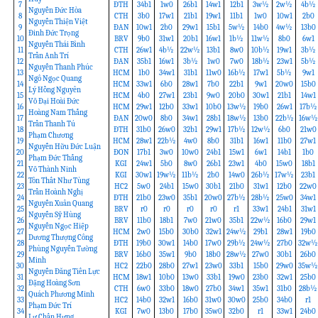
7
ĐTH
34b1
1w0
26b1
14w1
12b1
3w½
2w½
4b½
Nguyễn Đức Hòa
8
CTH
3b0
17w1
21b1
19w1
11b1
1w0
10w1
2b0
Nguyễn Thiện Việt
9
ĐAN
10w1
2b0
29w1
15b1
5w½
14b0
4w½
13b0
Đinh Đức Trọng
10
BRV
9b0
31w1
20b1
16w1
1b½
11w½
8b0
6w1
Nguyễn Thái Bình
11
CTH
26w1
4b½
22w½
13b1
8w0
10b½
19w1
3b½
Trần Anh Trí
12
ĐAN
35b1
16w1
3b½
1w0
7w0
18b½
23w1
5b½
Nguyễn Thanh Phúc
13
HCM
1b0
34w1
31b1
11w0
16b½
17w1
5b½
9w1
Ngô Ngọc Quang
14
HCM
33w1
6b0
28w1
7b0
22b1
9w1
20w0
15b0
Lý Hồng Nguyên
15
HCM
4b0
27w1
23b1
9w0
20b0
30w1
21b1
14w1
Võ Đại Hoài Đức
16
HCM
29w1
12b0
33w1
10b0
13w½
19b0
26w1
17b½
Hoàng Nam Thắng
17
ĐAN
20w0
8b0
34w1
28b1
18w½
13b0
22b½
16w½
Trần Thanh Tú
18
ĐTH
31b0
26w0
32b1
29w1
17b½
12w½
6b0
21w0
Phạm Chương
19
HCM
28w1
22b½
4w0
8b0
31b1
16w1
11b0
27w1
Nguyễn Hữu Đức Luận
20
ĐON
17b1
3w0
10w0
24b1
15w1
6w1
14b1
1b0
Phạm Đức Thắng
21
KGI
24w1
5b0
8w0
26b1
23w1
4b0
15w0
18b1
Võ Thành Ninh
22
KGI
30w1
19w½
11b½
2b0
14w0
26b½
17w½
23b1
Tôn Thất Như Tùng
23
HC2
5w0
24b1
15w0
30b1
21b0
31w1
12b0
22w0
Trần Hoành Nghị
24
ĐTH
21b0
23w0
35b1
20w0
27b½
28b½
25w0
34w1
Nguyễn Xuân Quang
25
BRV
r0
r0
r0
r0
r1
33w1
24b1
31w1
Nguyễn Sỹ Hùng
26
BRV
11b0
18b1
7w0
21w0
35b1
22w½
16b0
29w1
Nguyễn Ngọc Hiệp
27
HCM
2w0
15b0
30b0
32w1
24w½
29b1
28w1
19b0
Dương Thượng Công
28
ĐTH
19b0
30w1
14b0
17w0
29b½
24w½
27b0
32w½
Phùng Nguyễn Tường
29
BRV
16b0
35w1
9b0
18b0
28w½
27w0
30b1
26b0
Minh
30
HC2
22b0
28b0
27w1
23w0
33b1
15b0
29w0
35w½
Nguyễn Đăng Tiến Lực
31
HCM
18w1
10b0
13w0
33b1
19w0
23b0
32w1
25b0
Đặng Hoàng Sơn
32
CTH
6w0
33b0
18w0
27b0
34w1
35w1
31b0
28b½
Quách Phương Minh
33
HC2
14b0
32w1
16b0
31w0
30w0
25b0
34b0
r1
Phạm Đức Trí
34
KGI
7w0
13b0
17b0
35w0
32b0
r1
33w1
24b0
Lư Chấn Hưng