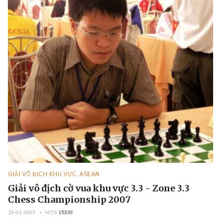
GIẢI VÔ ĐỊCH KHU VỰC, ASEAN
Giải vô địch cờ vua khu vực 3.3 - Zone 3.3
Chess Championship 2007
19-01-2007
HITS
15339