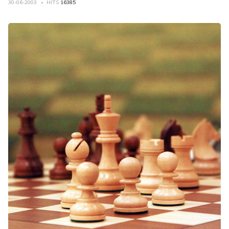
30-06-2003
HITS
16385