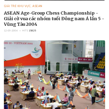
GIẢI TRẺ KHU VỰC, ASEAN
ASEAN Age-Group Chess Championship -
Giải cờ vua các nhóm tuổi Đông nam Á lần 5 -
Vũng Tàu 2004
12-09-2004
HITS
15825