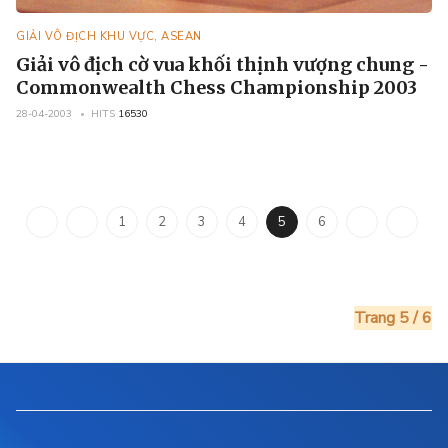
GIẢI VÔ ĐỊCH KHU VỰC, ASEAN
Giải vô địch cờ vua khối thịnh vượng chung -
Commonwealth Chess Championship 2003
28-04-2003
HITS
16530
1
2
3
4
5
6
Trang 5 / 6