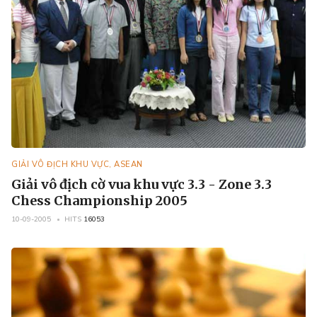
GIẢI VÔ ĐỊCH KHU VỰC, ASEAN
Giải vô địch cờ vua khu vực 3.3 - Zone 3.3
Chess Championship 2005
10-09-2005
HITS
16053