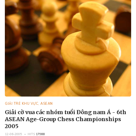
GIẢI TRẺ KHU VỰC, ASEAN
Giải cờ vua các nhóm tuổi Đông nam Á - 6th
ASEAN Age-Group Chess Championships
2005
12-06-2005
HITS
17988