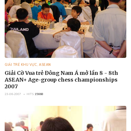
GIẢI TRẺ KHU VỰC, ASEAN
Giải Cờ Vua trẻ Đông Nam Á mở lần 8 - 8th
ASEAN+ Age-group chess championships
2007
23-06-2007
HITS
15668