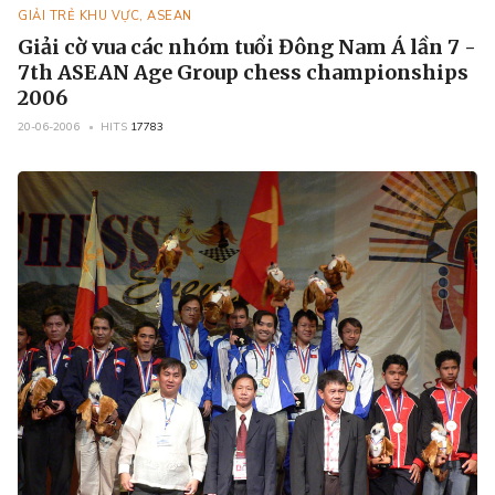
GIẢI TRẺ KHU VỰC, ASEAN
Giải cờ vua các nhóm tuổi Đông Nam Á lần 7 -
7th ASEAN Age Group chess championships
2006
20-06-2006
HITS
17783