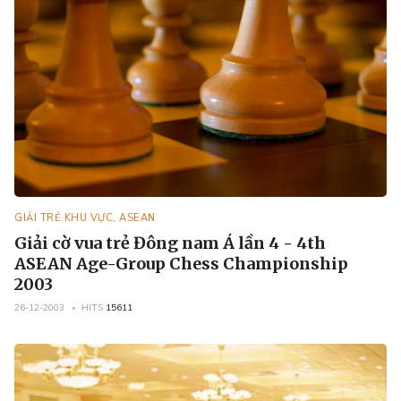
GIẢI TRẺ KHU VỰC, ASEAN
Giải cờ vua trẻ Đông nam Á lần 4 - 4th
ASEAN Age-Group Chess Championship
2003
26-12-2003
HITS
15611