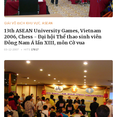
GIẢI VÔ ĐỊCH KHU VỰC, ASEAN
13th ASEAN University Games, Vietnam
2006, Chess - Đại hội Thể thao sinh viên
Đông Nam Á lần XIII, môn Cờ vua
03-12-2007
HITS
17817