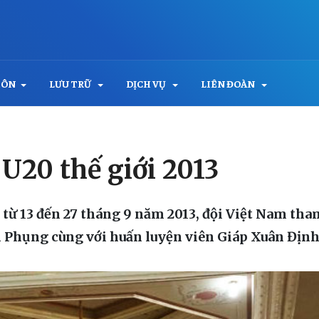
MÔN
LƯU TRỮ
DỊCH VỤ
LIÊN ĐOÀN
 U20 thế giới 2013
y từ 13 đến 27 tháng 9 năm 2013, đội Việt Nam tham
Phụng cùng với huấn luyện viên Giáp Xuân Định