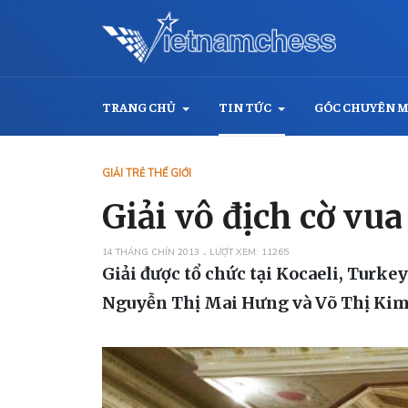
TRANG CHỦ
TIN TỨC
GÓC CHUYÊN 
GIẢI TRẺ THẾ GIỚI
Giải vô địch cờ vua
14 THÁNG CHÍN 2013
LƯỢT XEM: 11265
Giải được tổ chức tại Kocaeli, Turke
Nguyễn Thị Mai Hưng và Võ Thị Kim 