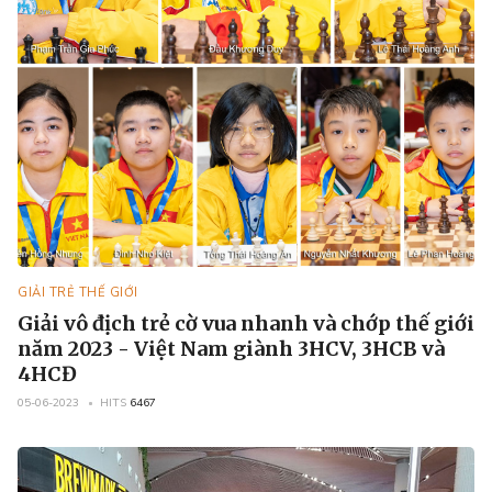
GIẢI TRẺ THẾ GIỚI
Giải vô địch trẻ cờ vua nhanh và chớp thế giới
năm 2023 - Việt Nam giành 3HCV, 3HCB và
4HCĐ
05-06-2023
HITS
6467