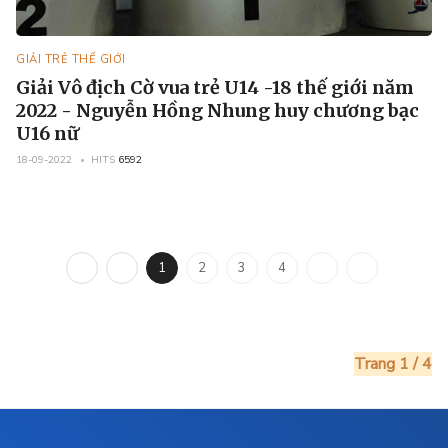
GIẢI TRẺ THẾ GIỚI
Giải Vô địch Cờ vua trẻ U14 -18 thế giới năm
2022 - Nguyễn Hồng Nhung huy chương bạc
U16 nữ
18-09-2022
HITS
6592
1
2
3
4
Trang 1 / 4