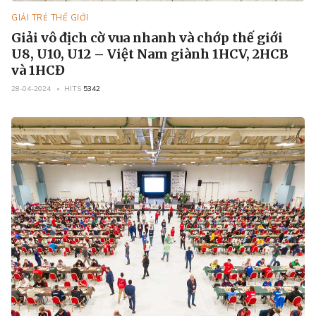
GIẢI TRẺ THẾ GIỚI
Giải vô địch cờ vua nhanh và chớp thế giới
U8, U10, U12 – Việt Nam giành 1HCV, 2HCB
và 1HCĐ
28-04-2024
HITS
5342