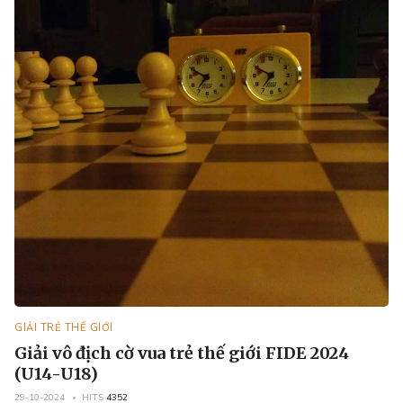
GIẢI TRẺ THẾ GIỚI
Giải vô địch cờ vua trẻ thế giới FIDE 2024
(U14-U18)
29-10-2024
HITS
4352