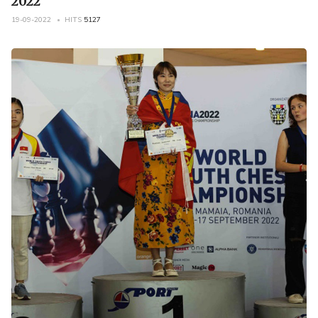
2022
19-09-2022
HITS
5127