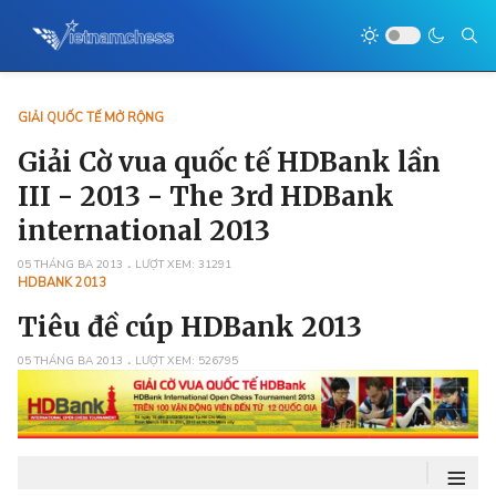
GIẢI QUỐC TẾ MỞ RỘNG
Giải Cờ vua quốc tế HDBank lần
III - 2013 - The 3rd HDBank
international 2013
05 THÁNG BA 2013
LƯỢT XEM: 31291
HDBANK 2013
Tiêu đề cúp HDBank 2013
05 THÁNG BA 2013
LƯỢT XEM: 526795
≡