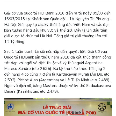
Giải cờ vua quốc tế HD Bank 2018 diễn ra từ ngày 09/03 đến
16/03/2018 tại Khách sạn Quân đội - 1A Nguyễn Tri Phương -
Hà Nội. Giải quy tụ các kỳ thủ hàng đầu Việt Nam và các đại
kiện tướng hàng đầu khu vực và thế giới. Đây là lần đầu tiên
giải được tổ chức tại Hà Nội. Tổng giá trị giải thưởng lên tới
1,2 tỷ đồng.
Sau 1 tuần tranh tài sôi nổi, hấp dẫn, quyết liệt, Giải Cờ vua
Quốc tế HDBank lần thứ 8 năm 2018 đã kết thúc thành công
tốt đẹp với ngôi vô địch thuộc về kỳ thủ người Argentina
Mareco Sandro (elo 2.635). Ba kỳ thủ tiếp theo từ hạng 2
đến hạng 4 có cùng 7 điểm là Karthikeyan Murali (Ấn Độ, elo
2.592); Pichot Alan (Argentina) và Lê Tuấn Minh (elo 2.489).
Ngôi vô địch nữ, bảng Masters thuộc về kỳ thủ Saduakassova
Dinara (Kazakhstan, elo 2.479).