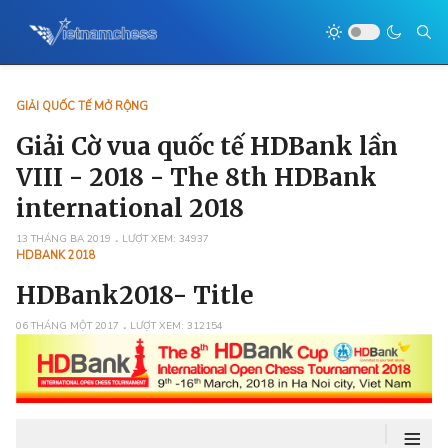
GIẢI QUỐC TẾ MỞ RỘNG
Giải Cờ vua quốc tế HDBank lần
VIII - 2018 - The 8th HDBank
international 2018
13 THÁNG BA 2019
LƯỢT XEM: 34937
HDBANK 2018
HDBank2018- Title
06 THÁNG MỘT 2017
LƯỢT XEM: 312154
≡