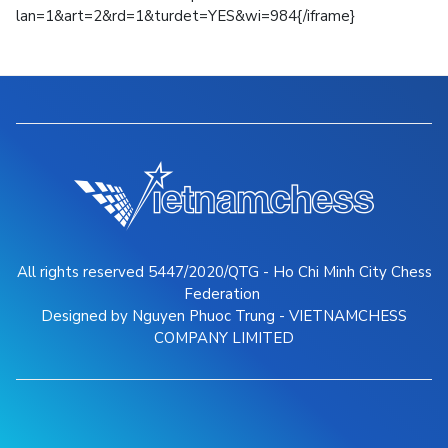
lan=1&art=2&rd=1&turdet=YES&wi=984{/iframe}
All rights reserved 5447/2020/QTG - Ho Chi Minh City Chess
Federation
Designed by Nguyen Phuoc Trung - VIETNAMCHESS
COMPANY LIMITED