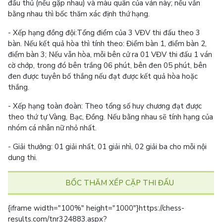
đấu thủ (nếu gặp nhau) và màu quân của ván này; nếu vẫn
bằng nhau thì bốc thăm xác định thứ hạng.
- Xếp hạng đồng đội:Tổng điểm của 3 VĐV thi đấu theo 3
bàn. Nếu kết quả hòa thì tính theo: Điểm bàn 1, điểm bàn 2,
điểm bàn 3; Nếu vẫn hòa, mỗi bên cử ra 01 VĐV thi đấu 1 ván
cờ chớp, trong đó bên trắng 06 phút, bên đen 05 phút, bên
đen được tuyên bố thắng nếu đạt được kết quả hòa hoặc
thắng.
- Xếp hạng toàn đoàn: Theo tổng số huy chương đạt được
theo thứ tự Vàng, Bạc, Đồng. Nếu bằng nhau sẽ tính hạng của
nhóm cá nhân nữ nhỏ nhất.
- Giải thưởng: 01 giải nhất, 01 giải nhì, 02 giải ba cho mỗi nội
dung thi.
BỐC THĂM XẾP CẶP THI ĐẤU
{iframe width="100%" height="1000"}https://chess-
results.com/tnr324883.aspx?