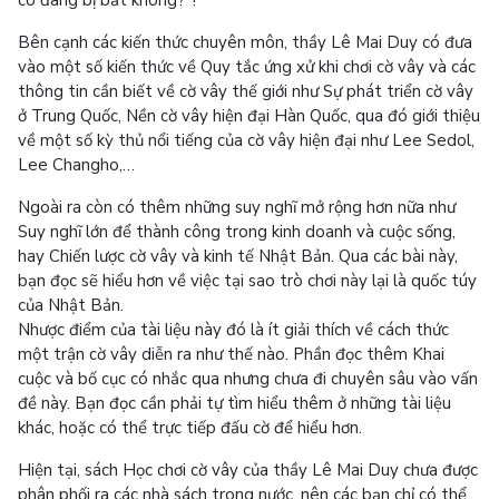
có đang bị bắt không?”!
Bên cạnh các kiến thức chuyên môn, thầy Lê Mai Duy có đưa
vào một số kiến thức về Quy tắc ứng xử khi chơi cờ vây và các
thông tin cần biết về cờ vây thế giới như Sự phát triển cờ vây
ở Trung Quốc, Nền cờ vây hiện đại Hàn Quốc, qua đó giới thiệu
về một số kỳ thủ nổi tiếng của cờ vây hiện đại như Lee Sedol,
Lee Changho,…
Ngoài ra còn có thêm những suy nghĩ mở rộng hơn nữa như
Suy nghĩ lớn để thành công trong kinh doanh và cuộc sống,
hay Chiến lược cờ vây và kinh tế Nhật Bản. Qua các bài này,
bạn đọc sẽ hiểu hơn về việc tại sao trò chơi này lại là quốc túy
của Nhật Bản.
Nhược điểm của tài liệu này đó là ít giải thích về cách thức
một trận cờ vây diễn ra như thế nào. Phần đọc thêm Khai
cuộc và bố cục có nhắc qua nhưng chưa đi chuyên sâu vào vấn
đề này. Bạn đọc cần phải tự tìm hiểu thêm ở những tài liệu
khác, hoặc có thể trực tiếp đấu cờ để hiểu hơn.
Hiện tại, sách Học chơi cờ vây của thầy Lê Mai Duy chưa được
phân phối ra các nhà sách trong nước, nên các bạn chỉ có thể