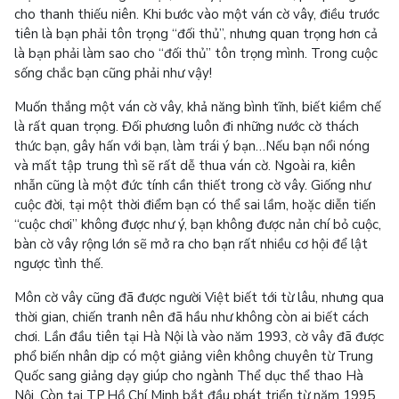
cho thanh thiếu niên. Khi bước vào một ván cờ vây, điều trước
tiên là bạn phải tôn trọng “đối thủ”, nhưng quan trọng hơn cả
là bạn phải làm sao cho “đối thủ” tôn trọng mình. Trong cuộc
sống chắc bạn cũng phải như vậy!
Muốn thắng một ván cờ vây, khả năng bình tĩnh, biết kiềm chế
là rất quan trọng. Đối phương luôn đi những nước cờ thách
thức bạn, gây hấn với bạn, làm trái ý bạn…Nếu bạn nổi nóng
và mất tập trung thì sẽ rất dễ thua ván cờ. Ngoài ra, kiên
nhẫn cũng là một đức tính cần thiết trong cờ vây. Giống như
cuộc đời, tại một thời điểm bạn có thể sai lầm, hoặc diễn tiến
“cuộc chơi” không được như ý, bạn không được nản chí bỏ cuộc,
bàn cờ vây rộng lớn sẽ mở ra cho bạn rất nhiều cơ hội để lật
ngược tình thế.
Môn cờ vây cũng đã được người Việt biết tới từ lâu, nhưng qua
thời gian, chiến tranh nên đã hầu như không còn ai biết cách
chơi. Lần đầu tiên tại Hà Nội là vào năm 1993, cờ vây đã được
phổ biến nhân dịp có một giảng viên không chuyên từ Trung
Quốc sang giảng dạy giúp cho ngành Thể dục thể thao Hà
Nội. Còn tại TP.Hồ Chí Minh bắt đầu phát triển từ năm 1995