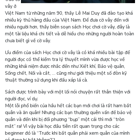
vây ở
Việt Nam từ những năm 90, thầy Lê Mai Duy đã đào tạo khá
nhiều kỳ thủ hàng đầu của Việt Nam. Để đưa cờ vây đến với
nhiều người hơn, thầy biên soạn sách Học chơi cờ vây, đây là
một tài liệu khá chi tiết và dễ hiểu cho những người hoàn toàn
chưa biết gì về cờ vây.
Ưu điểm của sách Học chơi cờ vây là có khá nhiều bài tập để
người đọc có thể kiểm tra lý thuyết mình vừa được học về
những khái niệm được nhắc đến như Xiết khí, Bảo vệ quân,
Sống chết, Nối và cắt, … cũng như giới thiệu một số đòn kỹ
thuật thường sử dụng khi đấu xáp lá cà.
Sách được trình bày với một lối nói chuyện rất thân thiện với
người đọc, ví dụ:
Một lỗi phổ biến của hầu hết các bạn mới chơi là rất ham bắt
quân và ăn quân! Nhưng các bạn thường quên vấn đề bảo vệ
quân và đến khi bị đối phương “bụp” một cái thì mới “tròn
mắt” ra! Vì vậy bài học đầu tiên rất quan trọng cho các
beginner đó là “Trước khi bắt quân phải xem quân của mình