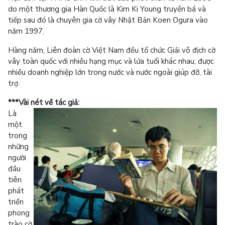
do một thương gia Hàn Quốc là Kim Ki Young truyền bá và
tiếp sau đó là chuyên gia cờ vây Nhật Bản Koen Ogura vào
năm 1997.
Hàng năm, Liên đoàn cờ Việt Nam đều tổ chức Giải vô địch cờ
vây toàn quốc với nhiều hạng mục và lứa tuổi khác nhau, được
nhiều doanh nghiệp lớn trong nước và nước ngoài giúp đỡ, tài
trợ.
***Vài nét về tác giả:
Là
một
trong
những
người
đầu
tiên
phát
triển
phong
trào cờ