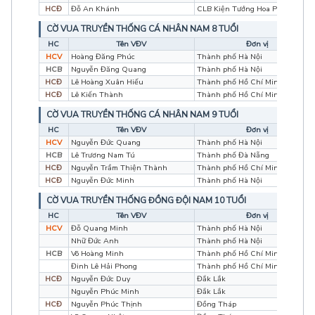
HCĐ
Đỗ An Khánh
CLB Kiện Tướng Hoa Phượng Đỏ
CỜ VUA TRUYỀN THỐNG CÁ NHÂN NAM 8 TUỔI
HC
Tên VĐV
Đơn vị
HCV
Hoàng Đăng Phúc
Thành phố Hà Nội
HCB
Nguyễn Đăng Quang
Thành phố Hà Nội
HCĐ
Lê Hoàng Xuân Hiếu
Thành phố Hồ Chí Minh
HCĐ
Lê Kiến Thành
Thành phố Hồ Chí Minh
CỜ VUA TRUYỀN THỐNG CÁ NHÂN NAM 9 TUỔI
HC
Tên VĐV
Đơn vị
HCV
Nguyễn Đức Quang
Thành phố Hà Nội
HCB
Lê Trương Nam Tú
Thành phố Đà Nẵng
HCĐ
Nguyễn Trầm Thiện Thành
Thành phố Hồ Chí Minh
HCĐ
Nguyễn Đức Minh
Thành phố Hà Nội
CỜ VUA TRUYỀN THỐNG ĐỒNG ĐỘI NAM 10 TUỔI
HC
Tên VĐV
Đơn vị
HCV
Đỗ Quang Minh
Thành phố Hà Nội
Nhữ Đức Anh
Thành phố Hà Nội
HCB
Võ Hoàng Minh
Thành phố Hồ Chí Minh
Đinh Lê Hải Phong
Thành phố Hồ Chí Minh
HCĐ
Nguyễn Đức Duy
Đắk Lắk
Nguyễn Phúc Minh
Đắk Lắk
HCĐ
Nguyễn Phúc Thịnh
Đồng Tháp