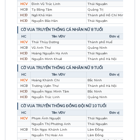
HCV
Đinh Vũ Trúc Linh
Thái Nguyên
HCB
Tạ Băng Tâm
Quảng Trị
HCĐ
Ngô Khả Hân
Thành phố Hồ Chí Minh
HCĐ
Nguyễn Bảo Hân
Thái Nguyên
CỜ VUA TRUYỀN THỐNG CÁ NHÂN NỮ 8 TUỔI
HC
Tên VĐV
Đơn vị
HCV
Thái Thùy Dương
Thành phố Huế
HCB
Vũ Anh Thư
Quảng Ninh
HCĐ
Hoàng Nguyễn Hạ Anh
Thái Nguyên
HCĐ
Nguyễn Minh Khuê
Thành phố Hà Nội
CỜ VUA TRUYỀN THỐNG CÁ NHÂN NỮ 9 TUỔI
HC
Tên VĐV
Đơn vị
HCV
Hoàng Khánh Chi
Bắc Ninh
HCB
Trương Uyên Thư
Thành phố Hà Nội
HCĐ
Nguyễn Ngọc Minh Tâm
Bắc Ninh
HCĐ
Nguyễn Trúc Linh
Quảng Ninh
CỜ VUA TRUYỀN THỐNG ĐỒNG ĐỘI NỮ 10 TUỔI
HC
Tên VĐV
Đơn vị
HCV
Phạm Ánh Nguyệt
Thái Nguyên
Nguyễn Thị Phương Anh
Thái Nguyên
HCB
Trần Ngọc Khánh Linh
Lâm Đồng
Nguyễn Thị Hoài An
Lâm Đồng