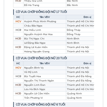
HCĐ
Thiệu Gia Linh
Bắc Ninh
Đỗ Hà Trang
Bắc Ninh
CỜ VUA CHỚP ĐỒNG ĐỘI NỮ 17 TUỔI
HC
Tên VĐV
Đơn vị
HCV
Huỳnh Phúc Minh Phương
Thành phố Hồ Chí Minh
Châu Bảo Ngọc
Thành phố Hồ Chí Minh
HCB
Mai Hiếu Linh
Đồng Tháp
Nguyễn Huỳnh Mai Hoa
Đồng Tháp
HCĐ
Bùi Thị Ngọc Chi
Ninh Bình
Lê Đặng Bảo Ngọc
Ninh Bình
HCĐ
Đặng Lê Xuân Hiền
Thành phố Hà Nội
Hoàng Nguyên Giang
Thành phố Hà Nội
CỜ VUA CHỚP ĐỒNG ĐỘI NỮ 20 TUỔI
HC
Tên VĐV
Đơn vị
HCV
Nguyễn Bình Vy
Thành phố Hà Nội
Vũ Mỹ Linh
Thành phố Hà Nội
HCB
Bùi Tuyết Hoa
Thành phố Đà Nẵng
Nguyễn Thị Thanh Ngân
Thành phố Đà Nẵng
HCĐ
Nguyễn Linh Đan
Thành phố Hồ Chí Minh
Lưu Hà Bích Ngọc
Thành phố Hồ Chí Minh
HCĐ
Nguyễn Lê Cẩm Hiền
Quảng Ninh
Trần Phương Vi
Quảng Ninh
CỜ VUA CHỚP ĐỒNG ĐỘI NỮ 6 TUỔI