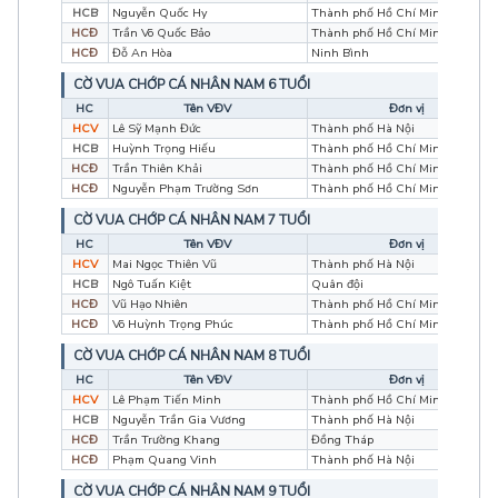
HCB
Nguyễn Quốc Hy
Thành phố Hồ Chí Minh
HCĐ
Trần Võ Quốc Bảo
Thành phố Hồ Chí Minh
HCĐ
Đỗ An Hòa
Ninh Bình
CỜ VUA CHỚP CÁ NHÂN NAM 6 TUỔI
HC
Tên VĐV
Đơn vị
HCV
Lê Sỹ Mạnh Đức
Thành phố Hà Nội
HCB
Huỳnh Trọng Hiếu
Thành phố Hồ Chí Minh
HCĐ
Trần Thiên Khải
Thành phố Hồ Chí Minh
HCĐ
Nguyễn Phạm Trường Sơn
Thành phố Hồ Chí Minh
CỜ VUA CHỚP CÁ NHÂN NAM 7 TUỔI
HC
Tên VĐV
Đơn vị
HCV
Mai Ngọc Thiên Vũ
Thành phố Hà Nội
HCB
Ngô Tuấn Kiệt
Quân đội
HCĐ
Vũ Hạo Nhiên
Thành phố Hồ Chí Minh
HCĐ
Võ Huỳnh Trọng Phúc
Thành phố Hồ Chí Minh
CỜ VUA CHỚP CÁ NHÂN NAM 8 TUỔI
HC
Tên VĐV
Đơn vị
HCV
Lê Phạm Tiến Minh
Thành phố Hồ Chí Minh
HCB
Nguyễn Trần Gia Vương
Thành phố Hà Nội
HCĐ
Trần Trường Khang
Đồng Tháp
HCĐ
Phạm Quang Vinh
Thành phố Hà Nội
CỜ VUA CHỚP CÁ NHÂN NAM 9 TUỔI