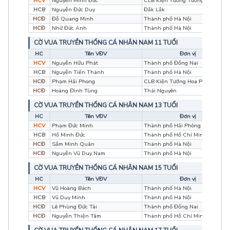
HCV
Nguyễn Minh Đức
CLB Kiện Tướng Tương Lai
HCB
Nguyễn Đức Duy
Đắk Lắk
HCĐ
Đỗ Quang Minh
Thành phố Hà Nội
HCĐ
Nhữ Đức Anh
Thành phố Hà Nội
CỜ VUA TRUYỀN THỐNG CÁ NHÂN NAM 11 TUỔI
HC
Tên VĐV
Đơn vị
HCV
Nguyễn Hữu Phát
Thành phố Đồng Nai
HCB
Nguyễn Tiến Thành
Thành phố Hà Nội
HCĐ
Phạm Hải Phong
CLB Kiện Tướng Hoa Phượng Đỏ
HCĐ
Hoàng Đình Tùng
Thái Nguyên
CỜ VUA TRUYỀN THỐNG CÁ NHÂN NAM 13 TUỔI
HC
Tên VĐV
Đơn vị
HCV
Phạm Đức Minh
Thành phố Hải Phòng
HCB
Hồ Minh Đức
Thành phố Hồ Chí Minh
HCĐ
Sầm Minh Quân
Thành phố Hà Nội
HCĐ
Nguyễn Vũ Duy Nam
Thành phố Hà Nội
CỜ VUA TRUYỀN THỐNG CÁ NHÂN NAM 15 TUỔI
HC
Tên VĐV
Đơn vị
HCV
Vũ Hoàng Bách
Thành phố Hà Nội
HCB
Vũ Duy Minh
Thành phố Hà Nội
HCĐ
Lê Phùng Đức Tài
Thành phố Đồng Nai
HCĐ
Nguyễn Thiện Tâm
Thành phố Hồ Chí Minh