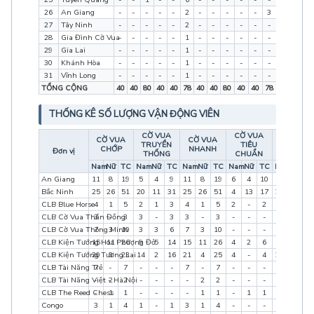
26
An Giang
-
-
-
-
-
2
-
-
-
-
-
3
0
0
5
27
Tây Ninh
-
-
-
-
-
2
-
-
-
-
-
-
0
0
2
28
Gia Đình Cờ Vua
-
-
-
-
-
1
-
-
-
-
-
-
0
0
1
29
Gia Lai
-
-
-
-
-
1
-
-
-
-
-
-
0
0
1
30
Khánh Hòa
-
-
-
-
-
1
-
-
-
-
-
-
0
0
1
31
Vĩnh Long
-
-
-
-
-
1
-
-
-
-
-
-
0
0
1
TỔNG CỘNG
40
40
80
40
40
78
40
40
80
40
40
78
160
160
3
THỐNG KÊ SỐ LƯỢNG VẬN ĐỘNG VIÊN
CỜ VUA
CỜ VUA
CỜ VUA
CỜ VUA
TRUYỀN
TIÊU
TỔNG
CHỚP
NHANH
Đơn vị
THỐNG
CHUẨN
Nam
Nữ
TC
Nam
Nữ
TC
Nam
Nữ
TC
Nam
Nữ
TC
Nam
Nữ
T
An Giang
11
8
19
5
4
9
11
8
19
6
4
10
11
9
2
Bắc Ninh
25
26
51
20
11
31
25
26
51
4
13
17
26
26
5
CLB Blue Horse
4
1
5
2
1
3
4
1
5
2
-
2
4
1
5
CLB Cờ Vua Thần Đồng
3
-
3
3
-
3
3
-
3
-
-
-
3
0
3
CLB Cờ Vua Thông Minh
7
3
10
3
3
6
7
3
10
-
-
-
8
3
1
CLB Kiện Tướng Hoa Phượng Đỏ
15
11
26
9
5
14
15
11
26
4
2
6
15
11
2
CLB Kiện Tướng Tương Lai
20
3
23
14
2
16
21
4
25
4
-
4
22
3
2
CLB Tài Năng Trẻ
7
-
7
-
-
-
7
-
7
-
-
-
7
0
7
CLB Tài Năng Việt - Hà Nội
-
2
2
-
-
-
-
2
2
-
-
-
0
2
2
CLB The Reed Chess
-
1
1
-
-
-
-
1
1
-
1
1
0
1
1
Congo
3
1
4
1
-
1
3
1
4
-
-
-
3
1
4