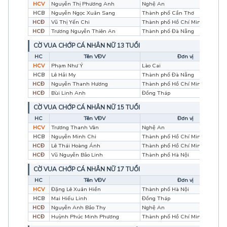
HCV
Nguyễn Thị Phương Anh
Nghệ An
HCB
Nguyễn Ngọc Xuân Sang
Thành phố Cần Thơ
HCĐ
Vũ Thị Yến Chi
Thành phố Hồ Chí Minh
HCĐ
Trương Nguyễn Thiên An
Thành phố Đà Nẵng
CỜ VUA CHỚP CÁ NHÂN NỮ 13 TUỔI
HC
Tên VĐV
Đơn vị
HCV
Phạm Như Ý
Lào Cai
HCB
Lê Hải My
Thành phố Đà Nẵng
HCĐ
Nguyễn Thanh Hương
Thành phố Hồ Chí Minh
HCĐ
Bùi Linh Anh
Đồng Tháp
CỜ VUA CHỚP CÁ NHÂN NỮ 15 TUỔI
HC
Tên VĐV
Đơn vị
HCV
Trương Thanh Vân
Nghệ An
HCB
Nguyễn Minh Chi
Thành phố Hồ Chí Minh
HCĐ
Lê Thái Hoàng Ánh
Thành phố Hồ Chí Minh
HCĐ
Vũ Nguyễn Bảo Linh
Thành phố Hà Nội
CỜ VUA CHỚP CÁ NHÂN NỮ 17 TUỔI
HC
Tên VĐV
Đơn vị
HCV
Đặng Lê Xuân Hiền
Thành phố Hà Nội
HCB
Mai Hiếu Linh
Đồng Tháp
HCĐ
Nguyễn Anh Bảo Thy
Nghệ An
HCĐ
Huỳnh Phúc Minh Phương
Thành phố Hồ Chí Minh