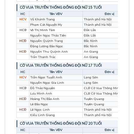
CỜ VUA TRUYỀN THỐNG ĐỒNG ĐỘI NỮ 15 TUỔI
HC
Tên VĐV
Đơn vị
HCV
Vũ Khánh Trang
Thành phố Hà Nội
Phạm Cát Nguyệt My
Thành phố Hà Nội
HCB
Võ Thị Minh Tâm
Đắk Lắk
Nguyễn Ngọc Thảo Tiên
Đắk Lắk
HCĐ
Nguyễn Quỳnh Trang
Bắc Ninh
Đặng Lương Bảo Ngọc
Bắc Ninh
HCĐ
Nguyễn Thu Quỳnh Anh
An Giang
Trần Thanh Trúc
An Giang
CỜ VUA TRUYỀN THỐNG ĐỒNG ĐỘI NỮ 17 TUỔI
HC
Tên VĐV
Đơn vị
HCV
Trần Ngọc Tuyết Anh
Lạng Sơn
Nguyễn Ngọc Gia Linh
Lạng Sơn
HCB
Đỗ Thảo Nguyên
CLB Cờ Vua Thông Minh
Lưu Minh Anh
CLB Cờ Vua Thông Minh
HCĐ
Hoàng Thị Bảo Anh
Tuyên Quang
Lê Bảo Ngọc
Tuyên Quang
HCĐ
Lê Ngọc Linh
Thành phố Hà Nội
Kiều Linh Giang
Thành phố Hà Nội
CỜ VUA TRUYỀN THỐNG ĐỒNG ĐỘI NỮ 20 TUỔI
HC
Tên VĐV
Đơn vị