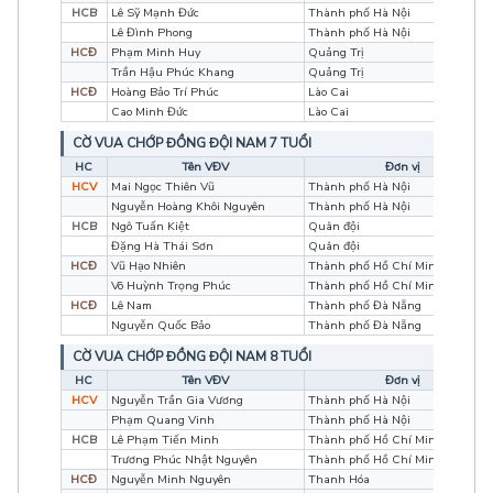
HCB
Lê Sỹ Mạnh Đức
Thành phố Hà Nội
Lê Đình Phong
Thành phố Hà Nội
HCĐ
Phạm Minh Huy
Quảng Trị
Trần Hậu Phúc Khang
Quảng Trị
HCĐ
Hoàng Bảo Trí Phúc
Lào Cai
Cao Minh Đức
Lào Cai
CỜ VUA CHỚP ĐỒNG ĐỘI NAM 7 TUỔI
HC
Tên VĐV
Đơn vị
HCV
Mai Ngọc Thiên Vũ
Thành phố Hà Nội
Nguyễn Hoàng Khôi Nguyên
Thành phố Hà Nội
HCB
Ngô Tuấn Kiệt
Quân đội
Đặng Hà Thái Sơn
Quân đội
HCĐ
Vũ Hạo Nhiên
Thành phố Hồ Chí Minh
Võ Huỳnh Trọng Phúc
Thành phố Hồ Chí Minh
HCĐ
Lê Nam
Thành phố Đà Nẵng
Nguyễn Quốc Bảo
Thành phố Đà Nẵng
CỜ VUA CHỚP ĐỒNG ĐỘI NAM 8 TUỔI
HC
Tên VĐV
Đơn vị
HCV
Nguyễn Trần Gia Vương
Thành phố Hà Nội
Phạm Quang Vinh
Thành phố Hà Nội
HCB
Lê Phạm Tiến Minh
Thành phố Hồ Chí Minh
Trương Phúc Nhật Nguyên
Thành phố Hồ Chí Minh
HCĐ
Nguyễn Minh Nguyên
Thanh Hóa