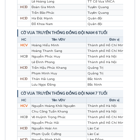
Lê Hoàng Long
TT Cờ Vua VNCA
HCĐ
Đoàn Gia Minh
Tuyên Quang
Trần Bảo Phúc
Tuyên Quang
HCĐ
Hà Đức Mạnh
Quân đội
Đỗ Khoa Nam
Quân đội
CỜ VUA TRUYỀN THỐNG ĐỒNG ĐỘI NAM 6 TUỔI
HC
Tên VĐV
Đơn vị
HCV
Hoàng Hiếu Minh
Thành phố Hồ Chí Minh
Hoàng Thanh Sang
Thành phố Hồ Chí Minh
HCB
Nguyễn Phúc Huy
Thành phố Hà Nội
Lê Đình Phong
Thành phố Hà Nội
HCĐ
Trần Hậu Phúc Khang
Quảng Trị
Phạm Minh Huy
Quảng Trị
HCĐ
Thân Hải Long
Bắc Ninh
Lưu Ngọc Đăng
Bắc Ninh
CỜ VUA TRUYỀN THỐNG ĐỒNG ĐỘI NAM 7 TUỔI
HC
Tên VĐV
Đơn vị
HCV
Nguyễn Hoàng Khôi Nguyên
Thành phố Hà Nội
Chu Công Tuấn Khang
Thành phố Hà Nội
HCB
Võ Huỳnh Trọng Phúc
Thành phố Hồ Chí Minh
Nguyễn Phúc Hải
Thành phố Hồ Chí Minh
HCĐ
Nguyễn Hoài An
Lào Cai
Phạm Quốc Cường
Lào Cai
HCĐ
Nguyễn Minh Khôi
Lâm Đồng