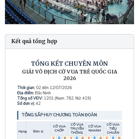
Kết quả tổng hợp
TỔNG KẾT CHUYÊN MÔN
GIẢI VÔ ĐỊCH CỜ VUA TRẺ QUỐC GIA
2026
Thời gian:
02 đến 12/07/2026
Địa điểm:
Bắc Ninh
Tổng số VĐV:
1201 (Nam: 782, Nữ: 419)
Số đơn vị:
42
TỔNG SẮP HUY CHƯƠNG TOÀN ĐOÀN
CỜ VUA
CỜ VUA
CỜ VUA
CỜ VUA
TRUYỀN
TIÊU
TỔNG
CHỚP
NHANH
Hạng
Đơn vị
THỐNG
CHUẨN
V
B
Đ
V
B
Đ
V
B
Đ
V
B
Đ
V
B
Đ