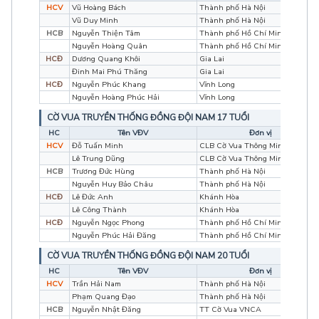
HCV
Vũ Hoàng Bách
Thành phố Hà Nội
Vũ Duy Minh
Thành phố Hà Nội
HCB
Nguyễn Thiện Tâm
Thành phố Hồ Chí Minh
Nguyễn Hoàng Quân
Thành phố Hồ Chí Minh
HCĐ
Dương Quang Khôi
Gia Lai
Đinh Mai Phú Thăng
Gia Lai
HCĐ
Nguyễn Phúc Khang
Vĩnh Long
Nguyễn Hoàng Phúc Hải
Vĩnh Long
CỜ VUA TRUYỀN THỐNG ĐỒNG ĐỘI NAM 17 TUỔI
HC
Tên VĐV
Đơn vị
HCV
Đỗ Tuấn Minh
CLB Cờ Vua Thông Minh
Lê Trung Dũng
CLB Cờ Vua Thông Minh
HCB
Trương Đức Hùng
Thành phố Hà Nội
Nguyễn Huy Bảo Châu
Thành phố Hà Nội
HCĐ
Lê Đức Anh
Khánh Hòa
Lê Công Thành
Khánh Hòa
HCĐ
Nguyễn Ngọc Phong
Thành phố Hồ Chí Minh
Nguyễn Phúc Hải Đăng
Thành phố Hồ Chí Minh
CỜ VUA TRUYỀN THỐNG ĐỒNG ĐỘI NAM 20 TUỔI
HC
Tên VĐV
Đơn vị
HCV
Trần Hải Nam
Thành phố Hà Nội
Phạm Quang Đạo
Thành phố Hà Nội
HCB
Nguyễn Nhật Đăng
TT Cờ Vua VNCA