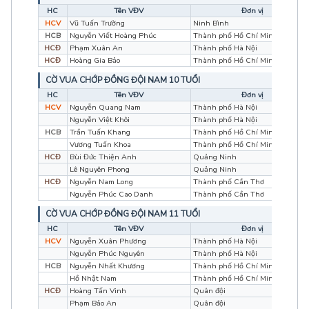
HC
Tên VĐV
Đơn vị
HCV
Vũ Tuấn Trường
Ninh Bình
HCB
Nguyễn Viết Hoàng Phúc
Thành phố Hồ Chí Minh
HCĐ
Phạm Xuân An
Thành phố Hà Nội
HCĐ
Hoàng Gia Bảo
Thành phố Hồ Chí Minh
CỜ VUA CHỚP ĐỒNG ĐỘI NAM 10 TUỔI
HC
Tên VĐV
Đơn vị
HCV
Nguyễn Quang Nam
Thành phố Hà Nội
Nguyễn Việt Khôi
Thành phố Hà Nội
HCB
Trần Tuấn Khang
Thành phố Hồ Chí Minh
Vương Tuấn Khoa
Thành phố Hồ Chí Minh
HCĐ
Bùi Đức Thiện Anh
Quảng Ninh
Lê Nguyên Phong
Quảng Ninh
HCĐ
Nguyễn Nam Long
Thành phố Cần Thơ
Nguyễn Phúc Cao Danh
Thành phố Cần Thơ
CỜ VUA CHỚP ĐỒNG ĐỘI NAM 11 TUỔI
HC
Tên VĐV
Đơn vị
HCV
Nguyễn Xuân Phương
Thành phố Hà Nội
Nguyễn Phúc Nguyên
Thành phố Hà Nội
HCB
Nguyễn Nhất Khương
Thành phố Hồ Chí Minh
Hồ Nhật Nam
Thành phố Hồ Chí Minh
HCĐ
Hoàng Tấn Vinh
Quân đội
Phạm Bảo An
Quân đội