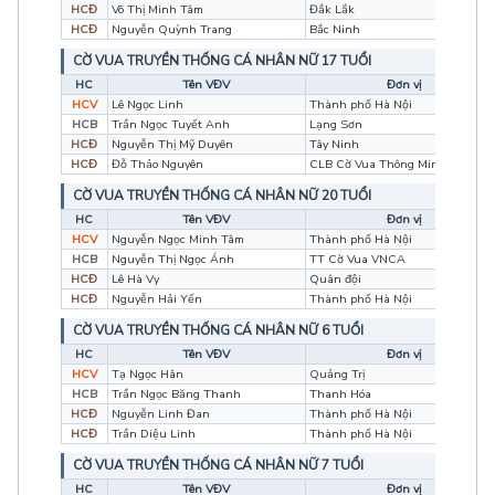
HCĐ
Võ Thị Minh Tâm
Đắk Lắk
HCĐ
Nguyễn Quỳnh Trang
Bắc Ninh
CỜ VUA TRUYỀN THỐNG CÁ NHÂN NỮ 17 TUỔI
HC
Tên VĐV
Đơn vị
HCV
Lê Ngọc Linh
Thành phố Hà Nội
HCB
Trần Ngọc Tuyết Anh
Lạng Sơn
HCĐ
Nguyễn Thị Mỹ Duyên
Tây Ninh
HCĐ
Đỗ Thảo Nguyên
CLB Cờ Vua Thông Minh
CỜ VUA TRUYỀN THỐNG CÁ NHÂN NỮ 20 TUỔI
HC
Tên VĐV
Đơn vị
HCV
Nguyễn Ngọc Minh Tâm
Thành phố Hà Nội
HCB
Nguyễn Thị Ngọc Ánh
TT Cờ Vua VNCA
HCĐ
Lê Hà Vy
Quân đội
HCĐ
Nguyễn Hải Yến
Thành phố Hà Nội
CỜ VUA TRUYỀN THỐNG CÁ NHÂN NỮ 6 TUỔI
HC
Tên VĐV
Đơn vị
HCV
Tạ Ngọc Hân
Quảng Trị
HCB
Trần Ngọc Băng Thanh
Thanh Hóa
HCĐ
Nguyễn Linh Đan
Thành phố Hà Nội
HCĐ
Trần Diệu Linh
Thành phố Hà Nội
CỜ VUA TRUYỀN THỐNG CÁ NHÂN NỮ 7 TUỔI
HC
Tên VĐV
Đơn vị