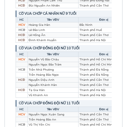
HCĐ
Nguyễn Phạm Lam Thư
Thành phố Đồng Nai
HCĐ
Bùi Nguyễn An Nhiên
Thành phố Cần Thơ
CỜ VUA CHỚP CÁ NHÂN NỮ 9 TUỔI
HC
Tên VĐV
Đơn vị
HCV
Hoàng Gia Hân
Bắc Ninh
HCB
Lê Bảo Linh
Thành phố Huế
HCĐ
Lê Hồng Ân
Thành phố Cần Thơ
HCĐ
Đinh Khánh Huyền
Thành phố Hà Nội
CỜ VUA CHỚP ĐỒNG ĐỘI NỮ 10 TUỔI
HC
Tên VĐV
Đơn vị
HCV
Nguyễn Vũ Bảo Châu
Thành phố Hồ Chí Minh
Nguyễn Ngọc Bảo Trâm
Thành phố Hồ Chí Minh
HCB
Trần Nhã Phương
Thành phố Đà Nẵng
Trần Hoàng Bảo Ngọc
Thành phố Đà Nẵng
HCĐ
Nguyễn Diệu Anh
Thành phố Cần Thơ
Nguyễn Khánh Hân
Thành phố Cần Thơ
HCĐ
Tạ Gia Hân
Thành phố Hà Nội
Vũ Khánh An
Thành phố Hà Nội
CỜ VUA CHỚP ĐỒNG ĐỘI NỮ 11 TUỔI
HC
Tên VĐV
Đơn vị
HCV
Nguyễn Ngọc Xuân Sang
Thành phố Cần Thơ
Trần Hoàng Bảo An
Thành phố Cần Thơ
HCB
Vũ Thị Yến Chi
Thành phố Hồ Chí Minh