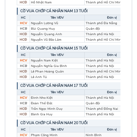
HCĐ
Hồ Nhật Nam
Thành phố Hồ Chí Minh
CỜ VUA CHỚP CÁ NHÂN NAM 13 TUỔI
HC
Tên VĐV
Đơn vị
HCV
Nguyễn Lương Vũ
Thành phố Đà Nẵng
HCB
Bùi Quang Huy
Quân đội
HCĐ
Nguyễn Quang Anh
Thành phố Hà Nội
HCĐ
Nguyễn Vũ Bảo Lâm
Thành phố Hồ Chí Minh
CỜ VUA CHỚP CÁ NHÂN NAM 15 TUỔI
HC
Tên VĐV
Đơn vị
HCV
Nguyễn Nam Kiệt
Thành phố Hà Nội
HCB
Nguyễn Nghĩa Gia Bình
Thành phố Hà Nội
HCĐ
Lê Phan Hoàng Quân
Thành phố Hồ Chí Minh
HCĐ
Lê Anh Tú
Thành phố Hà Nội
CỜ VUA CHỚP CÁ NHÂN NAM 17 TUỔI
HC
Tên VĐV
Đơn vị
HCV
Đinh Nho Kiệt
Thành phố Hà Nội
HCB
Đoàn Thế Đức
Quân đội
HCĐ
Trần Ngọc Minh Duy
Thành phố Đồng Nai
HCĐ
Bành Gia Huy
Thành phố Hà Nội
CỜ VUA CHỚP CÁ NHÂN NAM 20 TUỔI
HC
Tên VĐV
Đơn vị
HCV
Phạm Công Minh
Ninh Bình