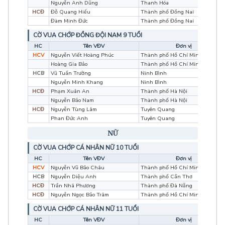
Nguyễn Anh Dũng
Thanh Hóa
HCĐ
Đỗ Quang Hiếu
Thành phố Đồng Nai
Đàm Minh Đức
Thành phố Đồng Nai
CỜ VUA CHỚP ĐỒNG ĐỘI NAM 9 TUỔI
HC
Tên VĐV
Đơn vị
HCV
Nguyễn Viết Hoàng Phúc
Thành phố Hồ Chí Minh
Hoàng Gia Bảo
Thành phố Hồ Chí Minh
HCB
Vũ Tuấn Trường
Ninh Bình
Nguyễn Minh Khang
Ninh Bình
HCĐ
Phạm Xuân An
Thành phố Hà Nội
Nguyễn Bảo Nam
Thành phố Hà Nội
HCĐ
Nguyễn Tùng Lâm
Tuyên Quang
Phan Đức Anh
Tuyên Quang
NỮ
CỜ VUA CHỚP CÁ NHÂN NỮ 10 TUỔI
HC
Tên VĐV
Đơn vị
HCV
Nguyễn Vũ Bảo Châu
Thành phố Hồ Chí Minh
HCB
Nguyễn Diệu Anh
Thành phố Cần Thơ
HCĐ
Trần Nhã Phương
Thành phố Đà Nẵng
HCĐ
Nguyễn Ngọc Bảo Trâm
Thành phố Hồ Chí Minh
CỜ VUA CHỚP CÁ NHÂN NỮ 11 TUỔI
HC
Tên VĐV
Đơn vị