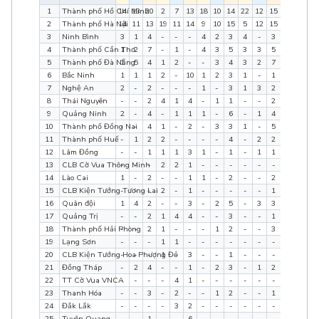
1
Thành phố Hồ Chí Minh
14
13
20
2
7
13
18
10
14
22
12
15
56
42
6
2
Thành phố Hà Nội
14
11
13
19
11
14
9
10
15
5
12
15
47
44
5
3
Ninh Bình
3
1
4
-
-
-
4
2
3
4
-
3
11
3
1
4
Thành phố Cần Thơ
1
2
7
-
1
-
4
3
5
3
3
5
8
9
1
5
Thành phố Đà Nẵng
1
5
4
1
2
-
-
3
4
3
2
7
5
12
1
6
Bắc Ninh
1
1
1
2
-
10
1
2
3
1
-
1
5
3
1
7
Nghệ An
2
-
2
-
-
-
1
-
3
1
3
2
4
3
7
8
Thái Nguyên
-
-
2
4
1
4
-
1
1
-
-
2
4
2
9
9
Quảng Ninh
2
-
4
-
1
1
1
-
6
-
1
4
3
2
1
10
Thành phố Đồng Nai
-
-
4
1
-
2
-
3
3
1
-
5
2
3
1
11
Thành phố Huế
-
1
2
2
-
-
-
-
4
-
2
2
2
3
8
12
Lâm Đồng
-
-
1
1
1
3
1
-
1
-
1
1
2
2
6
13
CLB Cờ Vua Thông Minh
-
-
-
2
2
1
-
-
-
-
-
-
2
2
1
14
Lào Cai
1
-
2
-
-
1
1
-
2
-
-
2
2
0
7
15
CLB Kiện Tướng Tương Lai
-
-
-
2
-
1
-
-
-
-
-
1
2
0
2
16
Quân đội
1
4
2
-
-
3
-
2
5
-
3
3
1
9
1
17
Quảng Trị
-
-
2
1
4
4
-
-
3
-
-
1
1
4
1
18
Thành phố Hải Phòng
-
-
2
1
-
-
-
1
2
-
-
3
1
1
7
19
Lạng Sơn
-
-
-
1
1
-
-
-
-
-
-
-
1
1
0
20
CLB Kiện Tướng Hoa Phượng Đỏ
-
-
-
1
-
3
-
-
1
-
-
-
1
0
4
21
Đồng Tháp
-
2
4
-
-
1
-
2
3
-
1
2
0
5
1
22
TT Cờ Vua VNCA
-
-
-
-
4
1
-
-
-
-
-
-
0
4
1
23
Thanh Hóa
-
-
3
-
2
-
-
1
2
-
-
1
0
3
6
24
Đắk Lắk
-
-
-
-
3
2
-
-
-
-
-
-
0
3
2
25
Tuyên Quang
-
-
1
-
-
6
-
-
-
-
-
-
0
0
7