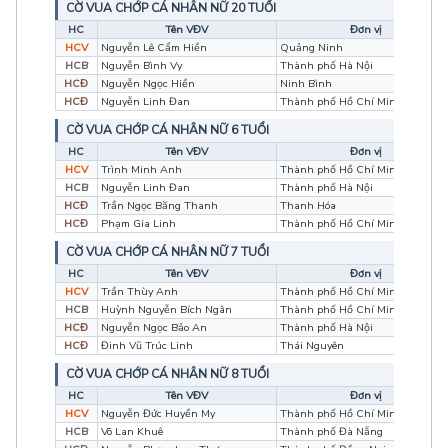
CỜ VUA CHỚP CÁ NHÂN NỮ 20 TUỔI
HC
Tên VĐV
Đơn vị
HCV
Nguyễn Lê Cẩm Hiền
Quảng Ninh
HCB
Nguyễn Bình Vy
Thành phố Hà Nội
HCĐ
Nguyễn Ngọc Hiền
Ninh Bình
HCĐ
Nguyễn Linh Đan
Thành phố Hồ Chí Minh
CỜ VUA CHỚP CÁ NHÂN NỮ 6 TUỔI
HC
Tên VĐV
Đơn vị
HCV
Trình Minh Anh
Thành phố Hồ Chí Minh
HCB
Nguyễn Linh Đan
Thành phố Hà Nội
HCĐ
Trần Ngọc Băng Thanh
Thanh Hóa
HCĐ
Phạm Gia Linh
Thành phố Hồ Chí Minh
CỜ VUA CHỚP CÁ NHÂN NỮ 7 TUỔI
HC
Tên VĐV
Đơn vị
HCV
Trần Thùy Anh
Thành phố Hồ Chí Minh
HCB
Huỳnh Nguyễn Bích Ngân
Thành phố Hồ Chí Minh
HCĐ
Nguyễn Ngọc Bảo An
Thành phố Hà Nội
HCĐ
Đinh Vũ Trúc Linh
Thái Nguyên
CỜ VUA CHỚP CÁ NHÂN NỮ 8 TUỔI
HC
Tên VĐV
Đơn vị
HCV
Nguyễn Đức Huyền My
Thành phố Hồ Chí Minh
HCB
Võ Lan Khuê
Thành phố Đà Nẵng