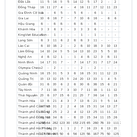
Đắk Lắk
11
5
16
9
5
14
12
5
17
2
-
2
12
5
1
Đồng Tháp
16
11
27
4
-
4
16
11
27
12
11
23
16
11
2
Gia Đình Cờ Vua
6
-
6
5
-
5
6
-
6
1
-
1
6
0
6
Gia Lai
10
6
16
7
-
7
10
6
16
-
6
6
10
6
1
Hậu Giang
8
-
8
8
-
8
8
-
8
-
-
-
8
0
8
Khánh Hòa
3
3
6
3
-
3
3
3
6
-
-
-
3
3
6
KingViet Education
1
-
1
-
-
-
1
-
1
-
-
-
1
0
1
Lạng Sơn
8
3
11
6
2
8
8
3
11
-
-
-
8
3
1
Lào Cai
8
10
18
2
-
2
8
10
18
3
10
13
8
10
1
Lâm Đồng
14
10
24
9
5
14
13
10
23
5
5
10
14
10
2
Nghệ An
4
8
12
1
-
1
4
8
12
3
8
11
4
8
1
Ninh Bình
14
17
31
7
-
7
14
17
31
7
17
24
14
17
3
Olympia Chess
2
-
2
-
-
-
2
-
2
-
-
-
2
0
2
Quảng Ninh
16
15
31
5
3
8
16
15
31
11
12
23
16
15
3
Quảng Trị
19
13
32
15
9
24
20
13
33
1
4
5
20
14
3
Quân đội
31
8
39
6
2
8
30
8
38
15
6
21
32
8
4
Tây Ninh
7
11
18
7
3
10
7
11
18
1
11
12
7
14
2
Thái Nguyên
29
8
37
15
6
21
29
7
36
14
1
15
29
8
3
Thanh Hóa
13
8
21
4
3
7
13
8
21
9
5
14
13
8
2
Thành phố Cần Thơ
16
15
31
2
2
4
16
15
31
14
13
27
16
15
3
Thành phố Đà Nẵng
13
12
25
2
2
4
12
13
25
11
11
22
13
13
2
Thành phố Đồng Nai
19
15
34
8
-
8
19
15
34
11
15
26
19
15
3
Thành phố Hà Nội
218
64
282
123
30
153
215
65
280
78
33
111
220
71
29
Thành phố Hải Phòng
7
16
23
1
1
2
7
16
23
6
13
19
7
16
2
Thành phố Hồ Chí Minh
127
58
185
50
6
56
129
58
187
75
50
125
129
59
18