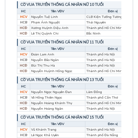
CỜ VUA TRUYỀN THỐNG CÁ NHÂN NỮ 10 TUỔI
HC
Tên VĐV
Đơn vị
HCV
Nguyễn Tuệ Linh
CLB Kiện Tướng Tương Lai
HCB
Phạm Ánh Nguyệt
Thái Nguyên
HCĐ
Xương Huỳnh Diệu Anh
Thành phố Hồ Chí Minh
HCĐ
Lê Thị Quỳnh Chi
Bắc Ninh
CỜ VUA TRUYỀN THỐNG CÁ NHÂN NỮ 11 TUỔI
HC
Tên VĐV
Đơn vị
HCV
Đoàn Lam Anh
Thành phố Hà Nội
HCB
Nguyễn Bảo Ngân
Thành phố Hà Nội
HCĐ
Bùi Thị Thu Hà
Thành phố Hà Nội
HCĐ
Nguyễn Huỳnh Hồng Ngọc
Thành phố Hồ Chí Minh
CỜ VUA TRUYỀN THỐNG CÁ NHÂN NỮ 13 TUỔI
HC
Tên VĐV
Đơn vị
HCV
Nguyễn Ngọc Nguyên Đan
Lâm Đồng
HCB
Võ Hồng Thiên Ngọc
Thành phố Cần Thơ
HCĐ
Nguyễn Hoàng Khánh Thy
Thành phố Hồ Chí Minh
HCĐ
Nguyễn Hoàng Ngân
Thành phố Hà Nội
CỜ VUA TRUYỀN THỐNG CÁ NHÂN NỮ 15 TUỔI
HC
Tên VĐV
Đơn vị
HCV
Vũ Khánh Trang
Thành phố Hà Nội
HCB
Lê Ngọc Khả Uyên
Thành phố Đà Nẵng