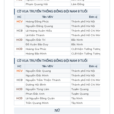
Phạm Quang Hải
Lâm Đồng
CỜ VUA TRUYỀN THỐNG ĐỒNG ĐỘI NAM 8 TUỔI
HC
Tên VĐV
Đơn vị
HCV
Hoàng Đăng Phúc
Thành phố Hà Nội
Nguyễn Đăng Quang
Thành phố Hà Nội
HCB
Lê Hoàng Xuân Hiếu
Thành phố Hồ Chí Minh
Lê Kiến Thành
Thành phố Hồ Chí Minh
HCĐ
Nguyễn Đức Trí
Bắc Ninh
Đỗ Xuân Bảo Duy
Bắc Ninh
HCĐ
Hoàng Gia Phúc
CLB Kiện Tướng Tương Lai
Hoàng Bảo Minh
CLB Kiện Tướng Tương Lai
CỜ VUA TRUYỀN THỐNG ĐỒNG ĐỘI NAM 9 TUỔI
HC
Tên VĐV
Đơn vị
HCV
Nguyễn Đức Quang
Thành phố Hà Nội
Nguyễn Đức Minh
Thành phố Hà Nội
HCB
Nguyễn Trầm Thiện Thành
Thành phố Hồ Chí Minh
Dương Hải Bình
Thành phố Hồ Chí Minh
HCĐ
Nguyễn Tùng Lâm
Tuyên Quang
Phan Đức Anh
Tuyên Quang
HCĐ
Lê Nguyễn Đông Quân
Tây Ninh
Trần Quang Minh
Tây Ninh
NỮ