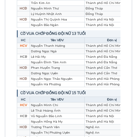
Trần Kim An
Thành phố Hồ Chí Minh
HCĐ
Nguyễn Minh Thư
Đồng Tháp
Lý Huỳnh Nhật Anh
Đồng Tháp
HCĐ
Nguyễn Thị Quỳnh Hoa
Thành phố Hà Nội
Nguyễn Bảo Ngân
Thành phố Hà Nội
CỜ VUA CHỚP ĐỒNG ĐỘI NỮ 13 TUỔI
HC
Tên VĐV
Đơn vị
HCV
Nguyễn Thanh Hương
Thành phố Hồ Chí Minh
Dương Ngọc Ngà
Thành phố Hồ Chí Minh
HCB
Lê Hải My
Thành phố Đà Nẵng
Nguyễn Đình Tâm Anh
Thành phố Đà Nẵng
HCĐ
Phan Huyền Trang
Thành phố Cần Thơ
Dương Ngọc Uyên
Thành phố Cần Thơ
HCĐ
Nguyễn Ngọc Thảo Nguyên
Thành phố Hải Phòng
Nguyễn Hà Phương
Thành phố Hải Phòng
CỜ VUA CHỚP ĐỒNG ĐỘI NỮ 15 TUỔI
HC
Tên VĐV
Đơn vị
HCV
Nguyễn Minh Chi
Thành phố Hồ Chí Minh
Lê Thái Hoàng Ánh
Thành phố Hồ Chí Minh
HCB
Vũ Nguyễn Bảo Linh
Thành phố Hà Nội
Nguyễn Hồng Hà My
Thành phố Hà Nội
HCĐ
Trương Thanh Vân
Nghệ An
Nguyễn Thị Phương Uyên
Nghệ An