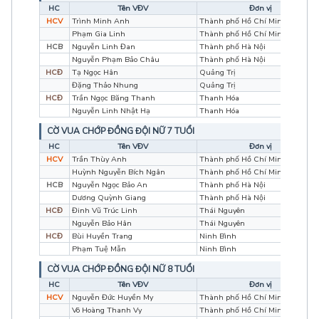
HC
Tên VĐV
Đơn vị
HCV
Trình Minh Anh
Thành phố Hồ Chí Minh
Phạm Gia Linh
Thành phố Hồ Chí Minh
HCB
Nguyễn Linh Đan
Thành phố Hà Nội
Nguyễn Phạm Bảo Châu
Thành phố Hà Nội
HCĐ
Tạ Ngọc Hân
Quảng Trị
Đặng Thảo Nhung
Quảng Trị
HCĐ
Trần Ngọc Băng Thanh
Thanh Hóa
Nguyễn Linh Nhật Hạ
Thanh Hóa
CỜ VUA CHỚP ĐỒNG ĐỘI NỮ 7 TUỔI
HC
Tên VĐV
Đơn vị
HCV
Trần Thùy Anh
Thành phố Hồ Chí Minh
Huỳnh Nguyễn Bích Ngân
Thành phố Hồ Chí Minh
HCB
Nguyễn Ngọc Bảo An
Thành phố Hà Nội
Dương Quỳnh Giang
Thành phố Hà Nội
HCĐ
Đinh Vũ Trúc Linh
Thái Nguyên
Nguyễn Bảo Hân
Thái Nguyên
HCĐ
Bùi Huyền Trang
Ninh Bình
Phạm Tuệ Mẫn
Ninh Bình
CỜ VUA CHỚP ĐỒNG ĐỘI NỮ 8 TUỔI
HC
Tên VĐV
Đơn vị
HCV
Nguyễn Đức Huyền My
Thành phố Hồ Chí Minh
Võ Hoàng Thanh Vy
Thành phố Hồ Chí Minh