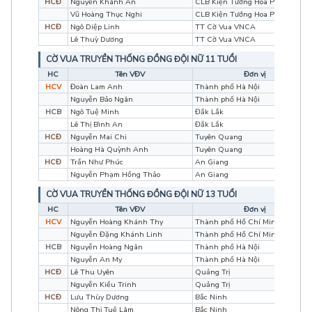
HCĐ
Nguyễn Khánh An
CLB Kiện Tướng Hoa Phượng Đỏ
Vũ Hoàng Thục Nghi
CLB Kiện Tướng Hoa Phượng Đỏ
HCĐ
Ngô Diệp Linh
TT Cờ Vua VNCA
Lê Thuỳ Dương
TT Cờ Vua VNCA
CỜ VUA TRUYỀN THỐNG ĐỒNG ĐỘI NỮ 11 TUỔI
HC
Tên VĐV
Đơn vị
HCV
Đoàn Lam Anh
Thành phố Hà Nội
Nguyễn Bảo Ngân
Thành phố Hà Nội
HCB
Ngô Tuệ Minh
Đắk Lắk
Lê Thị Bình An
Đắk Lắk
HCĐ
Nguyễn Mai Chi
Tuyên Quang
Hoàng Hà Quỳnh Anh
Tuyên Quang
HCĐ
Trần Như Phúc
An Giang
Nguyễn Phạm Hồng Thảo
An Giang
CỜ VUA TRUYỀN THỐNG ĐỒNG ĐỘI NỮ 13 TUỔI
HC
Tên VĐV
Đơn vị
HCV
Nguyễn Hoàng Khánh Thy
Thành phố Hồ Chí Minh
Nguyễn Đặng Khánh Linh
Thành phố Hồ Chí Minh
HCB
Nguyễn Hoàng Ngân
Thành phố Hà Nội
Nguyễn An My
Thành phố Hà Nội
HCĐ
Lê Thu Uyên
Quảng Trị
Nguyễn Kiều Trinh
Quảng Trị
HCĐ
Lưu Thùy Dương
Bắc Ninh
Nông Thị Tuệ Lâm
Bắc Ninh