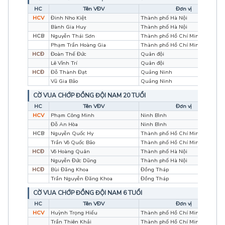
HC
Tên VĐV
Đơn vị
HCV
Đinh Nho Kiệt
Thành phố Hà Nội
Bành Gia Huy
Thành phố Hà Nội
HCB
Nguyễn Thái Sơn
Thành phố Hồ Chí Minh
Phạm Trần Hoàng Gia
Thành phố Hồ Chí Minh
HCĐ
Đoàn Thế Đức
Quân đội
Lê Vĩnh Trí
Quân đội
HCĐ
Đỗ Thành Đạt
Quảng Ninh
Vũ Gia Bảo
Quảng Ninh
CỜ VUA CHỚP ĐỒNG ĐỘI NAM 20 TUỔI
HC
Tên VĐV
Đơn vị
HCV
Phạm Công Minh
Ninh Bình
Đỗ An Hòa
Ninh Bình
HCB
Nguyễn Quốc Hy
Thành phố Hồ Chí Minh
Trần Võ Quốc Bảo
Thành phố Hồ Chí Minh
HCĐ
Võ Hoàng Quân
Thành phố Hà Nội
Nguyễn Đức Dũng
Thành phố Hà Nội
HCĐ
Bùi Đăng Khoa
Đồng Tháp
Trần Nguyễn Đăng Khoa
Đồng Tháp
CỜ VUA CHỚP ĐỒNG ĐỘI NAM 6 TUỔI
HC
Tên VĐV
Đơn vị
HCV
Huỳnh Trọng Hiếu
Thành phố Hồ Chí Minh
Trần Thiên Khải
Thành phố Hồ Chí Minh