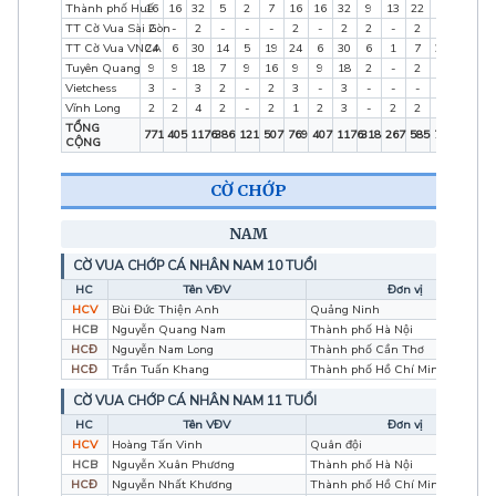
Thành phố Huế
16
16
32
5
2
7
16
16
32
9
13
22
16
16
3
TT Cờ Vua Sài Gòn
2
-
2
-
-
-
2
-
2
2
-
2
2
0
2
TT Cờ Vua VNCA
24
6
30
14
5
19
24
6
30
6
1
7
24
6
3
Tuyên Quang
9
9
18
7
9
16
9
9
18
2
-
2
9
9
1
Vietchess
3
-
3
2
-
2
3
-
3
-
-
-
3
0
3
Vĩnh Long
2
2
4
2
-
2
1
2
3
-
2
2
2
2
4
TỔNG
771
405
1176
386
121
507
769
407
1176
318
267
585
782
419
12
CỘNG
CỜ CHỚP
NAM
CỜ VUA CHỚP CÁ NHÂN NAM 10 TUỔI
HC
Tên VĐV
Đơn vị
HCV
Bùi Đức Thiện Anh
Quảng Ninh
HCB
Nguyễn Quang Nam
Thành phố Hà Nội
HCĐ
Nguyễn Nam Long
Thành phố Cần Thơ
HCĐ
Trần Tuấn Khang
Thành phố Hồ Chí Minh
CỜ VUA CHỚP CÁ NHÂN NAM 11 TUỔI
HC
Tên VĐV
Đơn vị
HCV
Hoàng Tấn Vinh
Quân đội
HCB
Nguyễn Xuân Phương
Thành phố Hà Nội
HCĐ
Nguyễn Nhất Khương
Thành phố Hồ Chí Minh