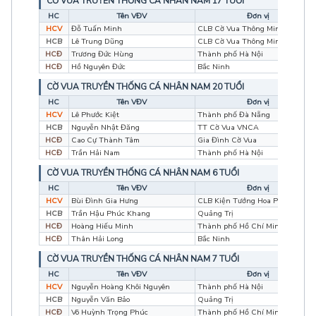
CỜ VUA TRUYỀN THỐNG CÁ NHÂN NAM 17 TUỔI
HC
Tên VĐV
Đơn vị
HCV
Đỗ Tuấn Minh
CLB Cờ Vua Thông Minh
HCB
Lê Trung Dũng
CLB Cờ Vua Thông Minh
HCĐ
Trương Đức Hùng
Thành phố Hà Nội
HCĐ
Hồ Nguyên Đức
Bắc Ninh
CỜ VUA TRUYỀN THỐNG CÁ NHÂN NAM 20 TUỔI
HC
Tên VĐV
Đơn vị
HCV
Lê Phước Kiệt
Thành phố Đà Nẵng
HCB
Nguyễn Nhật Đăng
TT Cờ Vua VNCA
HCĐ
Cao Cự Thành Tâm
Gia Đình Cờ Vua
HCĐ
Trần Hải Nam
Thành phố Hà Nội
CỜ VUA TRUYỀN THỐNG CÁ NHÂN NAM 6 TUỔI
HC
Tên VĐV
Đơn vị
HCV
Bùi Đình Gia Hưng
CLB Kiện Tướng Hoa Phượng Đỏ
HCB
Trần Hậu Phúc Khang
Quảng Trị
HCĐ
Hoàng Hiếu Minh
Thành phố Hồ Chí Minh
HCĐ
Thân Hải Long
Bắc Ninh
CỜ VUA TRUYỀN THỐNG CÁ NHÂN NAM 7 TUỔI
HC
Tên VĐV
Đơn vị
HCV
Nguyễn Hoàng Khôi Nguyên
Thành phố Hà Nội
HCB
Nguyễn Văn Bảo
Quảng Trị
HCĐ
Võ Huỳnh Trọng Phúc
Thành phố Hồ Chí Minh