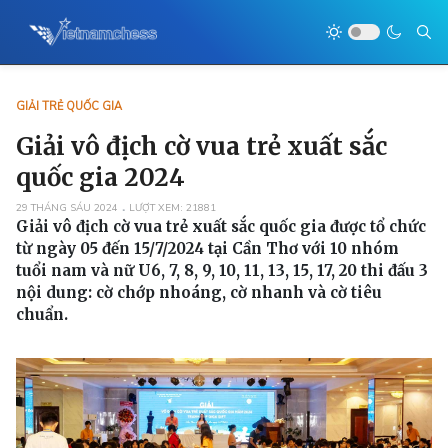
GIẢI TRẺ QUỐC GIA
Giải vô địch cờ vua trẻ xuất sắc
quốc gia 2024
29 THÁNG SÁU 2024
LƯỢT XEM: 21881
Giải vô địch cờ vua trẻ xuất sắc quốc gia được tổ chức
từ ngày 05 đến 15/7/2024 tại Cần Thơ với 10 nhóm
tuổi nam và nữ U6, 7, 8, 9, 10, 11, 13, 15, 17, 20 thi đấu 3
nội dung: cờ chớp nhoáng, cờ nhanh và cờ tiêu
chuẩn.