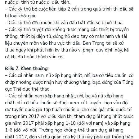
nước đi tính từ nước đi đầu tiên.
– Các kỳ thủ bỏ cuộc liên tiếp 2 ván trong quá trình thi đấu sẽ
bị loại khỏi giải.
– Các kỳ thủ đến muộn khi ván đấu bắt đầu sẽ bị xử thua.
– Các kỳ thủ tuyệt đối không được mang các thiết bị truyền
thông, thiết bị điện tử, đồng hồ đeo tay có màn hình và tài
liệu chuyên môn vào khu vực thi đấu. Ban Trọng tài sẽ xử
thua ngay khi phát hiện kỳ thủ nào vi phạm quy định này, kể
cả khi đã hoàn thành ván cờ.
Điều 7. Khen thưởng:
– Các cá nhân nam, nữ xếp hạng nhất, nhì, ba cờ tiêu chuẩn, cờ
chớp nhoáng được nhận huy chương vàng, bạc, đồng của Tổng
cục Thể dục thể thao.
– Các cá nhân nam xếp hạng nhất, nhì, ba và nữ xếp hạng
nhất, nhì cờ tiêu chuẩn sẽ được xem xét tuyển chọn vào đội
dự tuyển quốc gia tập huấn chuẩn bị cho các giải đấu quốc tế
trong năm 2017 với điều kiện khi tham dự giải hạng nhất quốc
gia năm 2017 phải xếp hạng 1-10 (đối với nam) và xếp hạng
1-6 (đối với nữ). Trường hợp không thể tham dự giải hạng
nhất 2017, đơn vị chủ quản của kỳ thủ này phải gửi thông báo