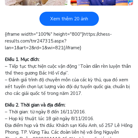
Xem thêm 20 ảnh
{iframe width="100%" height="800"}https://chess-
results.com/tnr247315.aspx?
lan=1&art=2&rd=1&wi=821{/iframe}
Điều 1. Mục đích:
– Tiếp tục thực hiện cuộc vận động “Toàn dân rèn luyện thân
thể theo gương Bác Hồ vĩ đại”.
– Đánh giá trình độ chuyên môn của các kỳ thủ, qua đó xem
xét tuyển chọn lực lượng vào đội dự tuyển quốc gia, chuẩn bị
cho các giải quốc tế trong năm 2017.
Điều 2. Thời gian và địa điểm:
– Thời gian: từ ngày 8 đến 16/11/2016.
– Họp kỹ thuật: lúc 18 giờ ngày 8/11/2016.
Địa điểm họp và thi đấu: Khách sạn Kiều Anh, số 257 Lê Hồng
Phong, TP. Vũng Tàu. Các đoàn liên hệ với ông Nguyễn