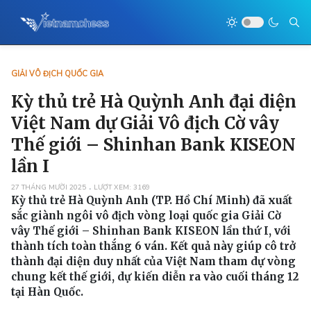
GIẢI VÔ ĐỊCH QUỐC GIA
Kỳ thủ trẻ Hà Quỳnh Anh đại diện
Việt Nam dự Giải Vô địch Cờ vây
Thế giới – Shinhan Bank KISEON
lần I
27 THÁNG MƯỜI 2025
LƯỢT XEM: 3169
Kỳ thủ trẻ Hà Quỳnh Anh (TP. Hồ Chí Minh) đã xuất
sắc giành ngôi vô địch vòng loại quốc gia Giải Cờ
vây Thế giới – Shinhan Bank KISEON lần thứ I, với
thành tích toàn thắng 6 ván. Kết quả này giúp cô trở
thành đại diện duy nhất của Việt Nam tham dự vòng
chung kết thế giới, dự kiến diễn ra vào cuối tháng 12
tại Hàn Quốc.