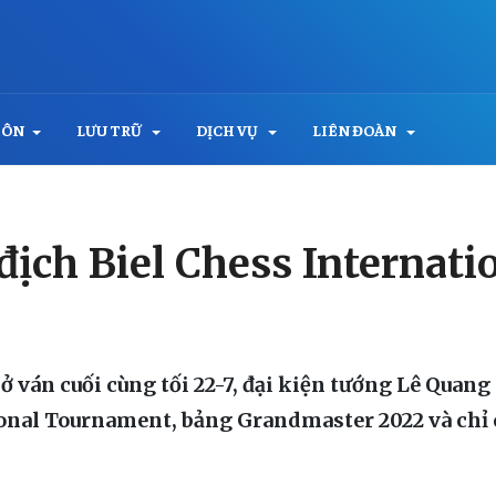
MÔN
LƯU TRỮ
DỊCH VỤ
LIÊN ĐOÀN
địch Biel Chess Internat
ván cuối cùng tối 22-7, đại kiện tướng Lê Quang
ional Tournament, bảng Grandmaster 2022 và chỉ c