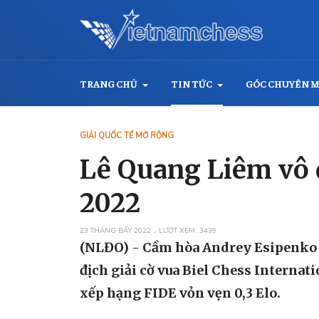
TRANG CHỦ
TIN TỨC
GÓC CHUYÊN 
GIẢI QUỐC TẾ MỞ RỘNG
Lê Quang Liêm vô 
2022
23 THÁNG BẨY 2022
LƯỢT XEM: 3439
(NLĐO) - Cầm hòa Andrey Esipenko ở 
địch giải cờ vua Biel Chess Internat
xếp hạng FIDE vỏn vẹn 0,3 Elo.