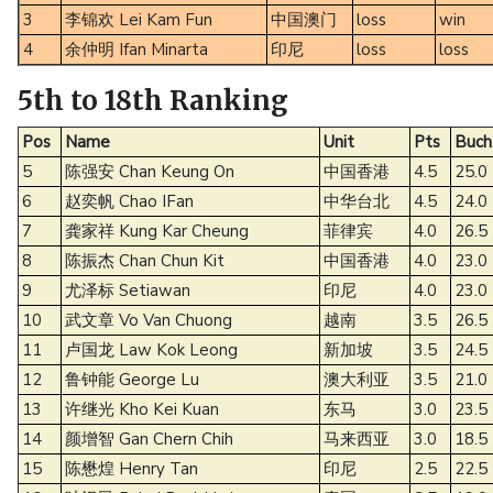
3
李锦欢 Lei Kam Fun
中国澳门
loss
win
4
余仲明 Ifan Minarta
印尼
loss
loss
5th to 18th Ranking
Pos
Name
Unit
Pts
Buch
5
陈强安 Chan Keung On
中国香港
4.5
25.0
6
赵奕帆 Chao IFan
中华台北
4.5
24.0
7
龚家祥 Kung Kar Cheung
菲律宾
4.0
26.5
8
陈振杰 Chan Chun Kit
中国香港
4.0
23.0
9
尤泽标 Setiawan
印尼
4.0
23.0
10
武文章 Vo Van Chuong
越南
3.5
26.5
11
卢国龙 Law Kok Leong
新加坡
3.5
24.5
12
鲁钟能 George Lu
澳大利亚
3.5
21.0
13
许继光 Kho Kei Kuan
东马
3.0
23.5
14
颜增智 Gan Chern Chih
马来西亚
3.0
18.5
15
陈懋煌 Henry Tan
印尼
2.5
22.5