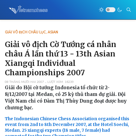
GIẢI VÔ ĐỊCH CHÂU LỤC, ASIAN
Giải vô địch Cờ Tướng cá nhân
châu Á lần thứ 13 - 13th Asian
Xiangqi Individual
Championships 2007
08 THÁNG MƯỜI HAI 2007
LƯỢT XEM: 16239
Giải do Hội cờ tướng Indonesia tổ chức từ 2-
8/12/2007 tại Medan, có 25 kỳ thủ tham dự giải. Đội
Việt Nam chi có Đàm Thị Thùy Dung đoạt được huy
chương bạc.
The Indonesian Chinese Chess Association organised this
event from 2nd to 8th December 2007, at the Hotel Soechi,
Medan. 25 xiangqi experts (18 male, 7 female) had