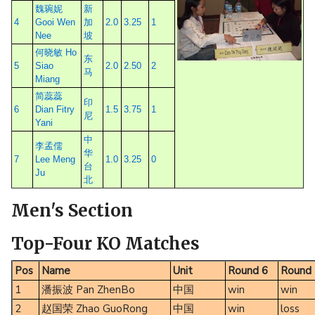
魏琬妮
新
4
Gooi Wen
加
2.0
3.25
1
Nee
坡
何晓敏 Ho
东
5
Siao
2.0
2.50
2
马
Miang
简蕊蕊
印
6
Dian Fitry
1.5
3.75
1
尼
Yani
中
李孟儒
华
7
Lee Meng
1.0
3.25
0
台
Ju
北
Men's Section
Top-Four KO Matches
Pos
Name
Unit
Round 6
Round 
1
潘振波 Pan ZhenBo
中国
win
win
2
赵国荣 Zhao GuoRong
中国
win
loss