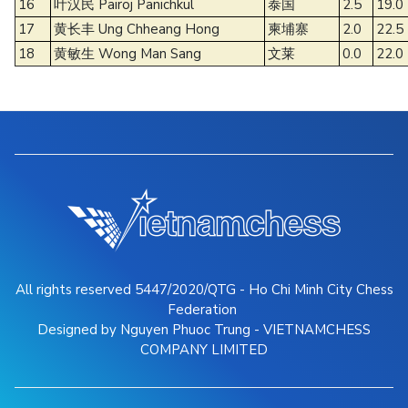
16
叶汉民 Pairoj Panichkul
泰国
2.5
19.0
17
黄长丰 Ung Chheang Hong
柬埔寨
2.0
22.5
18
黄敏生 Wong Man Sang
文莱
0.0
22.0
All rights reserved 5447/2020/QTG - Ho Chi Minh City Chess
Federation
Designed by Nguyen Phuoc Trung - VIETNAMCHESS
COMPANY LIMITED