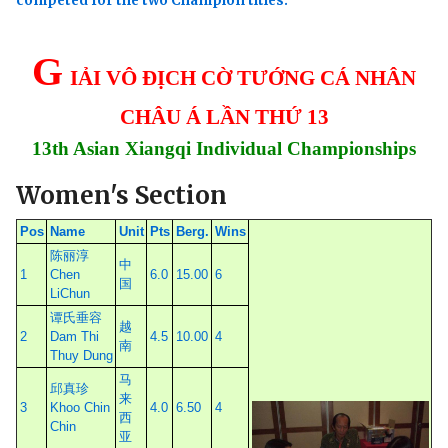
competed for the two Champion titles.
G
IẢI VÔ ĐỊCH CỜ TƯỚNG CÁ NHÂN
CHÂU Á LẦN THỨ 13
13th Asian Xiangqi Individual Championships
Women's Section
Pos
Name
Unit
Pts
Berg.
Wins
陈丽淳
中
1
Chen
6.0
15.00
6
国
LiChun
谭氏垂容
越
2
Dam Thi
4.5
10.00
4
南
Thuy Dung
马
邱真珍
来
3
Khoo Chin
4.0
6.50
4
西
Chin
亚