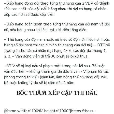
– Xếp hạng đồng đội theo tổng thứ hạng của 2 VĐV có thành
tích cao nhất của đội, nếu bằng nhau thì đội có hạng cá nhân
xếp cao hơn sẽ được xếp trên.
– Xếp hạng toàn đoàn theo tổng thứ hạng của đội nam và đội
nữ, nếu bằng nhau thì lần lượt xét đến tổng điểm
– Thứ hạng của đội nam hoặc nữ (nếu số đội nữ nhiều hơn hoặc
bằng số đội nam thì căn cứ vào thứ hạng của đội nữ). – BTC sẽ
trao giải cho các cá nhân đạt hạng 1~ 6, các đội, đạt hạng 1,
2, 3. – Vận động viên đi trễ 30 phút sẽ bị xử thua.
– VĐV sẽ bị loại nếu vi phạm một trong các lỗi sau: Bỏ cuộc
ván đầu tiên – không tham gia thi đấu 2 ván - Vi phạm lỗi tác
phong trong thi đấu (gian lận, làm hỏng thế cờ đang có); nếu
bỏ cuộc không lý do sẽ bị cấm đấu 1 năm.
BỐC THĂM XẾP CẶP THI ĐẤU
{iframe width="100%" height="1000"}https://chess-