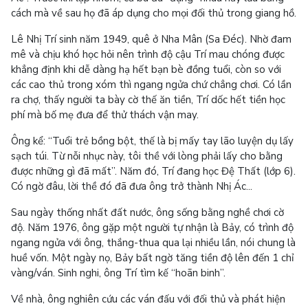
cách mà về sau họ đã áp dụng cho mọi đối thủ trong giang hồ.
Lê Nhị Trí sinh năm 1949, quê ở Nha Mân (Sa Đéc). Nhờ đam
mê và chịu khó học hỏi nên trình độ cậu Trí mau chóng được
khẳng định khi dễ dàng hạ hết bạn bè đồng tuổi, còn so với
các cao thủ trong xóm thì ngang ngửa chứ chẳng chơi. Có lần
ra chợ, thấy người ta bày cờ thế ăn tiền, Trí dốc hết tiền học
phí mà bố mẹ đưa để thử thách vận may.
Ông kể: “Tuổi trẻ bồng bột, thế là bị mấy tay lão luyện dụ lấy
sạch túi. Từ nỗi nhục này, tôi thề với lòng phải lấy cho bằng
được những gì đã mất”. Năm đó, Trí đang học Đệ Thất (lớp 6).
Có ngờ đâu, lời thề đó đã đưa ông trở thành Nhị Ác...
Sau ngày thống nhất đất nước, ông sống bằng nghề chơi cờ
độ. Năm 1976, ông gặp một người tự nhận là Bảy, có trình độ
ngang ngửa với ông, thắng-thua qua lại nhiều lần, nói chung là
huề vốn. Một ngày nọ, Bảy bất ngờ tăng tiền độ lên đến 1 chỉ
vàng/ván. Sinh nghi, ông Trí tìm kế “hoãn binh”.
Về nhà, ông nghiên cứu các ván đấu với đối thủ và phát hiện