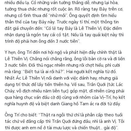
nhiều điều lạ. Có những ván tưởng thắng dễ, nhưng lại hòa,
tưởng thua chắc nhưng rốt cuộc ăn. Rõ ràng tay Bảy trên cơ,
nhưng cố tình thua để “nhử mồi”. Ông quyết định tìm hiểu
thân thế của tay Bảy này. Trước ngày tỉ thí, một thông tin
đắt giá chuyển đến: “Có lẽ tay Bảy là Lê Thiên Vị. Đặc điểm
nhận dạng là ngón tay cái có tật. Nếu là tay quái kiệt này thì
trình độ phải hơn ông đến 3 nước tiên”.
Y hẹn, ông Trí đến nơi hội ngộ và phát hiện đây chính thật là
Lê Thiên Vị. Chẳng nói chẳng rằng, ông lôi bàn cờ ra và đi liền
3 nước tiên. Đối thủ ngạc nhiên nhưng rồi chợt hiểu, phì cười
mà rằng: “Biết tui là ai rồi hả?”. Hai người kết nghĩa từ đó.
Nhất Ác Lê Thiên Vị nổi danh với việc đánh hay, nhưng giả
dạng trí thức để lấy tiền thiên hạ. Về sau, Trần Quới (tức Lác
Chảy, vô địch nhiều năm liên tục) góp mặt, dĩ nhiên cũng phải
qua hàng chục ván đấu cờ độ cùng với nhóm của Vị–Trí, họ kết
nghĩa huynh đệ và biệt danh Giang hồ Tam ác ra đời từ đấy.
Ông Trí cho biết: “Thật ra ngôi thứ chỉ là phân cấp theo tuổi
tác chứ về đẳng cấp thì Trần Quới đứng đầu, nhì là anh Vị. Tôi
thì được anh em nể ở tài mưu lược và chiến thuật... gài độ”.