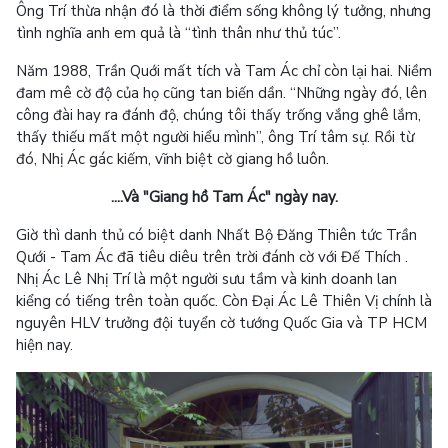
Ông Trí thừa nhận đó là thời điểm sống không lý tưởng, nhưng
tình nghĩa anh em quả là “tình thân như thủ túc”.
Năm 1988, Trần Quới mất tích và Tam Ác chỉ còn lại hai. Niềm
đam mê cờ độ của họ cũng tan biến dần. “Những ngày đó, lên
công đài hay ra đánh độ, chúng tôi thấy trống vắng ghê lắm,
thấy thiếu mất một người hiểu mình”, ông Trí tâm sự. Rồi từ
đó, Nhị Ác gác kiếm, vĩnh biệt cờ giang hồ luôn.
....Và "Giang hồ Tam Ác" ngày nay.
Giờ thì danh thủ có biệt danh Nhất Bộ Đăng Thiên tức Trần
Qưới - Tam Ác đã tiêu diêu trên trời đánh cờ với Đế Thích .
Nhị Ác Lê Nhị Trí là một người sưu tầm và kinh doanh lan
kiểng có tiếng trên toàn quốc. Còn Đại Ác Lê Thiên Vị chính là
nguyên HLV trưởng đội tuyển cờ tướng Quốc Gia và TP HCM
hiện nay.