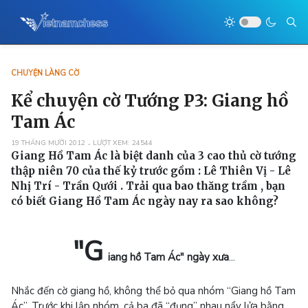
CHUYỆN LÀNG CỜ
Kể chuyện cờ Tướng P3: Giang hồ
Tam Ác
19 THÁNG MƯỜI 2012
LƯỢT XEM: 24544
Giang Hồ Tam Ác là biệt danh của 3 cao thủ cờ tướng
thập niên 70 của thế kỷ trước gồm : Lê Thiên Vị - Lê
Nhị Trí - Trần Qưới . Trải qua bao thăng trầm , bạn
có biết Giang Hồ Tam Ác ngày nay ra sao không?
"G
iang hồ Tam Ác" ngày xưa
...
Nhắc đến cờ giang hồ, không thể bỏ qua nhóm “Giang hồ Tam
Ác”. Trước khi lập nhóm, cả ba đã “đụng” nhau nẩy lửa bằng