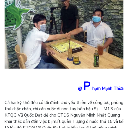
P
@
hạm Mạnh Thừa
Cả hai kỳ thủ đều có lối đánh chủ yếu thiên về công lực, phòng
thủ chắc chắn, chỉ cần nước đi non tay bên hậu 9) … M1.3 của
KTQG Vũ Quốc Đạt để cho QTĐS Nguyễn Minh Nhật Quang
khai thác dẫn đến việc bị mất quân Tượng ở nước thứ 15 và kể
từ lúc đó KTQG Vũ Quốc Đạt phải liên tục ở thế gồng mình