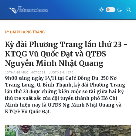
KỲ ĐÀI PHƯƠNG TRANG
Kỳ đài Phương Trang lần thứ 23 -
KTQG Vũ Quốc Đạt và QTĐS
Nguyễn Minh Nhật Quang
15 THÁNG MƯỜI MỘT 2021
LƯỢT XEM: 4276
9h00 sáng ngày 14/11 tại Café Đông Du, 250 Nơ
Trang Long, Q. Bình Thạnh, kỳ đài Phương Trang
lần thứ 23 được chứng kiến cuộc so tài giữa hai kỳ
thủ trẻ xuất sắc của đội tuyển thành phố Hồ Chí
Minh hiện nay là QTĐS Ng Minh Nhật Quang và
KTQG Vũ Quốc Đạt.