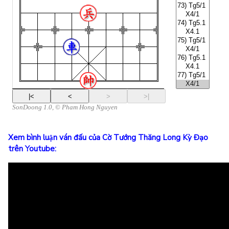
Xem bình luận ván đấu của Cờ Tướng Thăng Long Kỳ Đạo
trên Youtube: