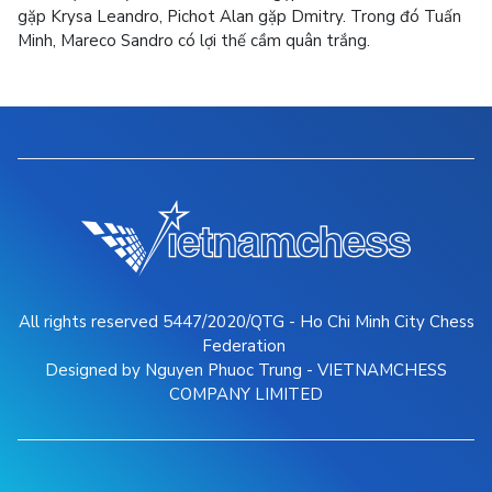
gặp Krysa Leandro, Pichot Alan gặp Dmitry. Trong đó Tuấn
Minh, Mareco Sandro có lợi thế cầm quân trắng.
All rights reserved 5447/2020/QTG - Ho Chi Minh City Chess
Federation
Designed by Nguyen Phuoc Trung - VIETNAMCHESS
COMPANY LIMITED