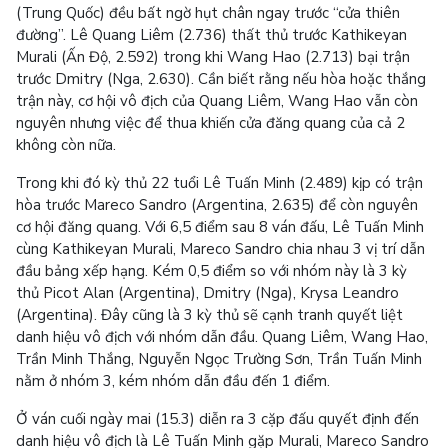
(Trung Quốc) đều bất ngờ hụt chân ngay trước “cửa thiên
đường”. Lê Quang Liêm (2.736) thất thủ trước Kathikeyan
Murali (Ấn Độ, 2.592) trong khi Wang Hao (2.713) bại trận
trước Dmitry (Nga, 2.630). Cần biết rằng nếu hòa hoặc thắng
trận này, cơ hội vô địch của Quang Liêm, Wang Hao vẫn còn
nguyên nhưng việc để thua khiến cửa đăng quang của cả 2
không còn nữa.
Trong khi đó kỳ thủ 22 tuổi Lê Tuấn Minh (2.489) kịp có trận
hòa trước Mareco Sandro (Argentina, 2.635) để còn nguyên
cơ hội đăng quang. Với 6,5 điểm sau 8 ván đấu, Lê Tuấn Minh
cùng Kathikeyan Murali, Mareco Sandro chia nhau 3 vị trí dẫn
đầu bảng xếp hạng. Kém 0,5 điểm so với nhóm này là 3 kỳ
thủ Picot Alan (Argentina), Dmitry (Nga), Krysa Leandro
(Argentina). Đây cũng là 3 kỳ thủ sẽ cạnh tranh quyết liệt
danh hiệu vô địch với nhóm dẫn đầu. Quang Liêm, Wang Hao,
Trần Minh Thắng, Nguyễn Ngọc Trường Sơn, Trần Tuấn Minh
nằm ở nhóm 3, kém nhóm dẫn đầu đến 1 điểm.
Ở ván cuối ngày mai (15.3) diễn ra 3 cặp đấu quyết định đến
danh hiệu vô địch là Lê Tuấn Minh gặp Murali, Mareco Sandro