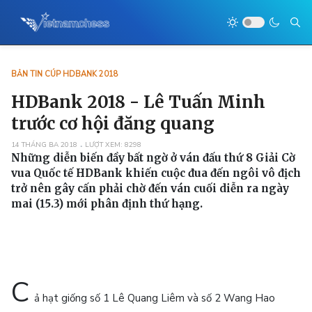
BẢN TIN CÚP HDBANK 2018
HDBank 2018 - Lê Tuấn Minh
trước cơ hội đăng quang
14 THÁNG BA 2018
LƯỢT XEM: 8298
Những diễn biến đầy bất ngờ ở ván đấu thứ 8 Giải Cờ
vua Quốc tế HDBank khiến cuộc đua đến ngôi vô địch
trở nên gây cấn phải chờ đến ván cuối diễn ra ngày
mai (15.3) mới phân định thứ hạng.
C
ả hạt giống số 1 Lê Quang Liêm và số 2 Wang Hao