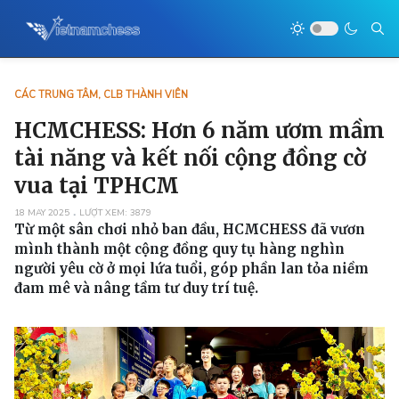
CÁC TRUNG TÂM, CLB THÀNH VIÊN
HCMCHESS: Hơn 6 năm ươm mầm
tài năng và kết nối cộng đồng cờ
vua tại TPHCM
18 MAY 2025
LƯỢT XEM: 3879
Từ một sân chơi nhỏ ban đầu, HCMCHESS đã vươn
mình thành một cộng đồng quy tụ hàng nghìn
người yêu cờ ở mọi lứa tuổi, góp phần lan tỏa niềm
đam mê và nâng tầm tư duy trí tuệ.