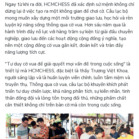
Ngay từ khi ra đời, HCMCHESS đã xác định sứ mệnh không chỉ
dừng lại ở việc tạo ra một không gian để chơi cờ. Câu lạc bộ
mong muốn xây dựng một môi trường giao lưu, học hỏi và rèn
luyện kỹ năng sống thông qua cờ vua. Hơn sáu năm qua là
hành trình đầy nỗ lực với hàng trăm sự kiện từ giải đấu chuyên
nghiệp, giao lưu đến các hoạt động cộng đồng ý nghĩa, tạo
nên một cộng đồng cờ vua gắn kết, đoàn kết và tràn đầy
năng lượng tích cực.
"Tư duy cờ vua để giải quyết mọi vấn đề trong cuộc sống" là
triết lý mà HCMCHESS, đặc biệt là thầy Trương Việt Khoa,
người sáng lập và là huấn luyện viên chính, luôn tâm niệm và
truyền thụ. Thông qua cờ vua, câu lạc bộ khuyến khích phát
triển tư duy chiến lược, khả năng phân tích, sự kiên nhẫn, tinh
thần đồng đội và lòng tôn trọng đối thủ, những phẩm chất
cần thiết không chỉ trên bàn cờ mà còn trong cuộc sống.