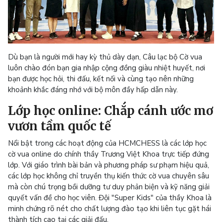
Dù bạn là người mới hay kỳ thủ dày dạn, Câu lạc bộ Cờ vua
luôn chào đón bạn gia nhập cộng đồng giàu nhiệt huyết, nơi
bạn được học hỏi, thi đấu, kết nối và cùng tạo nên những
khoảnh khắc đáng nhớ với bộ môn đầy hấp dẫn này.
Lớp học online: Chắp cánh ước mơ
vươn tầm quốc tế
Nổi bật trong các hoạt động của HCMCHESS là các lớp học
cờ vua online do chính thầy Trương Việt Khoa trực tiếp đứng
lớp. Với giáo trình bài bản và phương pháp sư phạm hiệu quả,
các lớp học không chỉ truyền thụ kiến thức cờ vua chuyên sâu
mà còn chú trọng bồi dưỡng tư duy phản biện và kỹ năng giải
quyết vấn đề cho học viên. Đội "Super Kids" của thầy Khoa là
minh chứng rõ nét cho chất lượng đào tạo khi liên tục gặt hái
thành tích cao tại các giải đấu.