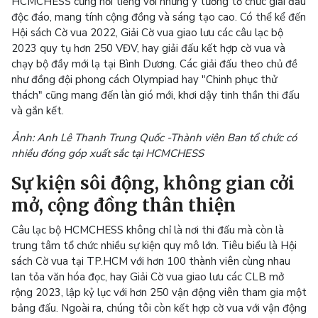
HCMCHESS cũng nổi tiếng với những ý tưởng tổ chức giải đấu
độc đáo, mang tính cộng đồng và sáng tạo cao. Có thể kể đến
Hội sách Cờ vua 2022, Giải Cờ vua giao lưu các câu lạc bộ
2023 quy tụ hơn 250 VĐV, hay giải đấu kết hợp cờ vua và
chạy bộ đầy mới lạ tại Bình Dương. Các giải đấu theo chủ đề
như đồng đội phong cách Olympiad hay "Chinh phục thử
thách" cũng mang đến làn gió mới, khơi dậy tinh thần thi đấu
và gắn kết.
Ảnh: Anh Lê Thanh Trung Quốc -
Thành viên Ban tổ chức có
nhiều đóng góp xuất sắc tại HCMCHESS
Sự kiện sôi động, không gian cởi
mở, cộng đồng thân thiện
Câu lạc bộ HCMCHESS không chỉ là nơi thi đấu mà còn là
trung tâm tổ chức nhiều sự kiện quy mô lớn. Tiêu biểu là Hội
sách Cờ vua tại TP.HCM với hơn 100 thành viên cùng nhau
lan tỏa văn hóa đọc, hay Giải Cờ vua giao lưu các CLB mở
rộng 2023, lập kỷ lục với hơn 250 vận động viên tham gia một
bảng đấu. Ngoài ra, chúng tôi còn kết hợp cờ vua với vận động