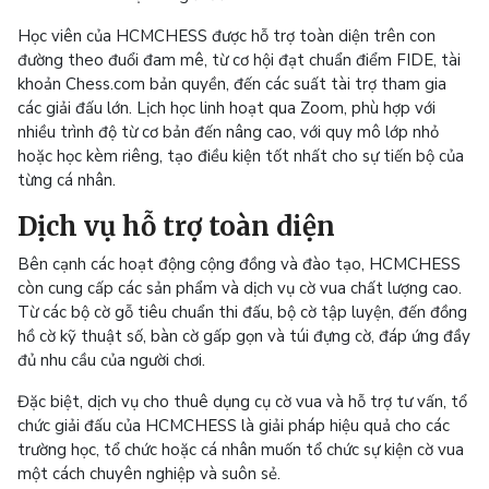
Học viên của HCMCHESS được hỗ trợ toàn diện trên con
đường theo đuổi đam mê, từ cơ hội đạt chuẩn điểm FIDE, tài
khoản Chess.com bản quyền, đến các suất tài trợ tham gia
các giải đấu lớn. Lịch học linh hoạt qua Zoom, phù hợp với
nhiều trình độ từ cơ bản đến nâng cao, với quy mô lớp nhỏ
hoặc học kèm riêng, tạo điều kiện tốt nhất cho sự tiến bộ của
từng cá nhân.
Dịch vụ hỗ trợ toàn diện
Bên cạnh các hoạt động cộng đồng và đào tạo, HCMCHESS
còn cung cấp các sản phẩm và dịch vụ cờ vua chất lượng cao.
Từ các bộ cờ gỗ tiêu chuẩn thi đấu, bộ cờ tập luyện, đến đồng
hồ cờ kỹ thuật số, bàn cờ gấp gọn và túi đựng cờ, đáp ứng đầy
đủ nhu cầu của người chơi.
Đặc biệt, dịch vụ cho thuê dụng cụ cờ vua và hỗ trợ tư vấn, tổ
chức giải đấu của HCMCHESS là giải pháp hiệu quả cho các
trường học, tổ chức hoặc cá nhân muốn tổ chức sự kiện cờ vua
một cách chuyên nghiệp và suôn sẻ.