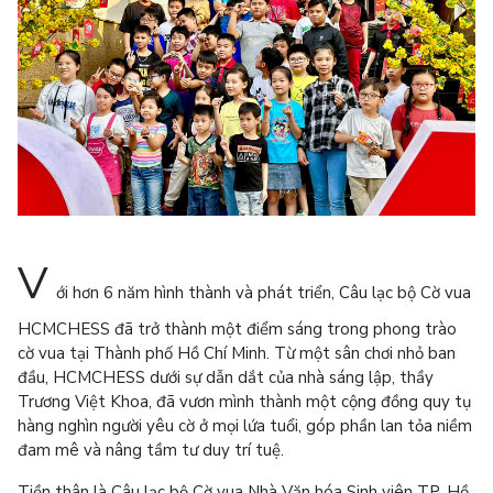
V
ới hơn 6 năm hình thành và phát triển, Câu lạc bộ Cờ vua
HCMCHESS đã trở thành một điểm sáng trong phong trào
cờ vua tại Thành phố Hồ Chí Minh. Từ một sân chơi nhỏ ban
đầu, HCMCHESS dưới sự dẫn dắt của nhà sáng lập, thầy
Trương Việt Khoa, đã vươn mình thành một cộng đồng quy tụ
hàng nghìn người yêu cờ ở mọi lứa tuổi, góp phần lan tỏa niềm
đam mê và nâng tầm tư duy trí tuệ.
Tiền thân là Câu lạc bộ Cờ vua Nhà Văn hóa Sinh viên TP. Hồ