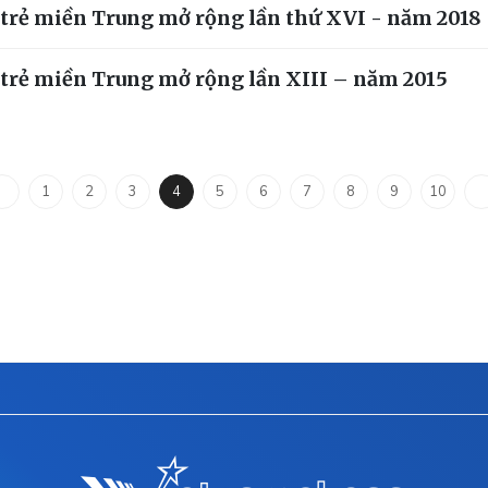
i trẻ miền Trung mở rộng lần thứ XVI - năm 2018
i trẻ miền Trung mở rộng lần XIII – năm 2015
1
2
3
4
5
6
7
8
9
10