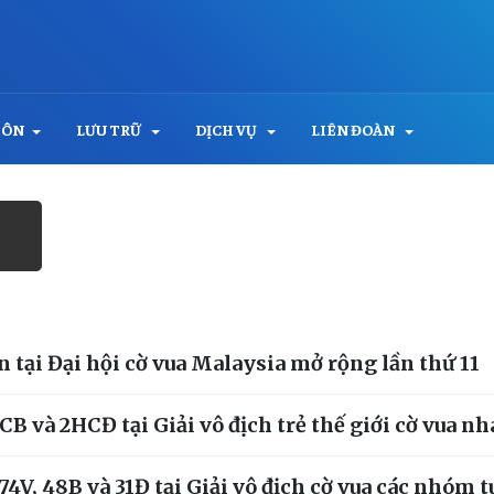
MÔN
LƯU TRỮ
DỊCH VỤ
LIÊN ĐOÀN
 tại Đại hội cờ vua Malaysia mở rộng lần thứ 11
 và 2HCĐ tại Giải vô địch trẻ thế giới cờ vua n
V, 48B và 31Đ tại Giải vô địch cờ vua các nhóm t