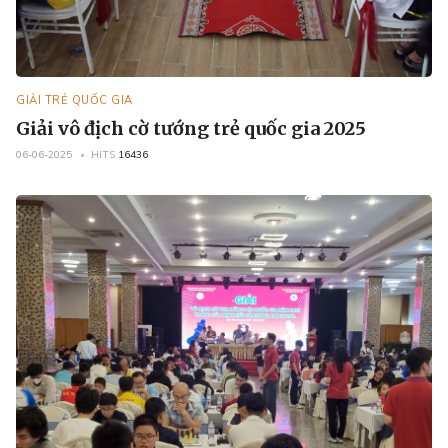
GIẢI TRẺ QUỐC GIA
Giải vô địch cờ tướng trẻ quốc gia 2025
06-06-2025
HITS
16436