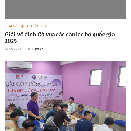
GIẢI VÔ ĐỊCH QUỐC GIA
Giải vô địch Cờ vua các câu lạc bộ quốc gia
2025
08-06-2025
HITS
10567