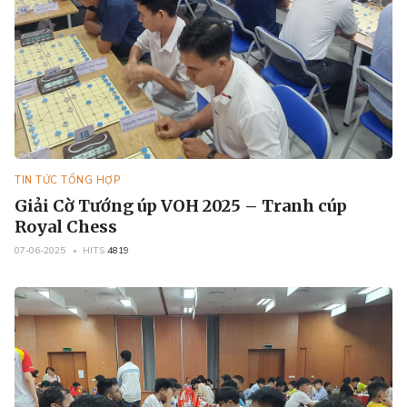
TIN TỨC TỔNG HỢP
Giải Cờ Tướng úp VOH 2025 – Tranh cúp
Royal Chess
07-06-2025
HITS
4819