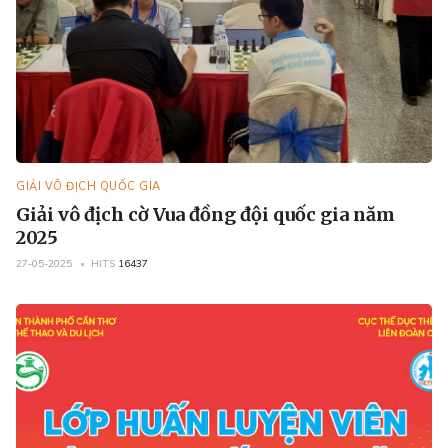
GIẢI VÔ ĐỊCH QUỐC GIA
Giải vô địch cờ Vua đồng đội quốc gia năm
2025
27-05-2025
HITS
16437