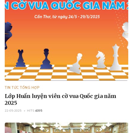
TIN TỨC TỔNG HỢP
Lớp Huấn luyện viên cờ vua Quốc gia năm
2025
22-05-2025
HITS
4395