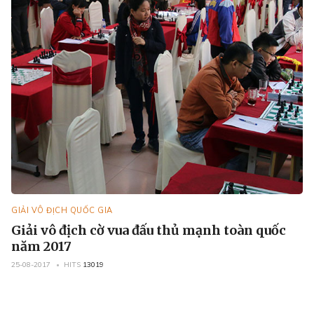
GIẢI VÔ ĐỊCH QUỐC GIA
Giải vô địch cờ vua đấu thủ mạnh toàn quốc
năm 2017
25-08-2017
HITS
13019