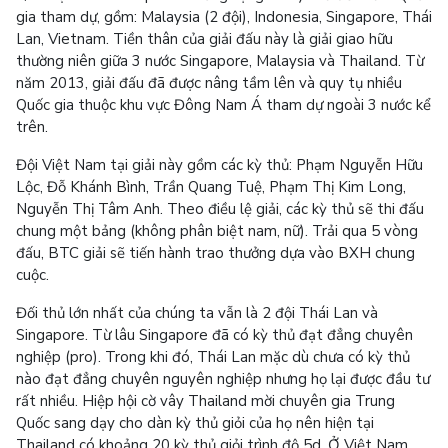
gia tham dự, gồm: Malaysia (2 đội), Indonesia, Singapore, Thái
Lan, Vietnam. Tiền thân của giải đấu này là giải giao hữu
thường niên giữa 3 nước Singapore, Malaysia và Thailand. Từ
năm 2013, giải đấu đã được nâng tầm lên và quy tụ nhiều
Quốc gia thuộc khu vực Đông Nam Á tham dự ngoài 3 nước kể
trên.
Đội Việt Nam tại giải này gồm các kỳ thủ: Phạm Nguyễn Hữu
Lộc, Đỗ Khánh Bình, Trần Quang Tuệ, Phạm Thị Kim Long,
Nguyễn Thị Tâm Anh. Theo điều lệ giải, các kỳ thủ sẽ thi đấu
chung một bảng (không phân biệt nam, nữ). Trải qua 5 vòng
đấu, BTC giải sẽ tiến hành trao thưởng dựa vào BXH chung
cuộc.
Đối thủ lớn nhất của chúng ta vẫn là 2 đội Thái Lan và
Singapore. Từ lâu Singapore đã có kỳ thủ đạt đẳng chuyên
nghiệp (pro). Trong khi đó, Thái Lan mặc dù chưa có kỳ thủ
nào đạt đẳng chuyên nguyên nghiệp nhưng họ lại được đầu tư
rất nhiều. Hiệp hội cờ vây Thailand mời chuyên gia Trung
Quốc sang dạy cho dàn kỳ thủ giỏi của họ nên hiện tại
Thailand có khoảng 20 kỳ thủ giỏi trình độ 5d. Ở Việt Nam,