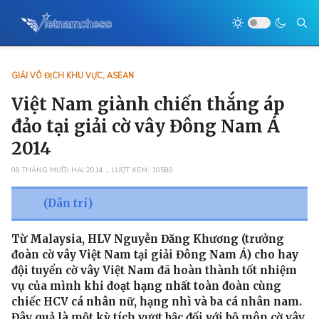
GIẢI VÔ ĐỊCH KHU VỰC, ASEAN
Việt Nam giành chiến thắng áp
đảo tại giải cờ vây Đông Nam Á
2014
08 THÁNG MƯỜI HAI 2014
LƯỢT XEM: 10580
(Dân trí)
Từ Malaysia, HLV Nguyễn Đăng Khương (trưởng
đoàn cờ vây Việt Nam tại giải Đông Nam Á) cho hay
đội tuyển cờ vây Việt Nam đã hoàn thành tốt nhiệm
vụ của mình khi đoạt hạng nhất toàn đoàn cùng
chiếc HCV cá nhân nữ, hạng nhì và ba cá nhân nam.
Đây quả là một kỳ tích vượt bậc đối với bộ môn cờ vây