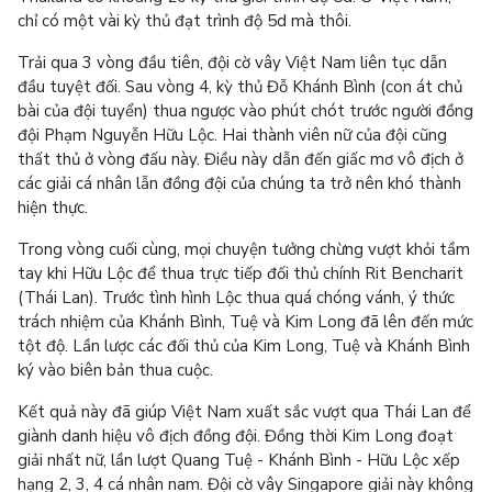
chỉ có một vài kỳ thủ đạt trình độ 5d mà thôi.
Trải qua 3 vòng đầu tiên, đội cờ vây Việt Nam liên tục dẫn
đầu tuyệt đối. Sau vòng 4, kỳ thủ Đỗ Khánh Bình (con át chủ
bài của đội tuyển) thua ngược vào phút chót trước người đồng
đội Phạm Nguyễn Hữu Lộc. Hai thành viên nữ của đội cũng
thất thủ ở vòng đấu này. Điều này dẫn đến giấc mơ vô địch ở
các giải cá nhân lẫn đồng đội của chúng ta trở nên khó thành
hiện thực.
Trong vòng cuối cùng, mọi chuyện tưởng chừng vượt khỏi tầm
tay khi Hữu Lộc để thua trực tiếp đối thủ chính Rit Bencharit
(Thái Lan). Trước tình hình Lộc thua quá chóng vánh, ý thức
trách nhiệm của Khánh Bình, Tuệ và Kim Long đã lên đến mức
tột độ. Lần lược các đối thủ của Kim Long, Tuệ và Khánh Bình
ký vào biên bản thua cuộc.
Kết quả này đã giúp Việt Nam xuất sắc vượt qua Thái Lan để
giành danh hiệu vô địch đồng đội. Đồng thời Kim Long đoạt
giải nhất nữ, lần lượt Quang Tuệ - Khánh Bình - Hữu Lộc xếp
hạng 2, 3, 4 cá nhân nam. Đội cờ vây Singapore giải này không