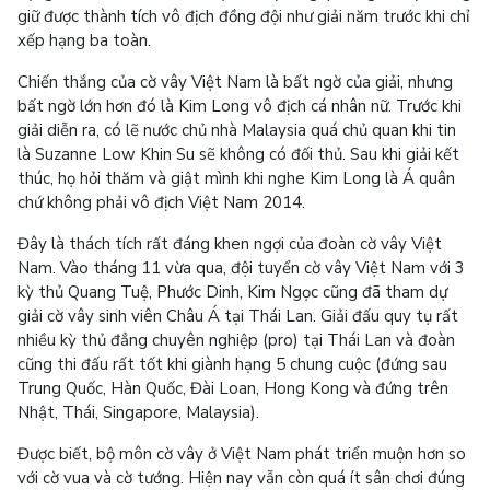
giữ được thành tích vô địch đồng đội như giải năm trước khi chỉ
xếp hạng ba toàn.
Chiến thắng của cờ vây Việt Nam là bất ngờ của giải, nhưng
bất ngờ lớn hơn đó là Kim Long vô địch cá nhân nữ. Trước khi
giải diễn ra, có lẽ nước chủ nhà Malaysia quá chủ quan khi tin
là Suzanne Low Khin Su sẽ không có đối thủ. Sau khi giải kết
thúc, họ hỏi thăm và giật mình khi nghe Kim Long là Á quân
chứ không phải vô địch Việt Nam 2014.
Đây là thách tích rất đáng khen ngợi của đoàn cờ vây Việt
Nam. Vào tháng 11 vừa qua, đội tuyển cờ vây Việt Nam với 3
kỳ thủ Quang Tuệ, Phước Dinh, Kim Ngọc cũng đã tham dự
giải cờ vây sinh viên Châu Á tại Thái Lan. Giải đấu quy tụ rất
nhiều kỳ thủ đẳng chuyên nghiệp (pro) tại Thái Lan và đoàn
cũng thi đấu rất tốt khi giành hạng 5 chung cuộc (đứng sau
Trung Quốc, Hàn Quốc, Đài Loan, Hong Kong và đứng trên
Nhật, Thái, Singapore, Malaysia).
Được biết, bộ môn cờ vây ở Việt Nam phát triển muộn hơn so
với cờ vua và cờ tướng. Hiện nay vẫn còn quá ít sân chơi đúng