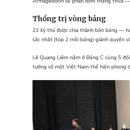
Armageddon sẽ phân định thắng thua — b
Thống trị vòng bảng
22 kỳ thủ được chia thành bốn bảng — hai
sắc nhất (top 2 mỗi bảng) giành quyền v
Lê Quang Liêm nằm ở Bảng C cùng 5 đối 
tướng số một Việt Nam thể hiện phong độ