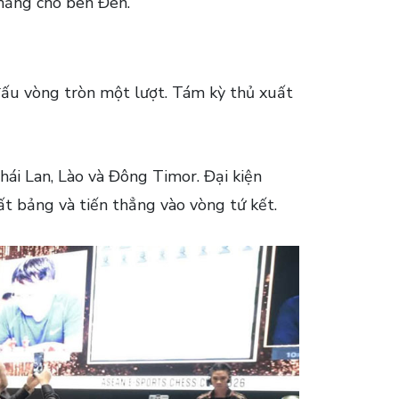
hắng cho bên Đen.
 đấu vòng tròn một lượt. Tám kỳ thủ xuất
ái Lan, Lào và Đông Timor. Đại kiện
t bảng và tiến thẳng vào vòng tứ kết.