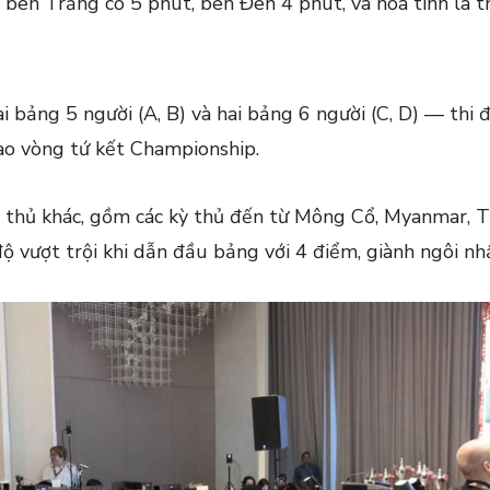
ên Trắng có 5 phút, bên Đen 4 phút, và hòa tính là t
 bảng 5 người (A, B) và hai bảng 6 người (C, D) — thi
ào vòng tứ kết Championship.
thủ khác, gồm các kỳ thủ đến từ Mông Cổ, Myanmar, Th
 vượt trội khi dẫn đầu bảng với 4 điểm, giành ngôi nhấ