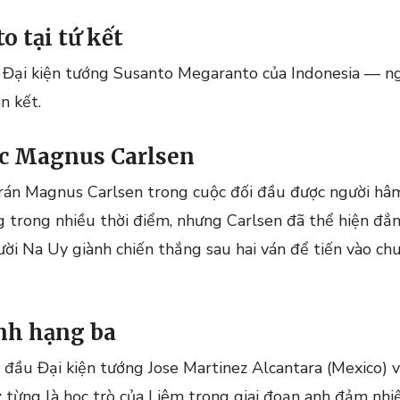
 tại tứ kết
 Đại kiện tướng Susanto Megaranto của Indonesia — ng
n kết.
ớc Magnus Carlsen
rán Magnus Carlsen trong cuộc đối đầu được người hâm
g trong nhiều thời điểm, nhưng Carlsen đã thể hiện đẳn
ười Na Uy giành chiến thắng sau hai ván để tiến vào c
anh hạng ba
đầu Đại kiện tướng Jose Martinez Alcantara (Mexico) v
 từng là học trò của Liêm trong giai đoạn anh đảm nhiệ