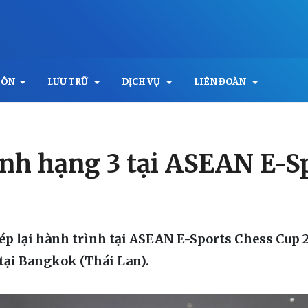
MÔN
LƯU TRỮ
DỊCH VỤ
LIÊN ĐOÀN
nh hạng 3 tại ASEAN E-S
p lại hành trình tại ASEAN E-Sports Chess Cup 2
tại Bangkok (Thái Lan).