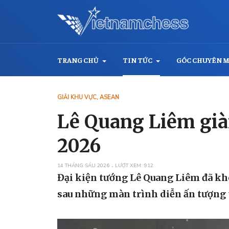
TRANG CHỦ
TIN TỨC
GÓC CHUYÊN 
GIẢI KHU VỰC, ASEAN
Lê Quang Liêm già
2026
14 THÁNG SÁU 2026
LƯỢT XEM: 912
Đại kiện tướng Lê Quang Liêm đã khé
sau những màn trình diễn ấn tượng 