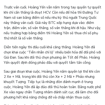
Trước ván cuối, Hoàng Yến vẫn nắm trong tay quyền tự quyết
khi chỉ cần thắng là đoạt HCV. Còn nếu để hòa thì Đường Tư
Nam sẽ san bằng điểm số nếu như kỳ thủ người Trung Quốc
này thắng ván cuối. Giải này BTC xếp hạng dựa vào: điểm
trận, điểm ván, số ván thắng, số ván thắng khi đi hậu. Như vậy,
nếu trường hợp bằng điểm thì Hoàng Yến sẽ thua chỉ số phụ
thứ nhất là số ván thắng.
Diễn tiến ngày thi đấu cuối khá căng thẳng. Hoàng Yến đã
chọn khai cuộc “Tiên nhân chỉ lộ” nhiều biến hóa để đối phó với
Giả Đan. Sau khi đối thủ chọn phương án Tốt để Pháo, Hoàng
Yến quyết định đóng pháo đầu với quyết tâm tấn công.
Sau giai đoạn khai cuộc, Hoàng Yến nắm quyền lợi thế khi còn
2 Xe + Mã, trong khi đối thủ còn Xe + 2 Mã + Pháo nhưng
khuyết Tượng. Tiếp tục là những đòn đánh mạnh ở trung
cuộc, Hoàng Yến đã áp đảo đối thủ hoàn toàn. Bằng nước phế
Xe vào ngay chân Tượng nhằm đánh sát cục, đã làm cho đối
phương hết khả năng chống đỡ và chấp nhận thua cuộc.