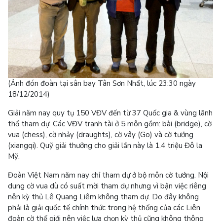
(Ảnh đón đoàn tại sân bay Tân Sơn Nhất, lúc 23:30 ngày
18/12/2014)
Giải năm nay quy tụ 150 VĐV đến từ 37 Quốc gia & vùng lãnh
thổ tham dự. Các VĐV tranh tài ở 5 môn gồm: bài (bridge), cờ
vua (chess), cờ nhảy (draughts), cờ vây (Go) và cờ tướng
(xiangqi). Quỹ giải thưởng cho giải lần này là 1.4 triệu Đô la
Mỹ.
Đoàn Việt Nam năm nay chỉ tham dự ở bộ môn cờ tướng. Nội
dung cờ vua dù có suất mời tham dự nhưng vì bận việc riêng
nên kỳ thủ Lê Quang Liêm không tham dự. Do đây không
phải là giải quốc tế chính thức trong hệ thống của các Liên
đoàn cờ thế giới nên việc lựa chọn kỳ thủ cũng không thông