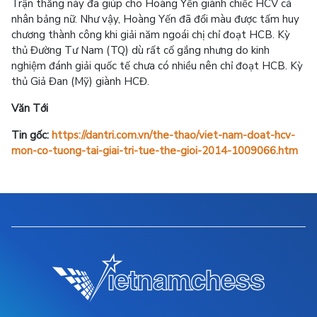
Trận thắng này đã giúp cho Hoàng Yến giành chiếc HCV cá
nhân bảng nữ. Như vậy, Hoàng Yến đã đổi màu được tấm huy
chương thành công khi giải năm ngoái chị chỉ đoạt HCB. Kỳ
thủ Đường Tư Nam (TQ) dù rất cố gắng nhưng do kinh
nghiệm đánh giải quốc tế chưa có nhiều nên chỉ đoạt HCB. Kỳ
thủ Giả Đan (Mỹ) giành HCĐ.
Văn Tới
Tin gốc:
https://dantri.com.vn/the-thao/viet-nam-doat-hcv-
mon-co-tuong-tai-giai-tri-tue-the-gioi-2014-1009066.htm