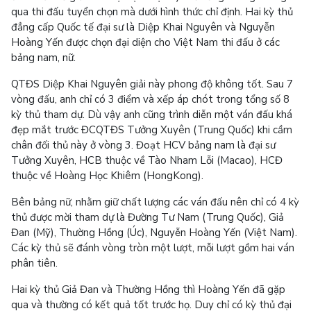
qua thi đấu tuyển chọn mà dưới hình thức chỉ định. Hai kỳ thủ
đẳng cấp Quốc tế đại sư là Diệp Khai Nguyên và Nguyễn
Hoàng Yến được chọn đại diện cho Việt Nam thi đấu ở các
bảng nam, nữ.
QTĐS Diệp Khai Nguyên giải này phong độ không tốt. Sau 7
vòng đấu, anh chỉ có 3 điểm và xếp áp chót trong tổng số 8
kỳ thủ tham dự. Dù vậy anh cũng trình diễn một ván đấu khá
đẹp mắt trước ĐCQTĐS Tưởng Xuyên (Trung Quốc) khi cầm
chân đối thủ này ở vòng 3. Đoạt HCV bảng nam là đại sư
Tưởng Xuyên, HCB thuộc về Tào Nham Lỗi (Macao), HCĐ
thuộc về Hoàng Học Khiêm (HongKong).
Bên bảng nữ, nhằm giữ chất lượng các ván đấu nên chỉ có 4 kỳ
thủ được mời tham dự là Đường Tư Nam (Trung Quốc), Giả
Đan (Mỹ), Thường Hồng (Úc), Nguyễn Hoàng Yến (Việt Nam).
Các kỳ thủ sẽ đánh vòng tròn một lượt, mỗi lượt gồm hai ván
phân tiên.
Hai kỳ thủ Giả Đan và Thường Hồng thì Hoàng Yến đã gặp
qua và thường có kết quả tốt trước họ. Duy chỉ có kỳ thủ đại