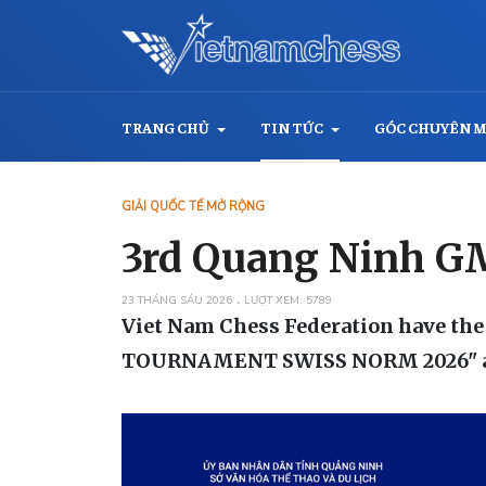
TRANG CHỦ
TIN TỨC
GÓC CHUYÊN 
GIẢI QUỐC TẾ MỞ RỘNG
3rd Quang Ninh G
23 THÁNG SÁU 2026
LƯỢT XEM: 5789
Viet Nam Chess Federation have the h
TOURNAMENT SWISS NORM 2026"