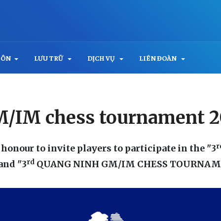
MÔN
LƯU TRỮ
DỊCH VỤ
LIÊN ĐOÀN
M/IM chess tournament 
r
onour to invite players to participate in the
"3
rd
and
"3
QUANG NINH GM/IM CHESS TOURNAME