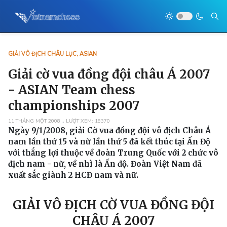
GIẢI VÔ ĐỊCH CHÂU LỤC, ASIAN
Giải cờ vua đồng đội châu Á 2007
- ASIAN Team chess
championships 2007
11 THÁNG MỘT 2008
LƯỢT XEM: 18370
Ngày 9/1/2008, giải Cờ vua đồng đội vô địch Châu Á
nam lần thứ 15 và nữ lần thứ 5 đã kết thúc tại Ấn Độ
với thắng lợi thuộc về đoàn Trung Quốc với 2 chức vô
địch nam - nữ, về nhì là Ấn độ. Đoàn Việt Nam đã
xuất sắc giành 2 HCĐ nam và nữ.
GIẢI VÔ ĐỊCH CỜ VUA ĐỒNG ĐỘI
CHÂU Á 2007