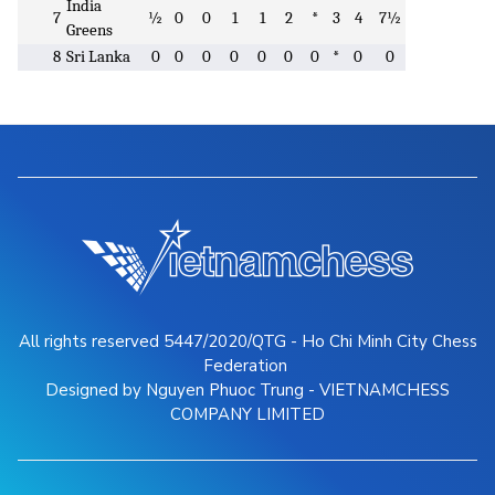
India
7
½
0
0
1
1
2
*
3
4
7½
Greens
8
Sri Lanka
0
0
0
0
0
0
0
*
0
0
All rights reserved 5447/2020/QTG - Ho Chi Minh City Chess
Federation
Designed by Nguyen Phuoc Trung - VIETNAMCHESS
COMPANY LIMITED