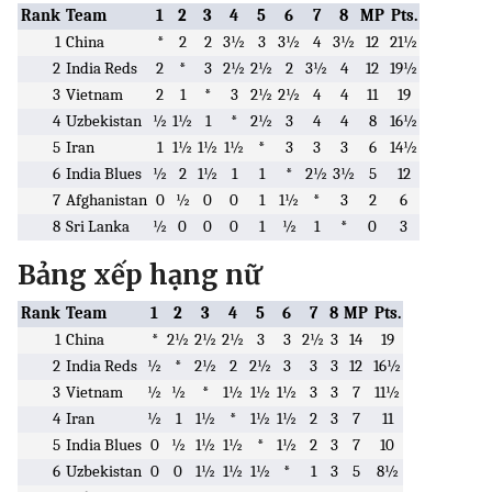
Rank
Team
1
2
3
4
5
6
7
8
MP
Pts.
1
China
*
2
2
3½
3
3½
4
3½
12
21½
2
India Reds
2
*
3
2½
2½
2
3½
4
12
19½
3
Vietnam
2
1
*
3
2½
2½
4
4
11
19
4
Uzbekistan
½
1½
1
*
2½
3
4
4
8
16½
5
Iran
1
1½
1½
1½
*
3
3
3
6
14½
6
India Blues
½
2
1½
1
1
*
2½
3½
5
12
7
Afghanistan
0
½
0
0
1
1½
*
3
2
6
8
Sri Lanka
½
0
0
0
1
½
1
*
0
3
Bảng xếp hạng nữ
Rank
Team
1
2
3
4
5
6
7
8
MP
Pts.
1
China
*
2½
2½
2½
3
3
2½
3
14
19
2
India Reds
½
*
2½
2
2½
3
3
3
12
16½
3
Vietnam
½
½
*
1½
1½
1½
3
3
7
11½
4
Iran
½
1
1½
*
1½
1½
2
3
7
11
5
India Blues
0
½
1½
1½
*
1½
2
3
7
10
6
Uzbekistan
0
0
1½
1½
1½
*
1
3
5
8½