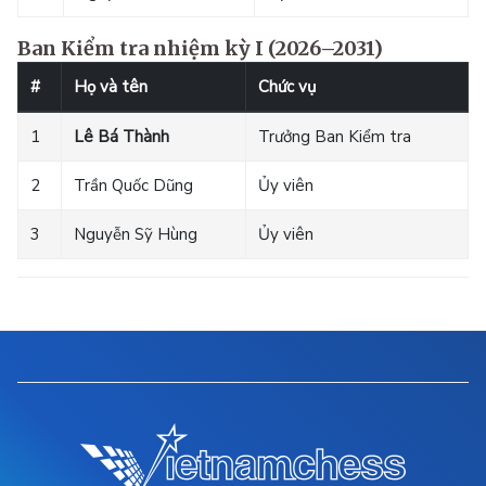
Ban Kiểm tra nhiệm kỳ I (2026–2031)
#
Họ và tên
Chức vụ
1
Lê Bá Thành
Trưởng Ban Kiểm tra
2
Trần Quốc Dũng
Ủy viên
3
Nguyễn Sỹ Hùng
Ủy viên