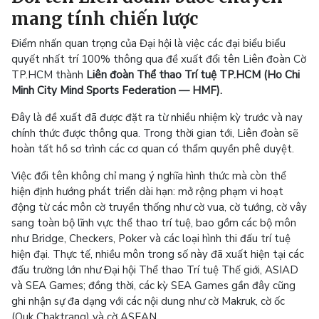
mang tính chiến lược
Điểm nhấn quan trọng của Đại hội là việc các đại biểu biểu
quyết nhất trí 100% thông qua đề xuất đổi tên Liên đoàn Cờ
TP.HCM thành
Liên đoàn Thể thao Trí tuệ TP.HCM (Ho Chi
Minh City Mind Sports Federation — HMF).
Đây là đề xuất đã được đặt ra từ nhiều nhiệm kỳ trước và nay
chính thức được thông qua. Trong thời gian tới, Liên đoàn sẽ
hoàn tất hồ sơ trình các cơ quan có thẩm quyền phê duyệt.
Việc đổi tên không chỉ mang ý nghĩa hình thức mà còn thể
hiện định hướng phát triển dài hạn: mở rộng phạm vi hoạt
động từ các môn cờ truyền thống như cờ vua, cờ tướng, cờ vây
sang toàn bộ lĩnh vực thể thao trí tuệ, bao gồm các bộ môn
như Bridge, Checkers, Poker và các loại hình thi đấu trí tuệ
hiện đại. Thực tế, nhiều môn trong số này đã xuất hiện tại các
đấu trường lớn như Đại hội Thể thao Trí tuệ Thế giới, ASIAD
và SEA Games; đồng thời, các kỳ SEA Games gần đây cũng
ghi nhận sự đa dạng với các nội dung như cờ Makruk, cờ ốc
(Ouk Chaktrang) và cờ ASEAN.