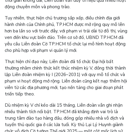
thời gian không dài, Liên đoàn vẫn duy trì hiệu quả nhiều hoạt
động chuyên môn và phong trào.
Tuy nhiên, thực hiện chủ trương sắp xếp, điều chỉnh địa giới
hành chính của Chính phủ, TP.HCM được mở rộng quy mô lên
hơn ba lần so với trước đây, với phạm vi trải dài từ đô thị, vùng
ven đến khu vực biển đảo. Trên cơ sở đó, UBND TP.HCM đã
yêu cầu Liên đoàn Cờ TP.HCM tổ chức lại mô hình hoạt động
cho phù hợp với phạm vi quản lý mới.
Thực hiện chỉ đạo này, Liên đoàn đã tổ chức Đại hội bất
thường nhằm chính thức kết thúc nhiệm kỳ V, đồng thời thành
lập Liên đoàn nhiệm kỳ I (2026–2031) với quy mô tổ chức và
phạm vi hoạt động mở rộng. Liên đoàn cũng kết nạp thêm hội
viên từ các địa phương mới, tạo nền tảng cho giai đoạn phát
triển tiếp theo.
Dù nhiệm kỳ V chỉ kéo dài 15 tháng, Liên đoàn vẫn ghi nhận
nhiều thành tích nổi bật. TP.HCM đã khẳng định vai trò là
trung tâm đào tạo hàng đầu, đóng góp nhiều nhà vô địch và
tuyển thủ quốc gia ở các lứa tuổi. Kỳ thủ Lại Lý Huynh giành
chức vô địch Cờ tướng Thế giới 2025 — một cột mốc lịch sử